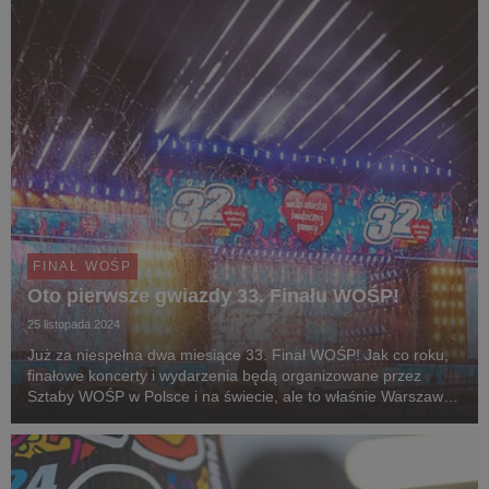
FINAŁ WOŚP
Oto pierwsze gwiazdy 33. Finału WOŚP!
25 listopada 2024
Już za niespełna dwa miesiące 33. Finał WOŚP! Jak co roku,
finałowe koncerty i wydarzenia będą organizowane przez
Sztaby WOŚP w Polsce i na świecie, ale to właśnie Warszawa
stanie się epicentrum niezwykłych orkiestrowych emocji. Oto
pierwsze trzy gwiazdy, które wystąpią ...