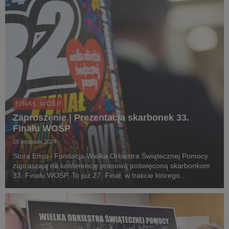
FINAŁ WOŚP
Zaproszenie | Prezentacja skarbonek 33.
Finału WOŚP
25 listopada 2024
Stora Enso i Fundacja Wielka Orkiestra Świątecznej Pomocy
zapraszają na konferencję prasową poświęconą skarbonkom
33. Finału WOŚP. To już 27. Finał, w trakcie którego
wolontariusze z całego świata kwestują do puszek
produkowanych przez Stora Enso. ​