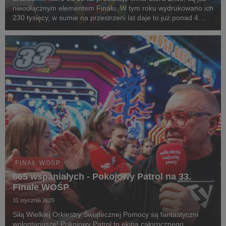
nieodłącznym elementem Finału. W tym roku wydrukowano ich
230 tysięcy, w sumie na przestrzeni lat daje to już ponad 4
miliony puszek!
FINAŁ WOŚP
665 wspaniałych - Pokojowy Patrol na 33.
Finale WOŚP
31 stycznia 2025
Siłą Wielkiej Orkiestry Świątecznej Pomocy są fantastyczni
wolontariusze! Pokojowy Patrol to ekipa całorocznego