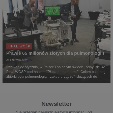
FINAŁ WOŚP
Prawie 65 milionów złotych dla pulmonologii!
28 czerwca 2024
Pod koniec stycznia, w Polsce i na całym świecie, odbył się 32.
Finał WOŚP pod hasłem "Płuca po pandemii". Celem ostatniej
zbiórki była pulmonologia - zakup urządzeń służących do
diagnozowania, monitorowania i rehabilitacji pacjentów z
chorobami płuc, zarówno dzieci, jak...
Newsletter
Nie przegap najważniejszych informacji od