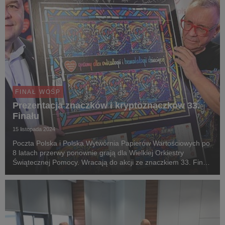
FINAŁ WOŚP
Prezentacja znaczków i kryptoznaczków 33.
Finału
15 listopada 2024
Poczta Polska i Polska Wytwórnia Papierów Wartościowych po
8 latach przerwy ponownie grają dla Wielkiej Orkiestry
Świątecznej Pomocy. Wracają do akcji ze znaczkiem 33. Finału
WOŚP, na którym, obok znanego wszystkim czerwonego
serduszka, widnieje hasło „Gramy dla onkologi...