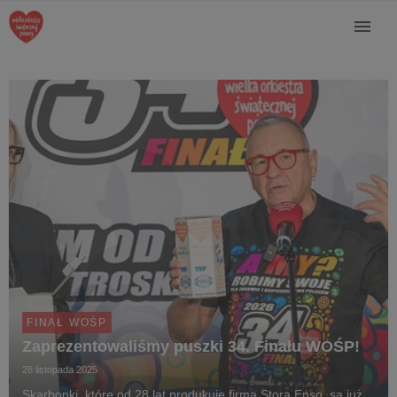
FINAŁ WOŚP
Zaprezentowaliśmy puszki 34. Finału WOŚP!
28 listopada 2025
Skarbonki, które od 28 lat produkuje firma Stora Enso, są już