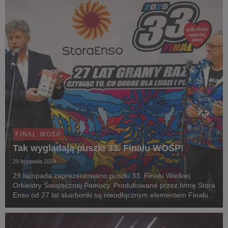
mini...
FINAŁ WOŚP
Tak wyglądają puszki 33. Finału WOŚP!
29 listopada 2024
29 listopada zaprezentowano puszki 33. Finału Wielkiej
Orkiestry Świątecznej Pomocy. Produkowane przez firmę Stora
Enso od 27 lat skarbonki są nieodłącznym elementem Finału.
W tym roku wyprodukowano ich 230 tysięcy. Wykonane z
materiałów odnawialnych i nadające się do re...