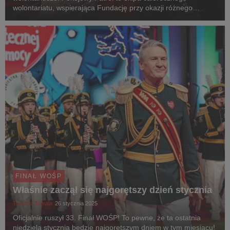
wolontariatu, wspierająca Fundację przy okazji różnego
rodzaju wydarzeń. W działania podczas 33. Finału WOŚP w
Warszawie włączyło się aż 665 członków Pokojoweg...
FINAŁ WOŚP
Właśnie zaczął się najgorętszy dzień stycznia
Tomasz Tomala
26 stycznia 2025
Oficjalnie ruszył 33. Finał WOŚP! To pewne, że ta ostatnia
niedziela stycznia będzie najgorętszym dniem w tym miesiącu!