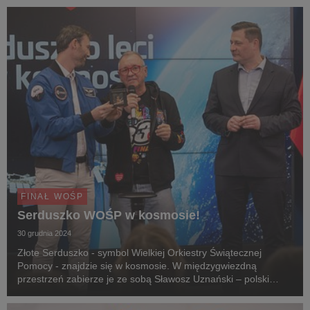
FINAŁ WOŚP
Serduszko WOŚP w kosmosie!
30 grudnia 2024
Złote Serduszko - symbol Wielkiej Orkiestry Świątecznej
Pomocy - znajdzie się w kosmosie. W międzygwiezdną
przestrzeń zabierze je ze sobą Sławosz Uznański – polski
astronauta, który w przyszłym roku uda się na
Międzynarodową Stację Kosmiczną. 30 grudnia przy udziale