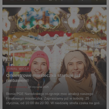
FINAŁ WOŚP
Orkiestrowe miasteczko startuje już
niebawem!
Anna Libertowska
24 stycznia 2025
Błonia PGE Narodowego rozgrzeje moc atrakcji naszego
Finałowego miasteczka. Zapraszamy już w sobotę, 25
stycznia, od 10:00 do 20:00. W niedzielę strefa czeka na gości
między 10:00 a 22:00.