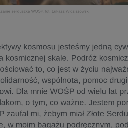
azanie serduszka WOŚP, fot. Łukasz Widziszowski
ktywy kosmosu jesteśmy jedną cywi
a kosmicznej skale. Podróż kosmic
ościować to, co jest w życiu najważ
solidarność, wspólnota, pomoc dru
owi. Dla mnie WOŚP od wielu lat p
lakom, o tym, co ważne. Jestem po
 zaufał mi, żebym miał Złote Serd
e, w moim bagażu podręcznym, podc