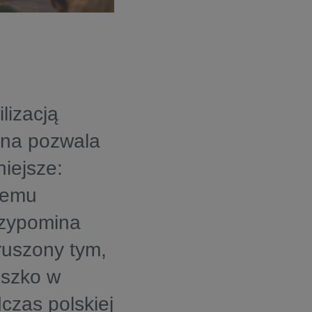
lizacją
zna pozwala
niejsze:
giemu
rzypomina
ruszony tym,
uszko w
zas polskiej