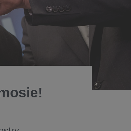
mosie!
estry