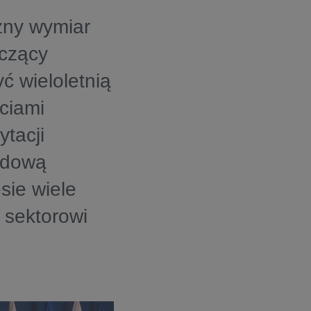
ny wymiar
aczący
ć wieloletnią
ęciami
ytacji
rdową
sie wiele
 sektorowi