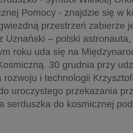
znej Pomocy - znajdzie się w 
wiezdną przestrzeń zabierze j
 Uznański – polski astronauta,
łym roku uda się na Międzynar
Kosmiczną. 30 grudnia przy udz
a rozwoju i technologii Krzyszt
do uroczystego przekazania pr
a serduszka do kosmicznej pod