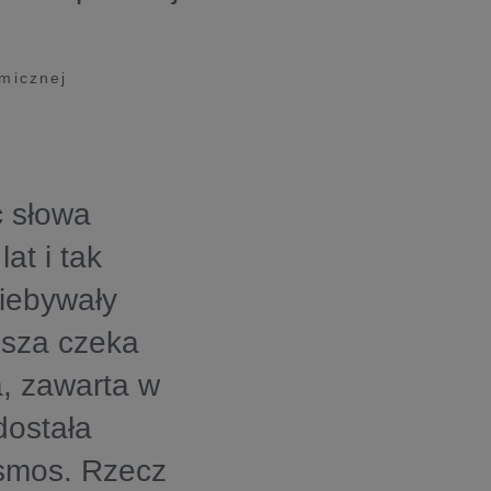
smicznej
c słowa
at i tak
niebywały
osza czeka
, zawarta w
dostała
smos. Rzecz