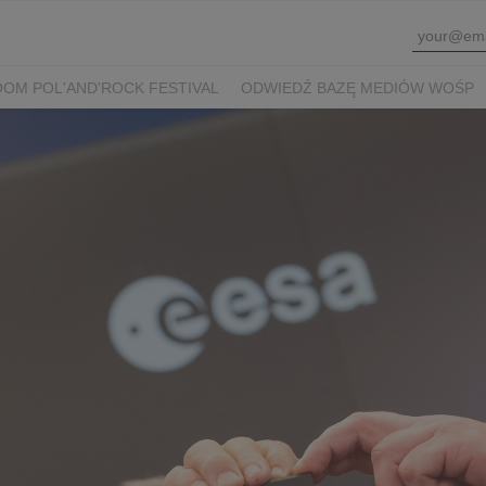
OM POL'AND'ROCK FESTIVAL
ODWIEDŹ BAZĘ MEDIÓW WOŚP