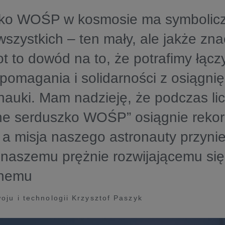
ko WOŚP w kosmosie ma symbolicz
wszystkich – ten mały, ale jakże zn
t to dowód na to, że potrafimy łączy
 pomagania i solidarności z osiągni
 nauki. Mam nadzieję, że podczas lic
ne serduszko WOŚP” osiągnie reko
 a misja naszego astronauty przynie
 naszemu prężnie rozwijającemu się
znemu
woju i technologii Krzysztof Paszyk