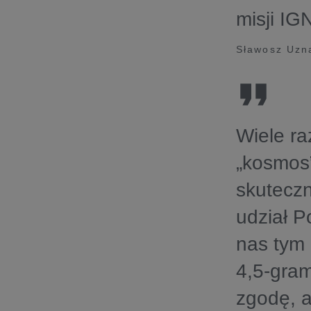
misji IGN
Sławosz Uzna
Wiele ra
„kosmos”
skuteczn
udział P
nas tym 
4,5-gra
zgodę, 