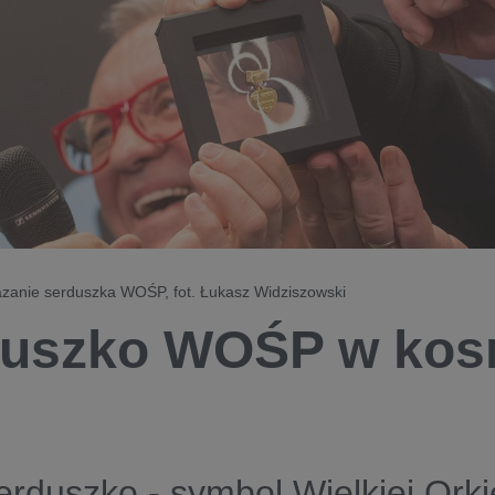
azanie serduszka WOŚP, fot. Łukasz Widziszowski
uszko WOŚP w kos
erduszko - symbol Wielkiej Orki