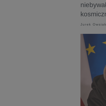
niebywał
kosmiczna
Jurek Owsia