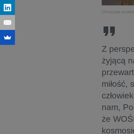
Uroczyste przek
Z perspe
żyjącą n
przewart
miłość, 
człowiek
nam, Po
że WOŚP
kosmosi