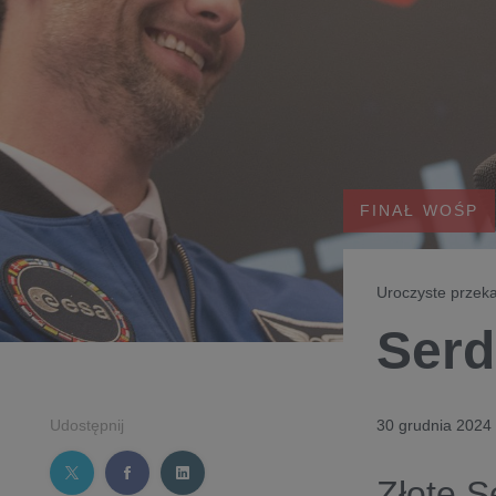
FINAŁ WOŚP
Uroczyste przek
Serd
Udostępnij
30 grudnia 2024
Złote S