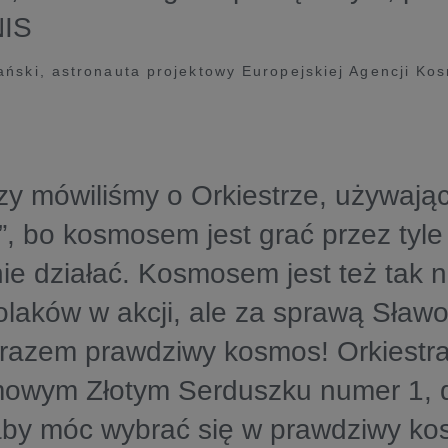
IS ​
ński, astronauta projektowy Europejskiej Agencji Ko
zy mówiliśmy o Orkiestrze, używają
, bo kosmosem jest grać przez tyle l
ie działać. Kosmosem jest też tak 
olaków w akcji, ale za sprawą Sław
razem prawdziwy kosmos! Orkiestra
mowym Złotym Serduszku numer 1, 
aby móc wybrać się w prawdziwy ko