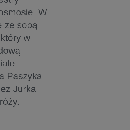
kosmosie. W
e ze sobą
 który w
odową
iale
ofa Paszyka
zez Jurka
róży.