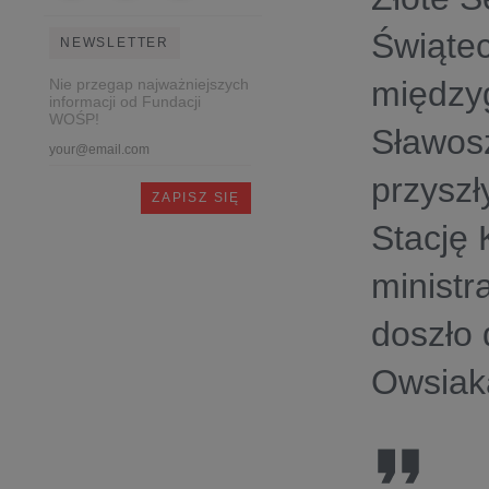
Świątec
NEWSLETTER
międzyg
Nie przegap najważniejszych
informacji od Fundacji
WOŚP!
Sławosz
przysz
Stację 
ministr
doszło 
Owsiak