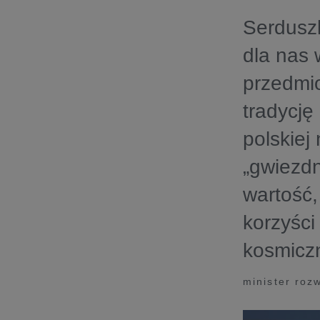
Serdusz
dla nas 
przedmio
tradycję
polskiej
„gwiezd
wartość,
korzyści
kosmic
minister roz