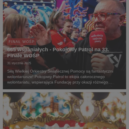
FINAŁ WOŚP
665 wspaniałych - Pokojowy Patrol na 33.
Finale WOŚP
31 stycznia 2025
Siłą Wielkiej Orkiestry Świątecznej Pomocy są fantastyczni
wolontariusze! Pokojowy Patrol to ekipa całorocznego
wolontariatu, wspierająca Fundację przy okazji różnego
rodzaju wydarzeń. W działania podczas 33. Finału WOŚP w
Warszawie włączyło się aż 665 członków Pokojoweg...