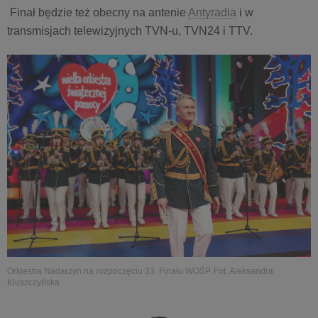
Finał będzie też obecny na antenie
Antyradia
i w
transmisjach telewizyjnych TVN-u, TVN24 i TTV.
Orkiestra Nadarzyn na rozpoczęciu 33. Finału WOŚP. Fot. Aleksandra
Kluszczyńska