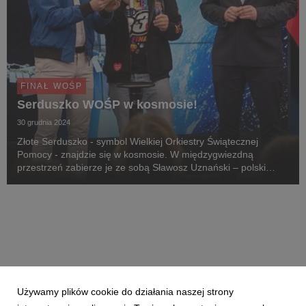
FINAŁ WOŚP
Serduszko WOŚP w kosmosie!
30 grudnia 2024
Złote Serduszko - symbol Wielkiej Orkiestry Świątecznej
Pomocy - znajdzie się w kosmosie. W międzygwiezdną
przestrzeń zabierze je ze sobą Sławosz Uznański – polski
astronauta, który w przyszłym roku uda się na
Międzynarodową Stację Kosmiczną. 30 grudnia przy udziale
mini...
Używamy plików cookie do działania naszej strony