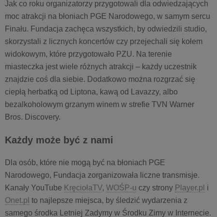
Jak co roku organizatorzy przygotowali dla odwiedzających
moc atrakcji na błoniach PGE Narodowego, w samym sercu
Finału. Fundacja zachęca wszystkich, by odwiedzili studio,
skorzystali z licznych koncertów czy przejechali się kołem
widokowym, które przygotowało PZU. Na terenie
miasteczka jest wiele różnych atrakcji – każdy uczestnik
znajdzie coś dla siebie. Dodatkowo można rozgrzać się
ciepłą herbatką od Liptona, kawą od Lavazzy, albo
bezalkoholowym grzanym winem w strefie TVN Warner
Bros. Discovery.
Każdy może być z nami
Dla osób, które nie mogą być na błoniach PGE
Narodowego, Fundacja zorganizowała liczne transmisje.
Kanały YouTube
KręciołaTV
,
WOŚP-u
czy strony
Player.pl
i
Onet.pl
to najlepsze miejsca, by śledzić wydarzenia z
samego środka Letniej Zadymy w Środku Zimy w Internecie.