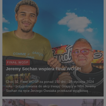
FINAŁ WOŚP
Jeremy Sochan wspiera Finał WOŚP!
29 sierpnia 2023
Choć 32. Finał WOŚP za ponad 150 dni - 28 stycznia 2024
roku - przygotowania do akcji trwają! Grający w NBA Jeremy
Sochan na ręce Jerzego Owsiaka przekazał wyjątkową
koszulkę, która trafi na finałowe aukcje.