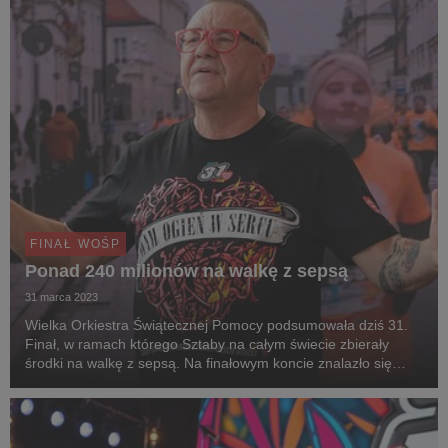
FINAŁ WOŚP
Ponad 240 milionów na walkę z sepsą
31 marca 2023
Wielka Orkiestra Świątecznej Pomocy podsumowała dziś 31.
Finał, w ramach którego Sztaby na całym świecie zbierały
środki na walkę z sepsą. Na finałowym koncie znalazło się
ostatecznie 243 259 387,25 złotych, czyli blisko 19 milionów
złotych więcej niż przed rokiem, a tak...