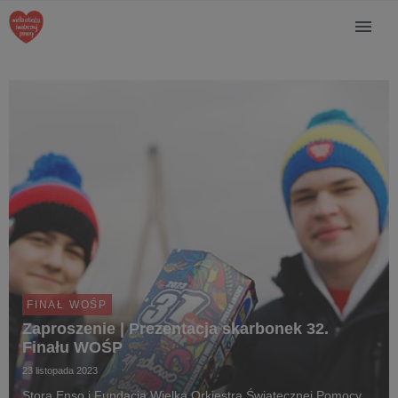
FINAŁ WOŚP
Zaproszenie | Prezentacja skarbonek 32.
Finału WOŚP
23 listopada 2023
Stora Enso i Fundacja Wielka Orkiestra Świątecznej Pomocy