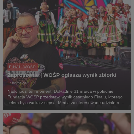
FINAŁ WOŚP
Zaproszenie | WOŚP ogłasza wynik zbiórki
27 marca 2023
Nadchodzi ten moment! Dokładnie 31 marca w południe
Fundacja WOŚP przedstawi wynik ostatniego Finału, którego
celem była walka z sepsą. Media zainteresowane udziałem w
wydarzeniu proszone są o zgłoszenia do 30 marca do godz.
12:00.