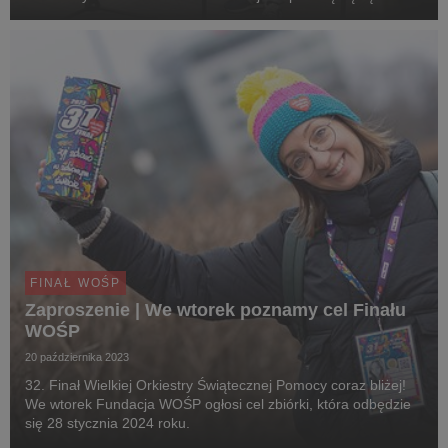
płuc po pandemii - zbierane środki przeznaczone zostaną na
zakup urządzeń dla oddziałów pulmono...
FINAŁ WOŚP
Zaproszenie | We wtorek poznamy cel Finału
WOŚP
20 października 2023
32. Finał Wielkiej Orkiestry Świątecznej Pomocy coraz bliżej!
We wtorek Fundacja WOŚP ogłosi cel zbiórki, która odbędzie
się 28 stycznia 2024 roku.