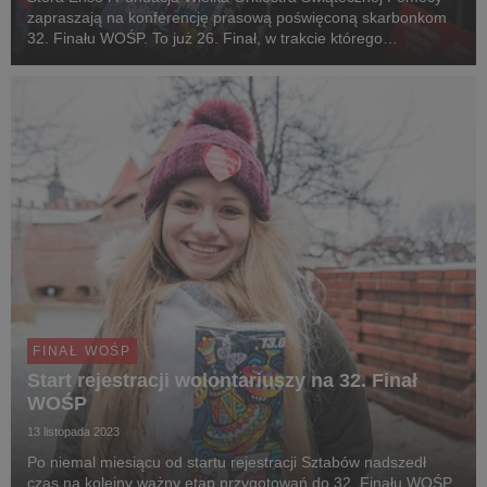
zapraszają na konferencję prasową poświęconą skarbonkom
32. Finału WOŚP. To już 26. Finał, w trakcie którego
wolontariusze z całego świata kwestują do puszek
produkowanych przez Stora Enso.
FINAŁ WOŚP
Start rejestracji wolontariuszy na 32. Finał
WOŚP
13 listopada 2023
Po niemal miesiącu od startu rejestracji Sztabów nadszedł
czas na kolejny ważny etap przygotowań do 32. Finału WOŚP