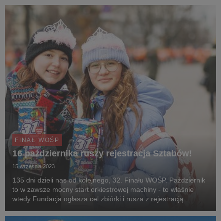
FINAŁ WOŚP
16 października ruszy rejestracja Sztabów!
15 września 2023
135 dni dzieli nas od kolejnego, 32. Finału WOŚP. Październik
to w zawsze mocny start orkiestrowej machiny - to właśnie
wtedy Fundacja ogłasza cel zbiórki i rusza z rejestracją
Sztabów.