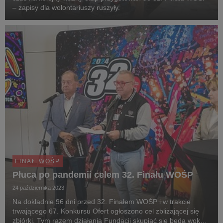
– zapisy dla wolontariuszy ruszyły.
FINAŁ WOŚP
Płuca po pandemii celem 32. Finału WOŚP
24 października 2023
Na dokładnie 96 dni przed 32. Finałem WOŚP i w trakcie
trwającego 67. Konkursu Ofert ogłoszono cel zbliżającej się
zbiórki. Tym razem działania Fundacji skupiać się będą wokół