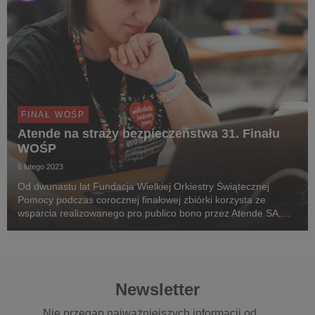
FINAŁ WOŚP
Atende na straży bezpieczeństwa 31. Finału
WOŚP
6 lutego 2023
Od dwunastu lat Fundacja Wielkiej Orkiestry Świątecznej
Pomocy podczas corocznej finałowej zbiórki korzysta ze
wsparcia realizowanego pro publico bono przez Atende SA,
która wraz z partnerami technologicznymi zapewnia niezbędną
infrastrukturę IT do sprawnej i bezpiecznej...
Newsletter
Nie przegap najważniejszych informacji od