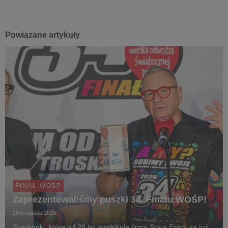
Powiązane artykuły
FINAŁ WOŚP
Zaprezentowaliśmy puszki 34. Finału WOŚP!
28 listopada 2025
Skarbonki, które od 28 lat produkuje firma Stora Enso, są już