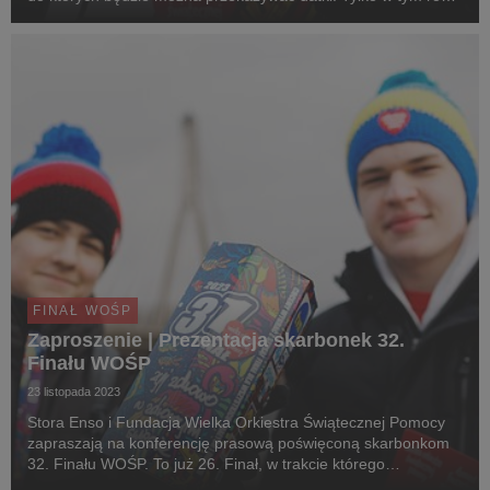
wydrukowano 226 tys. puszek. 26 lat współpracy Fundacji
WOŚP z firmą Stora Enso to w sumie...
FINAŁ WOŚP
Zaproszenie | Prezentacja skarbonek 32.
Finału WOŚP
23 listopada 2023
Stora Enso i Fundacja Wielka Orkiestra Świątecznej Pomocy
zapraszają na konferencję prasową poświęconą skarbonkom
32. Finału WOŚP. To już 26. Finał, w trakcie którego
wolontariusze z całego świata kwestują do puszek