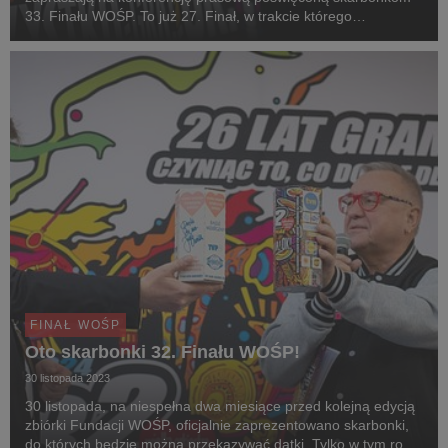
33. Finału WOŚP. To już 27. Finał, w trakcie którego
wolontariusze z całego świata kwestują do puszek
produkowanych przez Stora Enso. ​
FINAŁ WOŚP
Oto skarbonki 32. Finału WOŚP!
30 listopada 2023
30 listopada, na niespełna dwa miesiące przed kolejną edycją
zbiórki Fundacji WOŚP, oficjalnie zaprezentowano skarbonki,
do których będzie można przekazywać datki. Tylko w tym roku