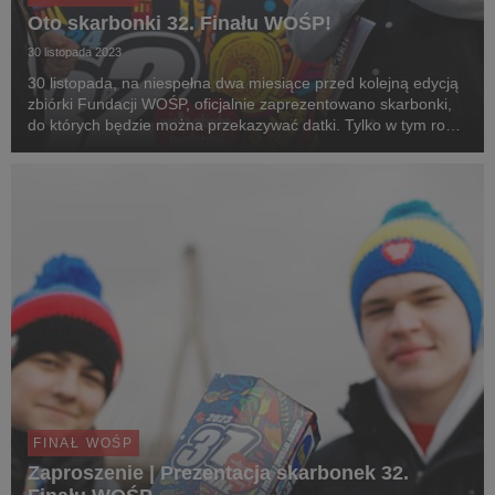
Oto skarbonki 32. Finału WOŚP!
30 listopada 2023
30 listopada, na niespełna dwa miesiące przed kolejną edycją
zbiórki Fundacji WOŚP, oficjalnie zaprezentowano skarbonki,
do których będzie można przekazywać datki. Tylko w tym roku
wydrukowano 226 tys. puszek. 26 lat współpracy Fundacji
WOŚP z firmą Stora Enso to w sumie...
FINAŁ WOŚP
Zaproszenie | Prezentacja skarbonek 32.