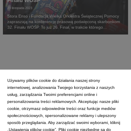
Finału WOŚP
23 listopada 2023
Stora Enso i Fundacja Wielka Orkiestra Świątecznej Pomocy
zapraszają na konferencję prasową poświęconą skarbonkom
32. Finału WOŚP. To już 26. Finał, w trakcie którego
wolontariusze z całego świata kwestują do puszek
produkowanych przez Stora Enso.
Używamy plików cookie do działania naszej strony
internetowej, analizowania Twojego korzystania z naszych
usług, zarządzania Twoimi preferencjami online i
personalizowania treści reklamowych. Akceptując nasze pliki
cookie, otrzymasz odpowiednie treści oraz funkcje mediów
społecznościowych, spersonalizowane reklamy i ulepszony
sposób przeglądania. Aby zarządzać swoimi wyborami, kliknij
„Ustawienia plików cookie”. Pliki cookie niezbędne są do