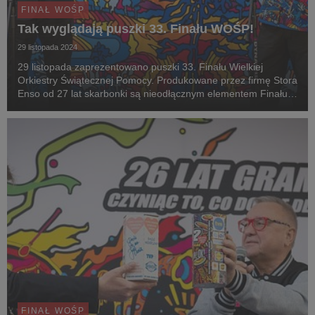
FINAŁ WOŚP
Tak wyglądają puszki 33. Finału WOŚP!
29 listopada 2024
29 listopada zaprezentowano puszki 33. Finału Wielkiej
Orkiestry Świątecznej Pomocy. Produkowane przez firmę Stora
Enso od 27 lat skarbonki są nieodłącznym elementem Finału.
W tym roku wyprodukowano ich 230 tysięcy. Wykonane z
materiałów odnawialnych i nadające się do re...
FINAŁ WOŚP