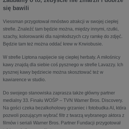
Zadbamy o to, żebyście nie zmarzli i dobrze
się bawili
Viessman przygotował mnóstwo atrakcji w swojej ciepłej
strefie. Znaleźć tam będzie można, między innymi, rzutki,
szachy, kolorowanki dla najmłodszych czy ramkę do zdjęć.
Będzie tam też można oddać krew w Krwiobusie.
W strefie Liptona napijecie się ciepłej herbaty. A miłośnicy
kawy znajdą dla siebie coś pysznego w strefie Lavazzy. Ich
pysznej kawy będziecie można skosztować też w
kawiarence w studio.
Do swojego stanowiska zaprasza także główny partner
medialny 33. Finału WOŚP – TVN Warner Bros. Discovery.
Na gości czeka bezalkoholowy grzaniec i fotobudka AI, która
pozwoli pozującym wybrać filtr z twarzą wybranego aktora z
filmów i seriali Warner Bros. Partner Fundacji przygotował