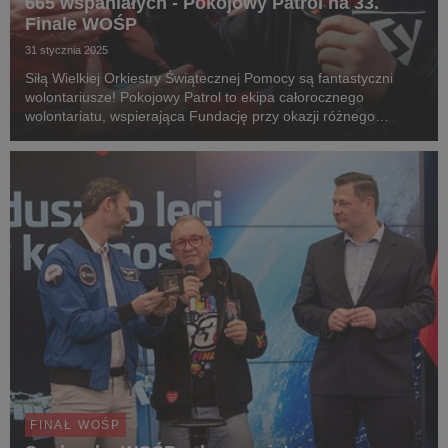
665 wspaniałych - Pokojowy Patrol na 33.
Finale WOŚP
31 stycznia 2025
Siłą Wielkiej Orkiestry Świątecznej Pomocy są fantastyczni
wolontariusze! Pokojowy Patrol to ekipa całorocznego
wolontariatu, wspierająca Fundację przy okazji różnego
rodzaju wydarzeń. W działania podczas 33. Finału WOŚP w
Warszawie włączyło się aż 665 członków Pokojoweg...
FINAŁ WOŚP