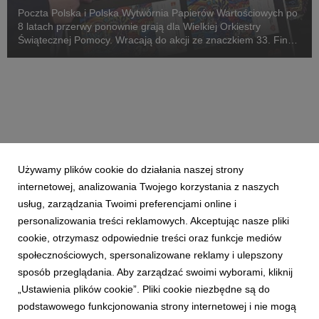
Poczta Polska i Polska Wytwórnia Papierów Wartościowych po
8 latach przerwy ponownie grają dla Wielkiej Orkiestry
Świątecznej Pomocy. Wracają do akcji ze znaczkiem 33. Finału
WOŚP, na którym, obok znanego wszystkim czerwonego
serduszka, widnieje hasło „Gramy dla onkologi...
Używamy plików cookie do działania naszej strony
internetowej, analizowania Twojego korzystania z naszych
usług, zarządzania Twoimi preferencjami online i
personalizowania treści reklamowych. Akceptując nasze pliki
cookie, otrzymasz odpowiednie treści oraz funkcje mediów
społecznościowych, spersonalizowane reklamy i ulepszony
sposób przeglądania. Aby zarządzać swoimi wyborami, kliknij
„Ustawienia plików cookie”. Pliki cookie niezbędne są do
podstawowego funkcjonowania strony internetowej i nie mogą