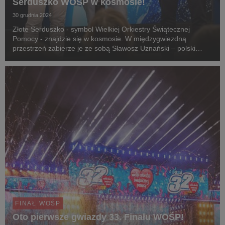
Serduszko WOŚP w kosmosie!
30 grudnia 2024
Złote Serduszko - symbol Wielkiej Orkiestry Świątecznej
Pomocy - znajdzie się w kosmosie. W międzygwiezdną
przestrzeń zabierze je ze sobą Sławosz Uznański – polski
astronauta, który w przyszłym roku uda się na
Międzynarodową Stację Kosmiczną. 30 grudnia przy udziale
mini...
FINAŁ WOŚP
Oto pierwsze gwiazdy 33. Finału WOŚP!