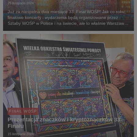
25 listopada 2024
Już za niespełna dwa miesiące 33. Finał WOŚP! Jak co roku,
finałowe koncerty i wydarzenia będą organizowane przez
Sztaby WOŚP w Polsce i na świecie, ale to właśnie Warszawa
stanie się epicentrum niezwykłych orkiestrowych emocji. Oto
pierwsze trzy gwiazdy, które wystąpią ...
FINAŁ WOŚP
Prezentacja znaczków i kryptoznaczków 33.
Finału
15 listopada 2024