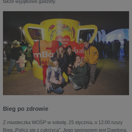
także wyjątkowe gadżety.
Bieg po zdrowie
Z miasteczka WOŚP w sobotę, 25 stycznia, o 12:00 ruszy
Bieg „Policz się z cukrzycą”. Jego sponsorem jest Dawtona,