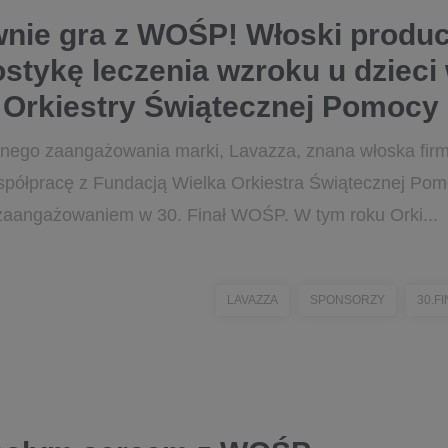
nie gra z WOŚP! Włoski produ
stykę leczenia wzroku u dzieci
j Orkiestry Świątecznej Pomocy
znego zaangażowania marki, Lavazza, znana włoska fir
półpracę z Fundacją Wielka Orkiestra Świątecznej Pom
zaangażowaniem w 30. Finał WOŚP. W tym roku Orki...
LAVAZZA
SPONSORZY
30.F