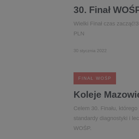
30. Finał WOŚP
Wielki Finał czas zacząć!
PLN
30 stycznia 2022
FINAŁ WOŚP
Koleje Mazowi
Celem 30. Finału, którego 
standardy diagnostyki i le
WOŚP.