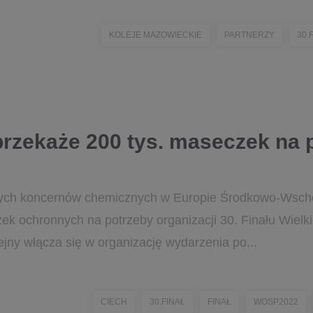
KOLEJE MAZOWIECKIE
PARTNERZY
30.
rzekaże 200 tys. maseczek na 
ych koncernów chemicznych w Europie Środkowo-Wschod
ek ochronnych na potrzeby organizacji 30. Finału Wielki
jny włącza się w organizację wydarzenia po...
CIECH
30.FINAŁ
FINAŁ
WOSP2022