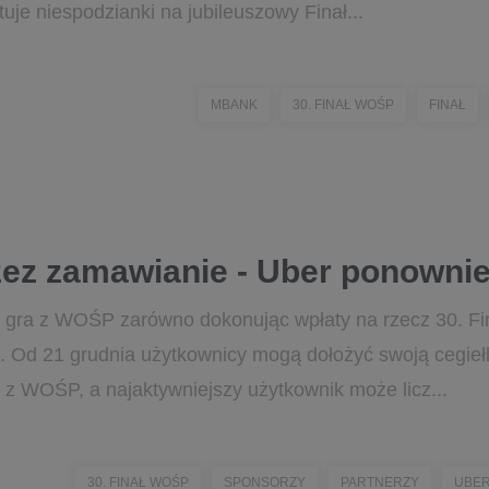
uje niespodzianki na jubileuszowy Finał...
MBANK
30. FINAŁ WOŚP
FINAŁ
ez zamawianie - Uber ponowni
r gra z WOŚP zarówno dokonując wpłaty na rzecz 30. Fin
 Od 21 grudnia użytkownicy mogą dołożyć swoją cegiełk
z WOŚP, a najaktywniejszy użytkownik może licz...
30. FINAŁ WOŚP
SPONSORZY
PARTNERZY
UBE