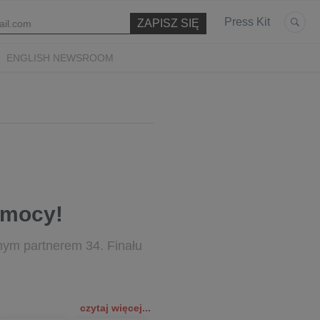
Press Kit
ENGLISH NEWSROOM
Pomocy!
nym partnerem 34. Finału
czytaj więcej...