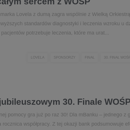
 całym sercem z WOŚP
 marka Lovela z dumą zagra wspólnie z Wielką Orkiestr
jwyższych standardów diagnostyki i leczenia wzroku u d
 pacjentów potrzebuje leczenia, które ma urat...
LOVELA
SPONSORZY
FINAŁ
30. FINAŁ WOŚ
jubileuszowym 30. Finale WOŚ
nej pomocy gra już po raz 30! Dla mBanku – jednego z 
ta rocznica współpracy. Z tej okazji bank podsumowuje 