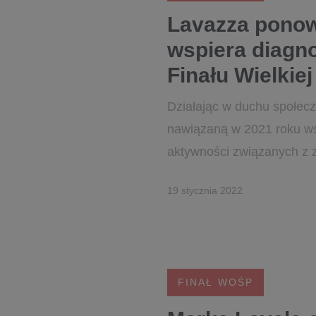
Lavazza ponow
wspiera diagno
Finału Wielkie
Działając w duchu społec
nawiązaną w 2021 roku ws
aktywności związanych z 
19 stycznia 2022
FINAŁ WOŚP