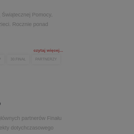
ą Świątecznej Pomocy,
zieci. Rocznie ponad
czytaj więcej...
P
30.FINAŁ
PARTNERZY
P
głównych partnerów Finału
efekty dotychczasowego