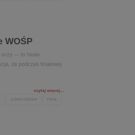
le WOŚP
a oczy — to hasło
ycja, że podczas finałowej
czytaj więcej...
2
JUREK OWSIAK
FINAŁ