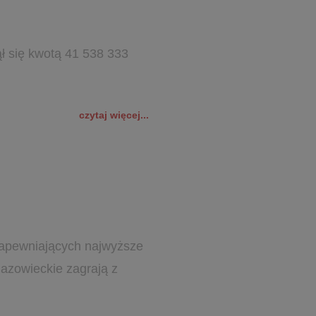
ął się kwotą 41 538 333
czytaj więcej...
ń zapewniających najwyższe
 Mazowieckie zagrają z