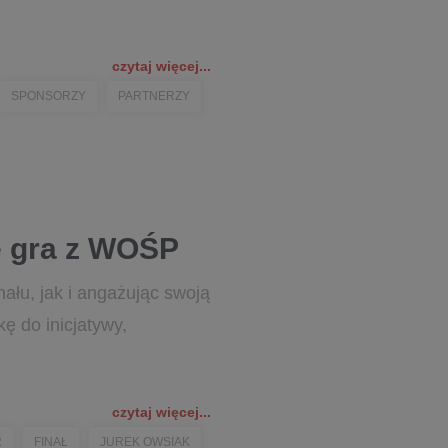
czytaj więcej...
SPONSORZY
PARTNERZY
e gra z WOŚP
ału, jak i angażując swoją
ę do inicjatywy,
czytaj więcej...
R
FINAŁ
JUREK OWSIAK