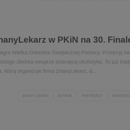
nanyLekarz w PKiN na 30. Fina
zagra Wielka Orkiestra Świątecznej Pomocy. Przejrzyj n
tórego zbiórka wesprze dziecięcą okulistykę. To już trad
, którą organizuje firma ZnanyLekarz, d...
ZNANY LEKARZ
30.FINAŁ
PARTNERZY
WOSP202