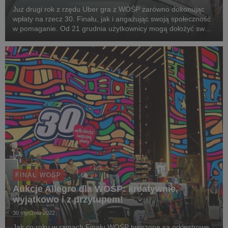
Już drugi rok z rzędu Uber gra z WOŚP zarówno dokonując
wpłaty na rzecz 30. Finału, jak i angażując swoją społeczność
w pomaganie. Od 21 grudnia użytkownicy mogą dołożyć swoją
cegiełkę do inicjatywy, zamawiając przejazd Uber z WOŚP, a
najaktywniejszy użytkownik może licz...
FINAŁ WOŚP
Aukcje Allegro dla WOŚP: kreatywnie,
wyjątkowo i z przytupem!
30 stycznia 2022
Jak co roku w ramach Finału WOŚP tworzone są orkiestrowe