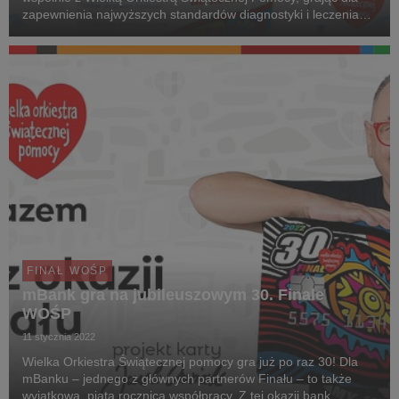
zapewnienia najwyższych standardów diagnostyki i leczenia
wzroku u dzieci. Rocznie ponad kilkanaście tysięcy małych
pacjentów potrzebuje leczenia, które ma urat...
FINAŁ WOŚP
mBank gra na jubileuszowym 30. Finale
WOŚP
11 stycznia 2022
Wielka Orkiestra Świątecznej pomocy gra już po raz 30! Dla
mBanku – jednego z głównych partnerów Finału – to także
wyjątkowa, piąta rocznica współpracy. Z tej okazji bank