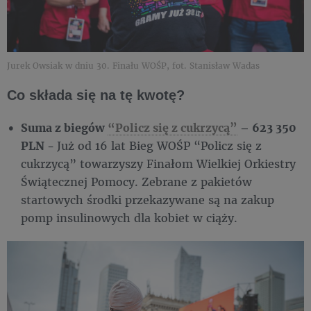
Jurek Owsiak w dniu 30. Finału WOŚP, fot. Stanisław Wadas
Co składa się na tę kwotę?
Suma z biegów
“Policz się z cukrzycą”
– 623 350
PLN -
Już od 16 lat Bieg WOŚP “Policz się z
cukrzycą” towarzyszy Finałom Wielkiej Orkiestry
Świątecznej Pomocy. Zebrane z pakietów
startowych środki przekazywane są na zakup
pomp insulinowych dla kobiet w ciąży.