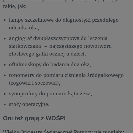
takie, jak:
lampy szczelinowe do diagnostyki przedniego
odcinka oka,
angiograf dwupłaszczyznowy do leczenia
siatkówczaka – najczęstszego nowotworu
złośliwego gałki ocznej u dzieci,
oftalmoskopy do badania dna oka,
tonometry do pomiaru ciśnienia śródgałkowego
(rogówki i soczewki),
synoptofory do pomiaru kąta zeza,
stoły operacyjne.
Oni też grają z WOŚP!
Wielka Orkiestra Świątecznej Pomocy nie mogłaby