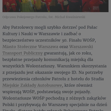
Odprawa Pokojowego Patrolu, fot. Michał Kwaśniewski
Aby Patrolowcy mogli szybko dotrzeć pod Pałac
Kultury i Nauki w Warszawie i zadbać o
bezpieczeństwo uczestników 30. Finału WOŚP,
Miasto Stołeczne Warszawa
oraz
Warszawski
Transport Publiczny
gwarantują, jak co roku,
bezpłatne przejazdy komunikacją miejską dla
wszystkich Wolontariuszy. Warunkiem skorzystania
z przejazdu jest okazanie swojego ID. Na potrzeby
przewiezienia członków Patrolu z hotelu do Studia
Miejskie Zakłady Autobusowe
, które również
wspierają WOŚP, podstawiają swoje pojazdy.
Wolontariusze WOŚP pochodzą z różnych zakątków
Polski i przybywają do Warszawy specjalnie na dzień
Finału, dlatego każdy członek Pokojowego Patrolu