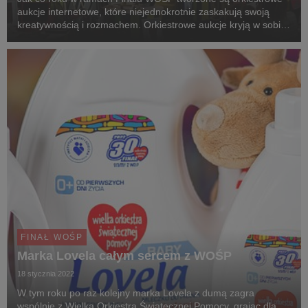
aukcje internetowe, które niejednokrotnie zaskakują swoją
kreatywnością i rozmachem. Orkiestrowe aukcje kryją w sobie
prawdziwe perełki, a licytacje biją kolejne rekordy.
FINAŁ WOŚP
Marka Lovela całym sercem z WOŚP
18 stycznia 2022
W tym roku po raz kolejny marka Lovela z dumą zagra
wspólnie z Wielką Orkiestrą Świątecznej Pomocy, grając dla