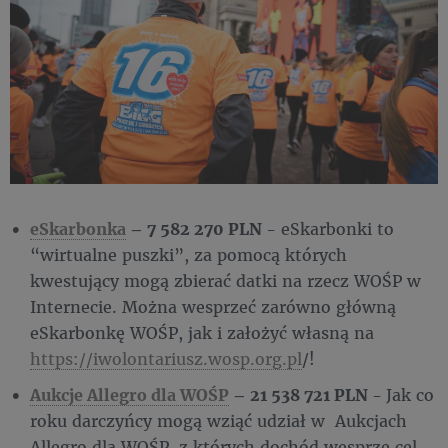
eSkarbonka
– 7 582 270 PLN
- eSkarbonki to
“wirtualne puszki”, za pomocą których
kwestujący mogą zbierać datki na rzecz WOŚP w
Internecie. Można wesprzeć zarówno główną
eSkarbonkę WOŚP, jak i założyć własną na
https://iwolontariusz.wosp.org.pl
/!
Aukcje Allegro dla WOŚP
– 21 538 721 PLN
-
Jak co
roku darczyńcy mogą wziąć udział w Aukcjach
Allegro dla WOŚP, z których dochód wesprze cel