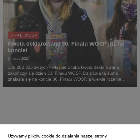
FINAŁ WOŚP
Kwota deklarowana 30. Finału WOŚP już na
koncie!
2 marca 2022
136 282 325 złotych - właśnie z taką kwotą deklarowaną
zakończył się dzień 30. Finału WOŚP. Dziś cała ta suma
znalazła się na koncie 30. Finału WOŚP, a wielkie liczenie
wciąż trwa! Ostateczny wynik zbiórki poznamy 30 marca.
Używamy plików cookie do działania naszej strony