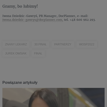
Gramy, bo lubimy!
Iwona Dziedzic-Gawryś, PR Manager, DocPlanner, e-mail:
iwona.dziedzic-gawrys@docplanner.com,
tel. +48 606 962 293.
ZNANY LEKARZ
30.FINAŁ
PARTNERZY
WOSP2022
JUREK OWSIAK
FINAŁ
Powiązane artykuły