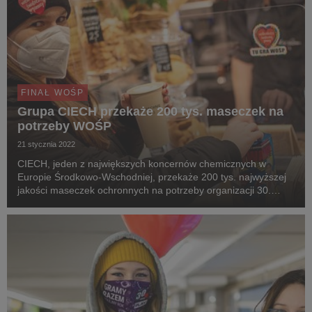
FINAŁ WOŚP
Grupa CIECH przekaże 200 tys. maseczek na
potrzeby WOŚP
21 stycznia 2022
CIECH, jeden z największych koncernów chemicznych w
Europie Środkowo-Wschodniej, przekaże 200 tys. najwyższej
jakości maseczek ochronnych na potrzeby organizacji 30.
Finału Wielkiej Orkiestry Świątecznej Pomocy. Grupa po raz
kolejny włącza się w organizację wydarzenia po...