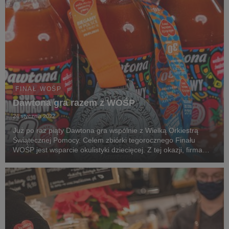
FINAŁ WOŚP
Dawtona gra razem z WOŚP
24 stycznia 2022
Już po raz piąty Dawtona gra wspólnie z Wielką Orkiestrą
Świątecznej Pomocy. Celem zbiórki tegorocznego Finału
WOŚP jest wsparcie okulistyki dziecięcej. Z tej okazji, firma
Dawtona przygotowała wspólnie z Orkiestrą, limitowaną edycję
kultowego soku pomidorowego, który po...