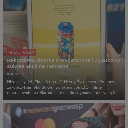
FINAŁ WOŚP
Rekordowa zbiórka w eSkarbonce i wyjątkowy
sukces akcji na Twitterze
9 lutego 2021
Niedzielny, 29. Finał Wielkiej Orkiestry Świątecznej Pomocy,
zakończył się rekordowym wynikiem ponad 17 mln zł
dorzuconych do eSkarbonki przez darczyńców oraz kwotą 358
365 zł zebraną w trakcie akcji #MastercardGrazWOSP na
Twitterze, którą firma przekaże na konto Fundacj...