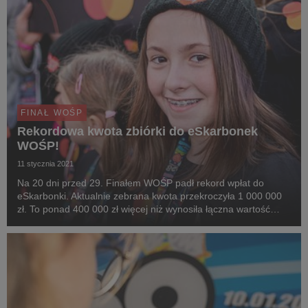
FINAŁ WOŚP
Rekordowa kwota zbiórki do eSkarbonek
WOŚP!
11 stycznia 2021
Na 20 dni przed 29. Finałem WOŚP padł rekord wpłat do
eSkarbonki. Aktualnie zebrana kwota przekroczyła 1 000 000
zł. To ponad 400 000 zł więcej niż wynosiła łączna wartość
wszystkich wpłat do eSkarbonki w 2020 r. eSkarbonka to
cyfrowe rozwiązanie do przekazywania i zbier...