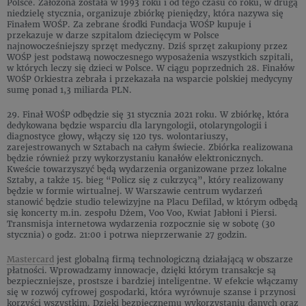
Polsce. Założona została w 1993 roku i od tego czasu co roku, w drugą
niedzielę stycznia, organizuje zbiórkę pieniędzy, która nazywa się
Finałem WOŚP. Za zebrane środki Fundacja WOŚP kupuje i
przekazuje w darze szpitalom dziecięcym w Polsce
najnowocześniejszy sprzęt medyczny. Dziś sprzęt zakupiony przez
WOŚP jest podstawą nowoczesnego wyposażenia wszystkich szpitali,
w których leczy się dzieci w Polsce. W ciągu poprzednich 28. Finałów
WOŚP Orkiestra zebrała i przekazała na wsparcie polskiej medycyny
sumę ponad 1,3 miliarda PLN.
29. Finał WOŚP odbędzie się 31 stycznia 2021 roku. W zbiórkę, która
dedykowana będzie wsparciu dla laryngologii, otolaryngologii i
diagnostyce głowy, włączy się 120 tys. wolontariuszy,
zarejestrowanych w Sztabach na całym świecie. Zbiórka realizowana
będzie również przy wykorzystaniu kanałów elektronicznych.
Kweście towarzyszyć będą wydarzenia organizowane przez lokalne
Sztaby, a także 15. bieg “Policz się z cukrzycą”, który realizowany
będzie w formie wirtualnej. W Warszawie centrum wydarzeń
stanowić będzie studio telewizyjne na Placu Defilad, w którym odbędą
się koncerty m.in. zespołu Dżem, Voo Voo, Kwiat Jabłoni i Piersi.
Transmisja internetowa wydarzenia rozpocznie się w sobotę (30
stycznia) o godz. 21:00 i potrwa nieprzerwanie 27 godzin.
Mastercard
jest globalną firmą technologiczną działającą w obszarze
płatności. Wprowadzamy innowacje, dzięki którym transakcje są
bezpieczniejsze, prostsze i bardziej inteligentne. W efekcie włączamy
się w rozwój cyfrowej gospodarki, która wyrównuje szanse i przynosi
korzyści wszystkim. Dzięki bezpiecznemu wykorzystaniu danych oraz