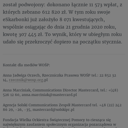
został podwojony: dokonano łącznie 11 573 wpłat, z
których zebrano 612 820 zł. W tym roku swoje
eSkarbonki już założyło 8 071 kwestujących,
wspólnie osiągając do dnia 21 grudnia 2020 roku,
kwotę 307 445 zł. To wynik, który w ubiegłym roku
udało się przekroczyć dopiero na początku stycznia.
Kontakt dla mediów WOŚP:
Anna Jadwiga Orzech, Rzeczniczka Prasowa WOŚP tel.: 22 852 32
14,
rzecznik@wosp.org
.pl
Anna Marciniak, Communications Director Mastercard, tel.: +(48)
526 12 60, anna.marciniak@mastercard.pl
Agencja Solski Communications Zespół Mastercard tel. +48 (22) 242
86 29, -26, -35, mastercard@solskipr.pl
Fundacja Wielka Orkiestra Świątecznej Pomocy to ciesząca się
największym zaufaniem społecznym organizacja pozarządowa w