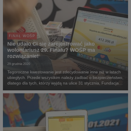
FINAŁ WOŚP
Nie udało Ci się zarejestrować jako
wolontariusz 29. Finału? WOŚP ma
rozwiązanie!
29 grudnia 2020
Tegoroczne kwestowanie jest zdecydowanie inne niż w latach
ubiegłych. Przede wszystkim należy zadbać o bezpieczeństwo,
dlatego dla tych, którzy wyjdą na ulice 31 stycznia, Fundacja
WOŚP wspólnie z partnerami przygotowała łatwiejszy proces
rekrutacji online, a także proce...