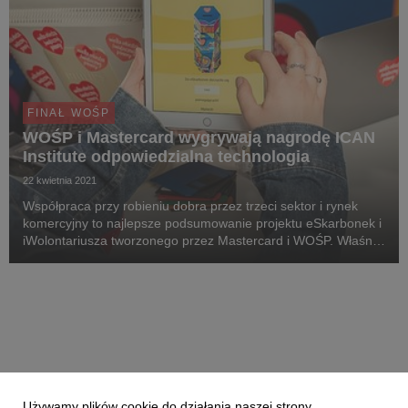
FINAŁ WOŚP
WOŚP i Mastercard wygrywają nagrodę ICAN
Institute odpowiedzialna technologia
22 kwietnia 2021
Współpraca przy robieniu dobra przez trzeci sektor i rynek
komercyjny to najlepsze podsumowanie projektu eSkarbonek i
iWolontariusza tworzonego przez Mastercard i WOŚP. Właśnie
dzięki tym narzędziom ponad 22 000 osób założyło
eSkarbonkę i kwestowało podczas finałowych ak...
Używamy plików cookie do działania naszej strony