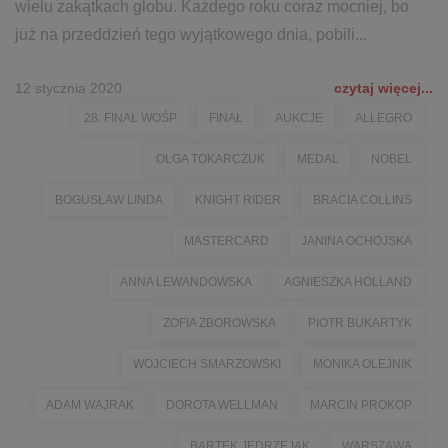
wielu zakątkach globu. Każdego roku coraz mocniej, bo
już na przeddzień tego wyjątkowego dnia, pobili...
12 stycznia 2020
czytaj więcej...
28. FINAŁ WOŚP
FINAŁ
AUKCJE
ALLEGRO
OLGA TOKARCZUK
MEDAL
NOBEL
BOGUSŁAW LINDA
KNIGHT RIDER
BRACIA COLLINS
MASTERCARD
JANINA OCHOJSKA
ANNA LEWANDOWSKA
AGNIESZKA HOLLAND
ZOFIA ZBOROWSKA
PIOTR BUKARTYK
WOJCIECH SMARZOWSKI
MONIKA OLEJNIK
ADAM WAJRAK
DOROTA WELLMAN
MARCIN PROKOP
BARTEK JĘDRZEJAK
WARSZAWA