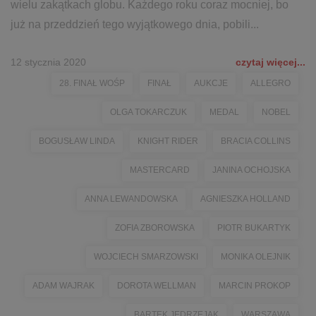
wielu zakątkach globu. Każdego roku coraz mocniej, bo
już na przeddzień tego wyjątkowego dnia, pobili...
12 stycznia 2020
czytaj więcej...
28. FINAŁ WOŚP
FINAŁ
AUKCJE
ALLEGRO
OLGA TOKARCZUK
MEDAL
NOBEL
BOGUSŁAW LINDA
KNIGHT RIDER
BRACIA COLLINS
MASTERCARD
JANINA OCHOJSKA
ANNA LEWANDOWSKA
AGNIESZKA HOLLAND
ZOFIA ZBOROWSKA
PIOTR BUKARTYK
WOJCIECH SMARZOWSKI
MONIKA OLEJNIK
ADAM WAJRAK
DOROTA WELLMAN
MARCIN PROKOP
BARTEK JĘDRZEJAK
WARSZAWA