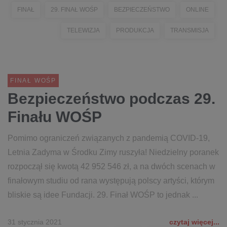
FINAŁ
29. FINAŁ WOŚP
BEZPIECZEŃSTWO
ONLINE
TELEWIZJA
PRODUKCJA
TRANSMISJA
FINAŁ WOŚP
Bezpieczeństwo podczas 29.
Finału WOŚP
Pomimo ograniczeń związanych z pandemią COVID-19,
Letnia Zadyma w Środku Zimy ruszyła! Niedzielny poranek
rozpoczął się kwotą 42 952 546 zł, a na dwóch scenach w
finałowym studiu od rana występują polscy artyści, którym
bliskie są idee Fundacji. 29. Finał WOŚP to jednak ...
31 stycznia 2021
czytaj więcej...