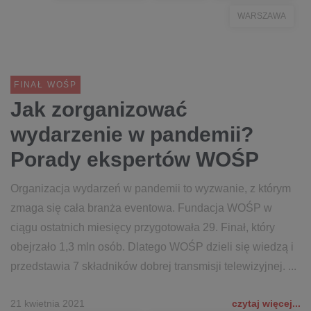
WARSZAWA
FINAŁ WOŚP
Jak zorganizować
wydarzenie w pandemii?
Porady ekspertów WOŚP
Organizacja wydarzeń w pandemii to wyzwanie, z którym
zmaga się cała branża eventowa. Fundacja WOŚP w
ciągu ostatnich miesięcy przygotowała 29. Finał, który
obejrzało 1,3 mln osób. Dlatego WOŚP dzieli się wiedzą i
przedstawia 7 składników dobrej transmisji telewizyjnej. ...
21 kwietnia 2021
czytaj więcej...