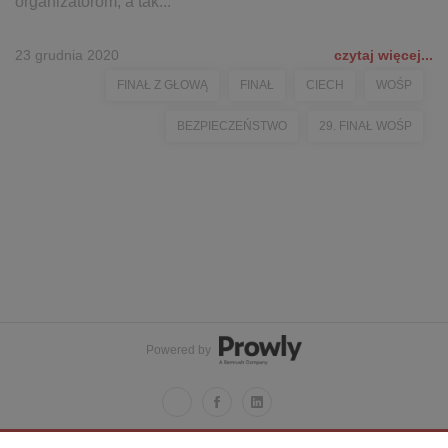
organizatorom, a tak...
23 grudnia 2020
czytaj więcej...
FINAŁ Z GŁOWĄ
FINAŁ
CIECH
WOŚP
BEZPIECZEŃSTWO
29. FINAŁ WOŚP
Powered by