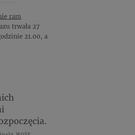
nie ram
azu trwała 27
odzinie 21.00, a
ich
i
rozpoczęcia.
Finału WOŚP