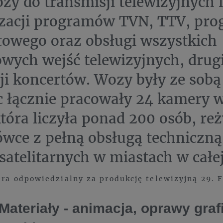
zy do transmisji telewizyjnych l
izacji programów TVN, TTV, pr
towego oraz obsługi wszystkich
wych wejść telewizyjnych, drug
cji koncertów. Wozy były ze sobą
c łącznie pracowały 24 kamery 
która liczyła ponad 200 osób, re
wce z pełną obsługą techniczną
atelitarnych w miastach w całej
era odpowiedzialny za produkcję telewizyjną 29. 
Materiały - animacja, oprawy graf