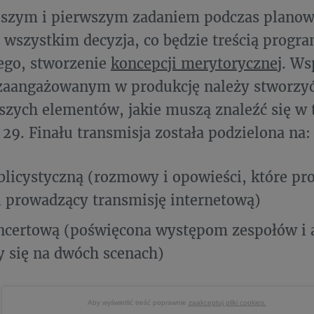
jszym i pierwszym zadaniem podczas planowa
e wszystkim decyzja, co będzie treścią progr
ego, stworzenie
koncepcji merytorycznej
. Ws
zaangażowanym w produkcję należy stworzyć 
szych elementów, jakie muszą znaleźć się w 
29. Finału transmisja została podzielona na:
blicystyczną (rozmowy i opowieści, które pr
i prowadzący transmisję internetową)
ncertową (poświęcona występom zespołów i a
 się na dwóch scenach)
Aby wyświetlić treść poprawnie
zaakceptuj pliki cookies.