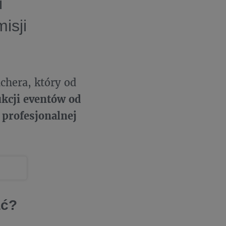
i
isji
chera, który od
ukcji eventów od
 profesjonalnej
ać?