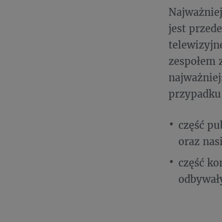
Najważnie
jest przed
telewizyjn
zespołem 
najważniej
przypadku 
część pu
oraz nas
część ko
odbywały