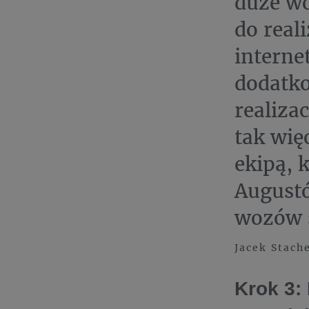
duże wo
do real
interne
dodatko
realiza
tak wię
ekipą, 
Augustó
wozów s
Jacek Stach
Krok 3: 