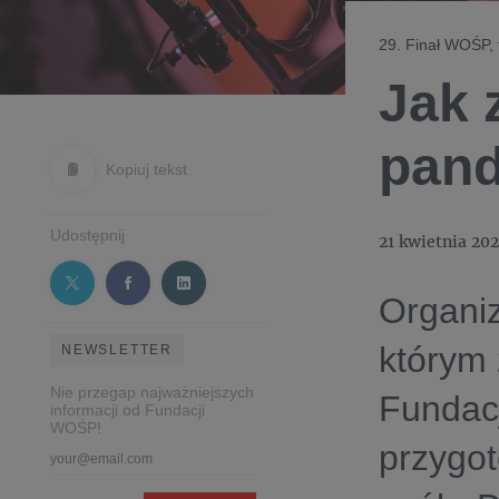
29. Finał WOŚP, 
Jak 
pand
Kopiuj tekst
Udostępnij
21 kwietnia 202
Organiz
którym 
NEWSLETTER
Nie przegap najważniejszych
Fundac
informacji od Fundacji
WOŚP!
przygot