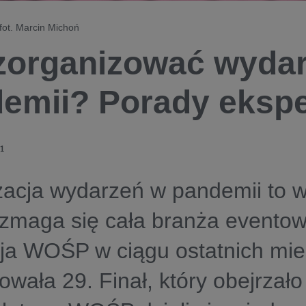
fot. Marcin Michoń
zorganizować wydar
emii? Porady eks
1
acja wydarzeń w pandemii to w
zmaga się cała branża eventow
ja WOŚP w ciągu ostatnich mie
owała 29. Finał, który obejrzało