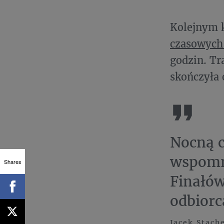
Kolejnym k
czasowych
godzin. Tr
skończyła 
Nocną c
wspomn
Shares
Finałów
odbiorc
Jacek Stach