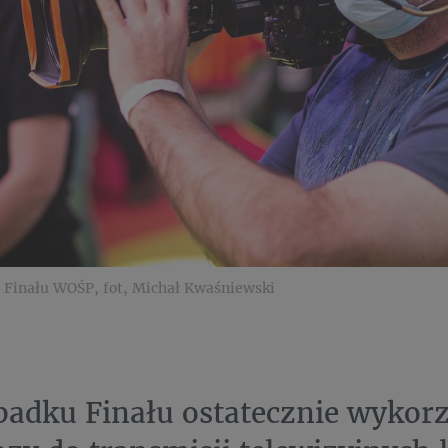
 Finału WOŚP, fot, Michał Kwaśniewski
adku Finału ostatecznie wykor