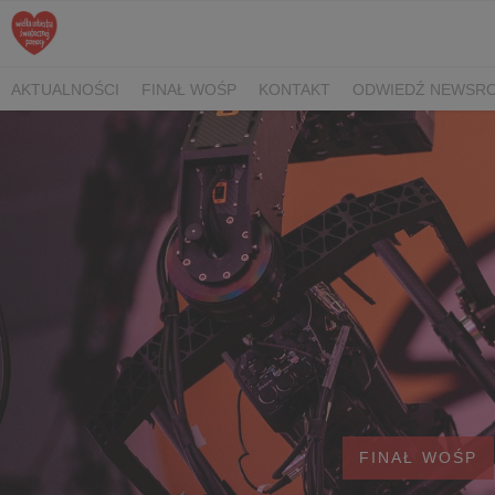
AKTUALNOŚCI
FINAŁ WOŚP
KONTAKT
ODWIEDŹ NEWSRO
FINAŁ WOŚP