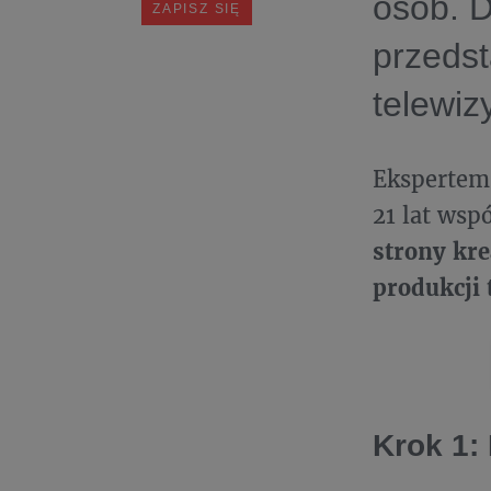
osób. D
przedst
telewiz
Ekspertem 
21 lat wsp
strony kre
produkcji 
Krok 1: