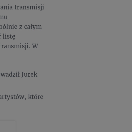
nia transmisji
amu
pólnie z całym
listę
transmisji. W
owadził Jurek
rtystów, które