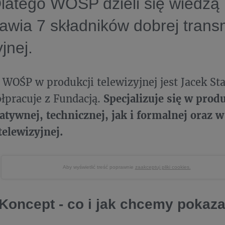
latego WOŚP dzieli się wiedzą 
awia 7 składników dobrej transm
yjnej.
WOŚP w produkcji telewizyjnej jest Jacek Sta
ółpracuje z Fundacją.
Specjalizuje się w prod
atywnej, technicznej, jak i formalnej oraz w
telewizyjnej.
Aby wyświetlić treść poprawnie
zaakceptuj pliki cookies.
 Koncept - co i jak chcemy pokaz