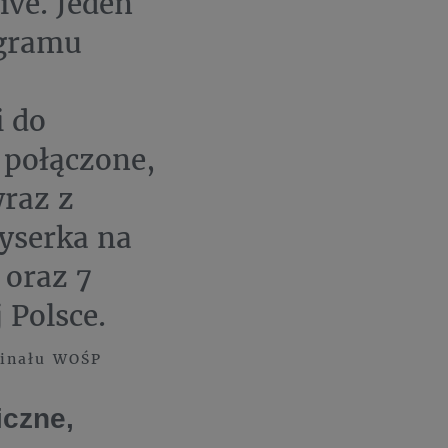
ive. Jeden
ogramu
i do
 połączone,
wraz z
żyserka na
 oraz 7
 Polsce.
Finału WOŚP
iczne,