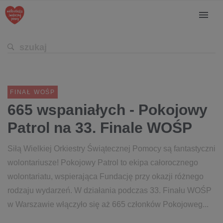
FINAŁ WOŚP
665 wspaniałych - Pokojowy
Patrol na 33. Finale WOŚP
Siłą Wielkiej Orkiestry Świątecznej Pomocy są fantastyczni
wolontariusze! Pokojowy Patrol to ekipa całorocznego
wolontariatu, wspierająca Fundację przy okazji różnego
rodzaju wydarzeń. W działania podczas 33. Finału WOŚP
w Warszawie włączyło się aż 665 członków Pokojoweg...