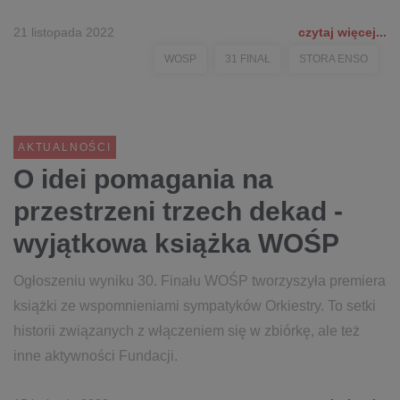
21 listopada 2022
czytaj więcej...
WOSP
31 FINAŁ
STORA ENSO
AKTUALNOŚCI
O idei pomagania na
przestrzeni trzech dekad -
wyjątkowa książka WOŚP
Ogłoszeniu wyniku 30. Finału WOŚP tworzyszyła premiera
książki ze wspomnieniami sympatyków Orkiestry. To setki
historii związanych z włączeniem się w zbiórkę, ale też
inne aktywności Fundacji.