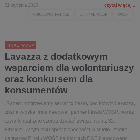
31 stycznia 2025
czytaj więcej...
POKOJOWY PATROL
33 FINAŁ WOŚP
WOSP
FINAŁ WOŚP
Lavazza z dodatkowym
wsparciem dla wolontariuszy
oraz konkursem dla
konsumentów
„Razem rozgrzewamy serca” to hasło, pod którym Lavazza,
znana włoska firma kawowa i partner Finału WOŚP, po raz
czwarty realizuje szereg działań związanych z 32.
Finałem. W tym roku oprócz obecności w studio i strefie
partnerów Finału WOŚP na błoniach PGE Narodowego