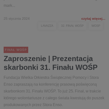
mark...
25 stycznia 2024
czytaj więcej...
LAVAZZA
32. FINAŁ WOŚP
WOSP
FINAŁ WOŚP
Zaproszenie | Prezentacja
skarbonki 31. Finału WOŚP
Fundacja Wielka Orkiestra Świątecznej Pomocy i Stora
Enso zapraszają na konferencję prasową poświęconą
skarbonkom 31. Finału WOŚP. To już 25. Finał, w trakcie
którego wolontariusze z całego świata kwestują do puszek
produkowanych przez Stora Enso.