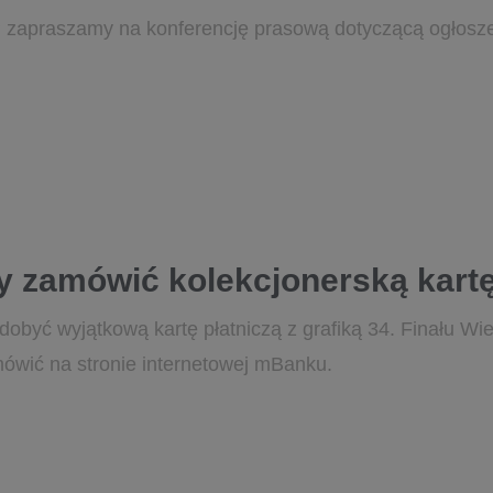
zapraszamy na konferencję prasową dotyczącą ogłoszen
by zamówić kolekcjonerską kartę
obyć wyjątkową kartę płatniczą z grafiką 34. Finału Wiel
wić na stronie internetowej mBanku.