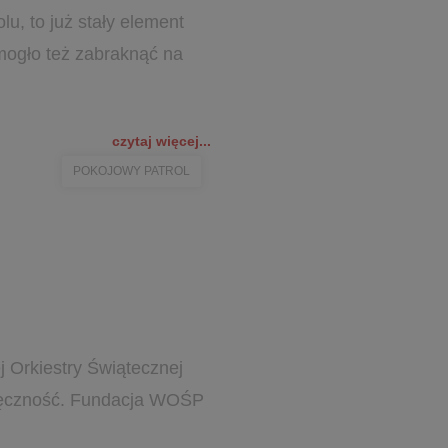
u, to już stały element
mogło też zabraknąć na
czytaj więcej...
POKOJOWY PATROL
ej Orkiestry Świątecznej
zięczność. Fundacja WOŚP