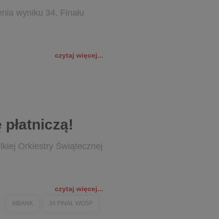
ia wyniku 34. Finału
czytaj więcej...
 płatniczą!
kiej Orkiestry Świątecznej
czytaj więcej...
MBANK
34 FINAŁ WOŚP