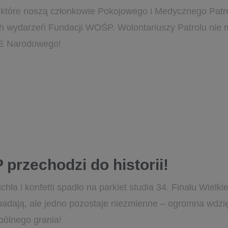
, które noszą członkowie Pokojowego i Medycznego Patrol
ch wydarzeń Fundacji WOŚP. Wolontariuszy Patrolu nie 
GE Narodowego!
 przechodzi do historii!
hła i konfetti spadło na parkiet studia 34. Finału Wielki
padają, ale jedno pozostaje niezmienne – ogromna wd
spólnego grania!