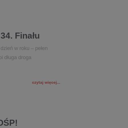
34. Finału
 dzień w roku – pełen
oi długa droga
czytaj więcej...
WOŚP!