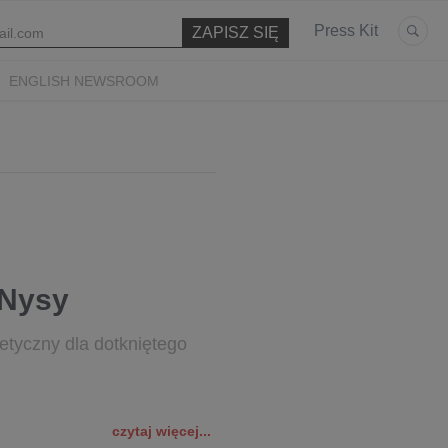
Press Kit
ENGLISH NEWSROOM
 Nysy
tyczny dla dotkniętego
czytaj więcej...