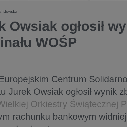
wandowska
k Owsiak ogłosił wy
Finału WOŚP
Europejskim Centrum Solidarno
 Jurek Owsiak ogłosił wynik zb
Wielkiej Orkiestry Świątecznej
wym rachunku bankowym widnie