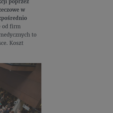
cji poprzez
rzeczowe w
zpośrednio
 od firm
w medycznych to
sce. Koszt