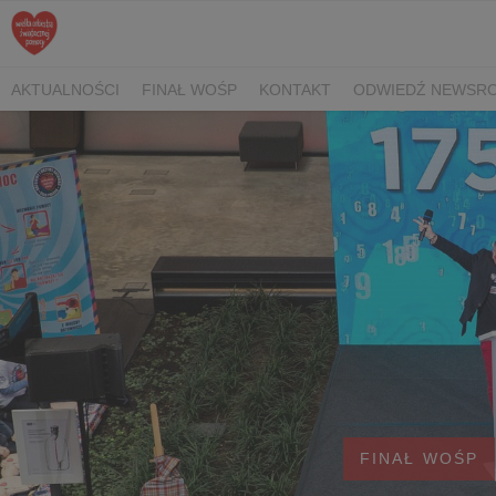
AKTUALNOŚCI
FINAŁ WOŚP
KONTAKT
ODWIEDŹ NEWSRO
FINAŁ WOŚP