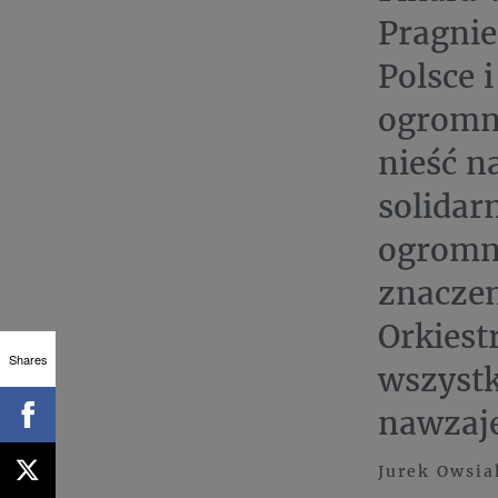
Pragnie
Polsce 
ogromną
nieść n
solidar
ogromne
znaczen
Orkiest
Shares
wszystk
nawzaj
Jurek Owsia