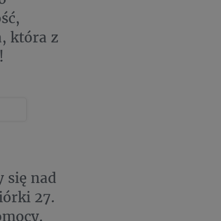
ść,
, która z
!
 się nad
órki 27.
Pomocy.