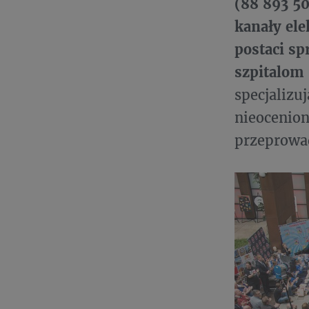
(88 893 50
kanały ele
postaci s
szpitalom 
specjalizu
nieocenione
przeprowad