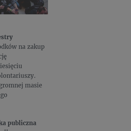
estry
rodków na zakup
cję
iesięciu
lontariuszy.
ogromnej masie
ego
ka publiczna