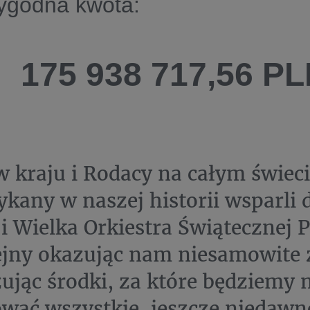
rygodna kwota:
175 938 717,56 P
w kraju i Rodacy na całym świec
ykany w naszej historii wsparli 
i Wielka Orkiestra Świątecznej 
ejny okazując nam niesamowite z
ując środki, za które będziemy 
ować wszystkie, jeszcze niedawn