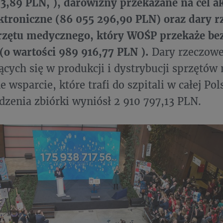
3,89 PLN, ), darowizny przekazane na cel ak
ktroniczne (
86 055 296,90 PLN
) oraz dary 
przętu medycznego, który WOŚP przekaże be
(o wartości 989 916,77 PLN ).
Dary rzeczowe
jących się w produkcji i dystrybucji sprzętó
 wsparcie, które trafi do szpitali w całej Pol
zenia zbiórki wyniósł 2 910 797,13 PLN.