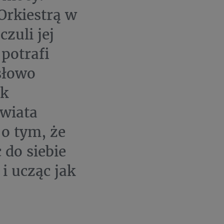
Orkiestrą w
zuli jej
potrafi
słowo
ak
świata
o tym, że
 do siebie
 i ucząc jak