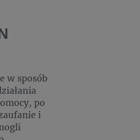
LN
ie w sposób
działania
Pomocy, po
aufanie i
mogli
o