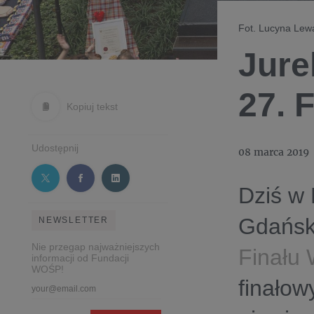
Fot. Lucyna Le
Jure
27. 
Kopiuj tekst
Udostępnij
08 marca 2019
Dziś w 
Gdańsku
NEWSLETTER
Nie przegap najważniejszych
Finału 
informacji od Fundacji
WOŚP!
finało