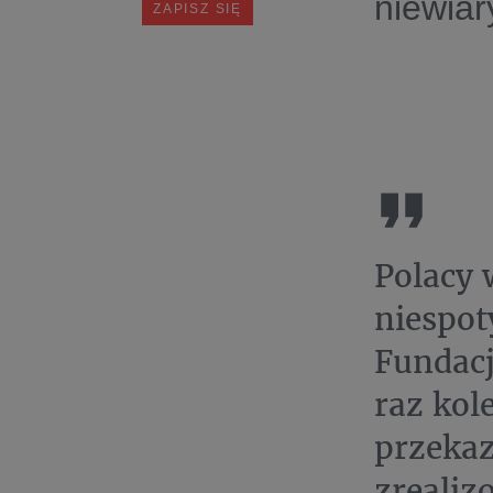
niewia
Polacy 
niespot
Fundacj
raz kol
przekaz
zrealiz