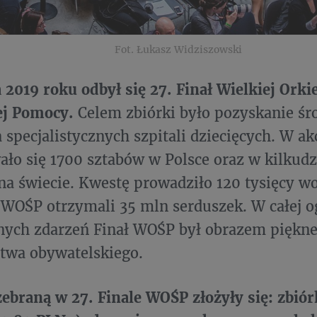
Fot. Łukasz Widziszowski
a 2019 roku odbył się 27. Finał Wielkiej Orki
ej Pomocy.
Celem zbiórki było pozyskanie ś
 specjalistycznych szpitali dziecięcych. W ak
ło się 1700 sztabów w Polsce oraz w kilkudz
na świecie. Kwestę prowadziło 120 tysięcy wo
WOŚP otrzymali 35 mln serduszek. W całej 
nych zdarzeń Finał WOŚP był obrazem piękn
twa obywatelskiego.
ebraną w 27. Finale WOŚP złożyły się: zbiór