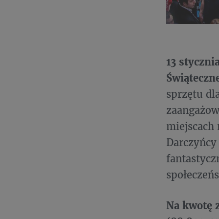
13 styczni
Świąteczn
sprzętu dla
zaangażowa
miejscach 
Darczyńcy 
fantastycz
społeczeńs
Na kwotę z