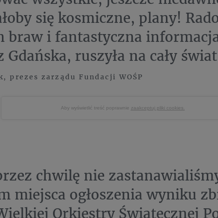
oby się kosmiczne, plany! Rado
 braw i fantastyczna informacja
 z Gdańska, ruszyła na cały świat
k, prezes zarządu Fundacji WOŚP
Aby wyświetlić treść poprawnie
zaakceptuj pliki cookies.
rzez chwilę nie zastanawialiśmy
 miejsca ogłoszenia wyniku zbi
Wielkiej Orkiestry Świątecznej 