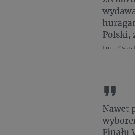
wydawał
huragan
Polski,
Jurek Owsia
Nawet p
wyborem
Finału 