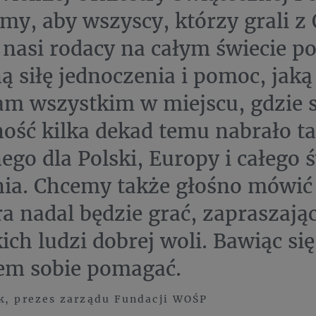
my, aby wszyscy, którzy grali z 
i nasi rodacy na całym świecie poc
 siłę jednoczenia i pomoc, jaką 
am wszystkim w miejscu, gdzie 
ność kilka dekad temu nabrało t
go dla Polski, Europy i całego 
ia. Chcemy także głośno mówić 
ra nadal będzie grać, zapraszając
ich ludzi dobrej woli. Bawiąc się
em sobie pomagać.
k, prezes zarządu Fundacji WOŚP