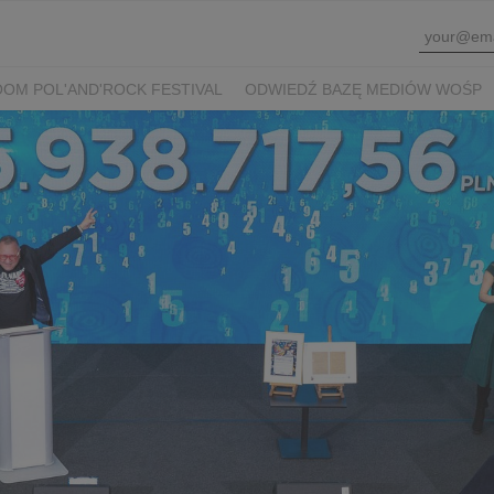
OM POL'AND'ROCK FESTIVAL
ODWIEDŹ BAZĘ MEDIÓW WOŚP