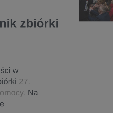
nik zbiórki
ści w
iórki
27.
 Pomocy
. Na
je