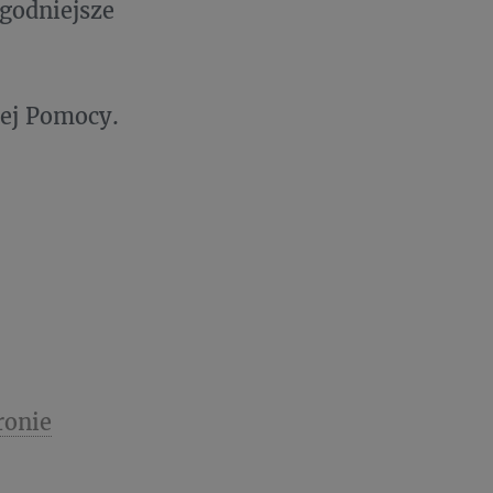
godniejsze
nej Pomocy.
ronie