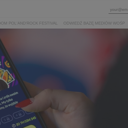
OM POL'AND'ROCK FESTIVAL
ODWIEDŹ BAZĘ MEDIÓW WOŚP