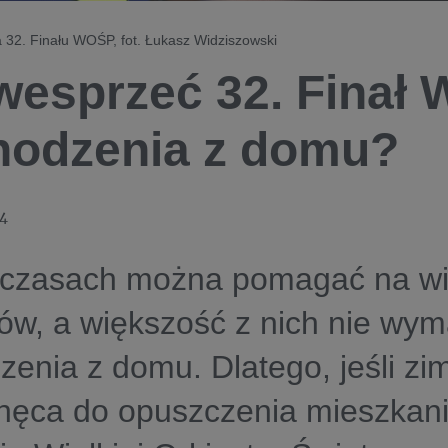
a 32. Finału WOŚP, fot. Łukasz Widziszowski
wesprzeć 32. Finał
odzenia z domu?
24
 czasach można pomagać na wi
ów, a większość z nich nie wy
enia z domu. Dlatego, jeśli z
hęca do opuszczenia mieszkani