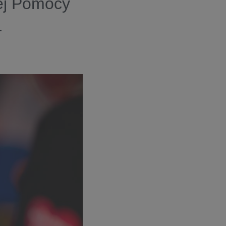
nej Pomocy
.