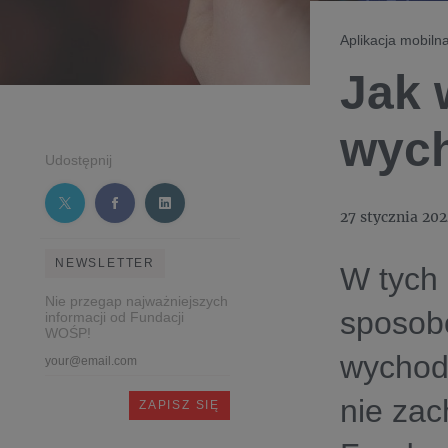
Aplikacja mobiln
Jak 
wych
Udostępnij
27 stycznia 20
NEWSLETTER
W tych
Nie przegap najważniejszych
sposob
informacji od Fundacji
WOŚP!
wychodz
nie zac