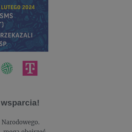
 wsparcia!
E Narodowego.
e, mogą obejrzeć