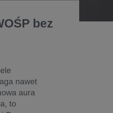
 WOŚP bez
ele
maga nawet
imowa aura
a, to