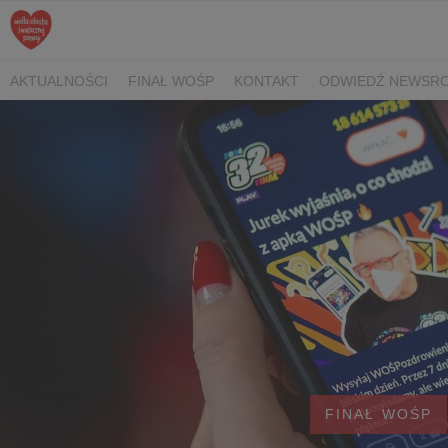
AKTUALNOŚCI
FINAŁ WOŚP
KONTAKT
ODWIEDŹ NEWSRO
FINAŁ WOŚP