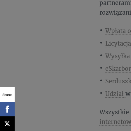
partnerami
rozwiązani
Wpłata o
Licytacj
Wysyłka
eSkarbo
Serdusz
Udział
w
Shares
Wszystkie 
internetow