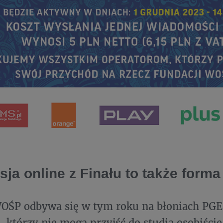
sja online z Finału to także forma
WOŚP odbywa się w tym roku na błoniach PG
, którzy nie mogą przyjść do studia osobiści