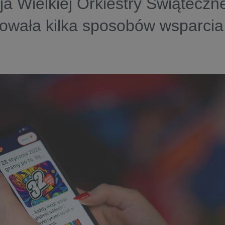
a Wielkiej Orkiestry Świątecz
owała kilka sposobów wsparcia