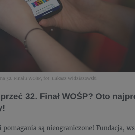
lna 32. Finału WOŚP, fot. Łukasz Widziszowski
przeć 32. Finał WOŚP? Oto najpr
y!
 pomagania są nieograniczone! Fundacja, ws