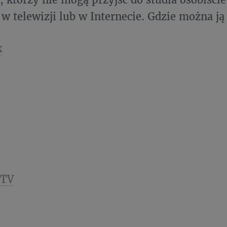
 w telewizji lub w Internecie. Gdzie można j
k
l
.TV