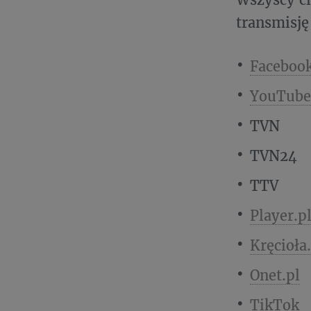
transmisję
Faceboo
YouTube
TVN
TVN24
TTV
Player.p
Kręcioła
Onet.pl
TikTok