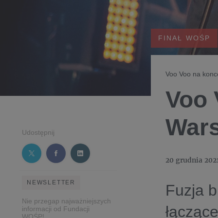
FINAŁ WOŚP
Voo Voo na konce
Voo 
War
Udostępnij
20 grudnia 202
NEWSLETTER
Fuzja b
Nie przegap najważniejszych
łączące
informacji od Fundacji
WOŚP!