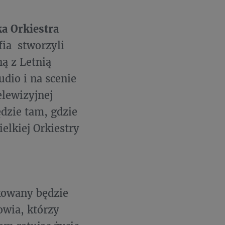
ka Orkiestra
fia stworzyli
ną z Letnią
dio i na scenie
elewizyjnej
dzie tam, gdzie
elkiej Orkiestry
kowany będzie
wia, którzy