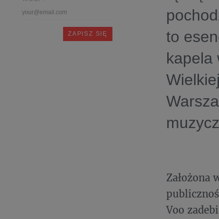
pochodz
to esen
kapela 
Wielkie
Warszaw
muzyc
Założona w
publicznoś
Voo zadebi