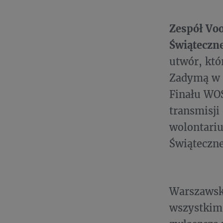
Zespół Voo
Świąteczn
utwór, któ
Zadymą w Ś
Finału WOŚ
transmisji
wolontariu
Świąteczn
Warszawsk
wszystkim