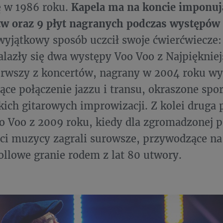
ę w 1986 roku.
Kapela ma na koncie imponuj
w oraz 9 płyt nagranych podczas występów
yjątkowy sposób uczcił swoje ćwierćwiecze
alazły się dwa występy Voo Voo z Najpięknie
erwszy z koncertów, nagrany w 2004 roku wy
ące połączenie jazzu i transu, okraszone spor
ich gitarowych improwizacji. Z kolei druga 
o Voo z 2009 roku, kiedy dla zgromadzonej 
ci muzycy zagrali surowsze, przywodzące na
ollowe granie rodem z lat 80 utwory.