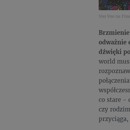
Voo Voo na Fin
Brzmienie 
odważnie 
dźwięki po
world musi
rozpoznaw
połączenia
współczesn
co stare -
czy rodzim
przyciąga,