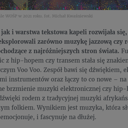
ale WOŚP w 2021 roku. fot. Michał Kwaśniewski
jak i warstwa tekstowa kapeli rozwijała się
eksplorowali zarówno muzykę jazzową czy ro
chodzące z najróżniejszych stron świata.
Fu
c z hip-hopem czy transem stała się znakie
czym Voo Voo. Zespół bawi się dźwiękiem, e
mi instrumentów oraz łączy to co nowe – na
e brzmienie muzyki elektronicznej czy hip
 dźwięki rodem z tradycyjnej muzyki afrykańsk
ym folkiem. Wynikiem jest muzyka, która s
 emocjonuje, i fascynuje na dłużej.