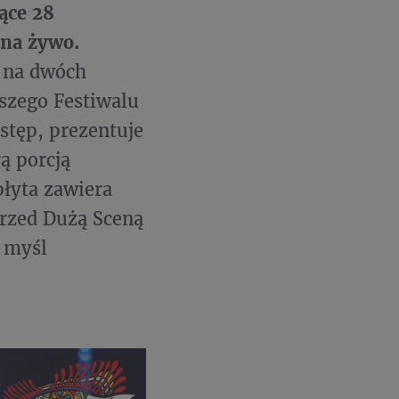
ące 28
 na żywo.
: na dwóch
jszego Festiwalu
stęp, prezentuje
ą porcją
płyta zawiera
przed Dużą Sceną
 myśl