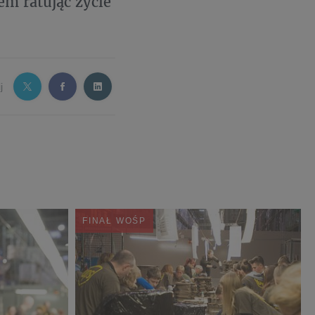
em ratując życie
j
FINAŁ WOŚP