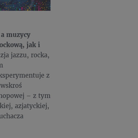
, a muzycy
ckową, jak i
zja jazzu, rocka,
m
ksperymentuje z
 wskroś
-hopowej – z tym
iej, azjatyckiej,
łuchacza