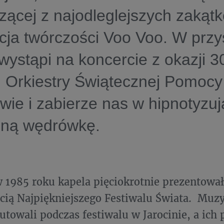
ącej z najodleglejszych zakąt
cja twórczości Voo Voo. W przy
wystąpi na koncercie z okazji 30
j Orkiestry Świątecznej Pomocy
ie i zabierze nas w hipnotyzu
zną wędrówkę.
 1985 roku kapela pięciokrotnie prezentował
cią Najpiękniejszego Festiwalu Świata. Muz
utowali podczas festiwalu w Jarocinie, a ich 