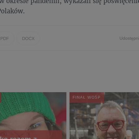
w okresie pandemii, wykazali się poświęceni
Polaków.
Udostępni
PDF
DOCX
FINAŁ WOŚP