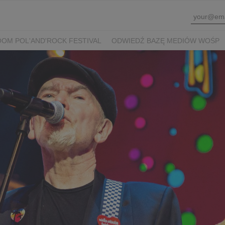
OM POL'AND'ROCK FESTIVAL
ODWIEDŹ BAZĘ MEDIÓW WOŚP