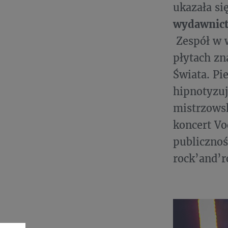
ukazała si
wydawnict
Zespół w w
płytach zn
Świata. Pi
hipnotyzuj
mistrzowsk
koncert Vo
publicznoś
rock’and’r