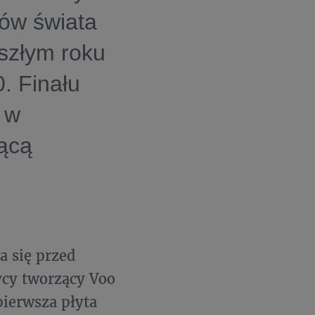
ków świata
szłym roku
. Finału
 w
jącą
a się przed
ycy tworzący Voo
pierwsza płyta