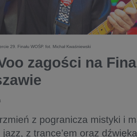
rcie 29. Finału WOŚP. fot. Michał Kwaśniewski
Voo zagości na Fin
szawie
1
rzmień z pogranicza mistyki i ma
 jazz, z trance’em oraz dźwięk