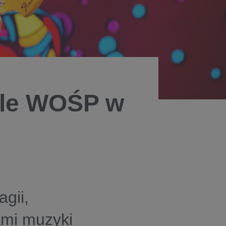
ale WOŚP w
gii,
ami muzyki