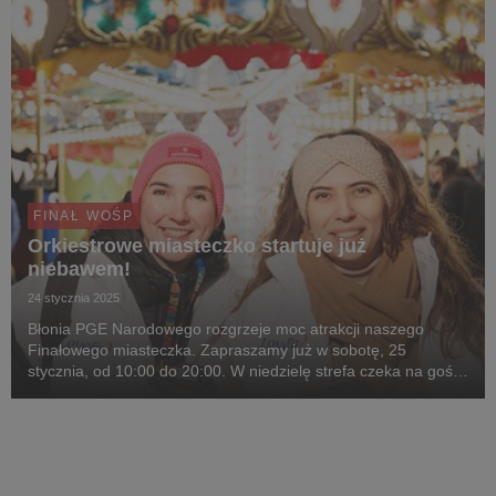
FINAŁ WOŚP
Orkiestrowe miasteczko startuje już
niebawem!
24 stycznia 2025
Błonia PGE Narodowego rozgrzeje moc atrakcji naszego
Finałowego miasteczka. Zapraszamy już w sobotę, 25
stycznia, od 10:00 do 20:00. W niedzielę strefa czeka na gości
między 10:00 a 22:00.