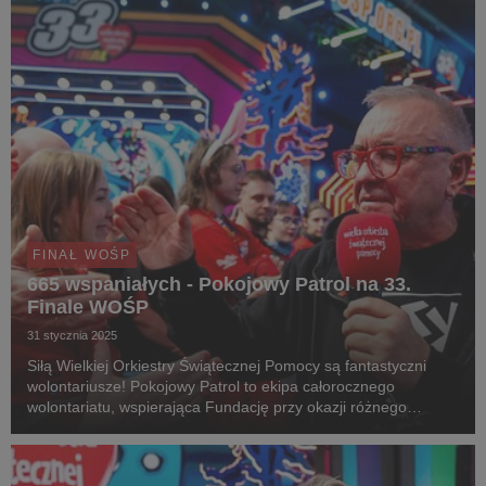
FINAŁ WOŚP
665 wspaniałych - Pokojowy Patrol na 33.
Finale WOŚP
31 stycznia 2025
Siłą Wielkiej Orkiestry Świątecznej Pomocy są fantastyczni
wolontariusze! Pokojowy Patrol to ekipa całorocznego
wolontariatu, wspierająca Fundację przy okazji różnego
rodzaju wydarzeń. W działania podczas 33. Finału WOŚP w
Warszawie włączyło się aż 665 członków Pokojoweg...