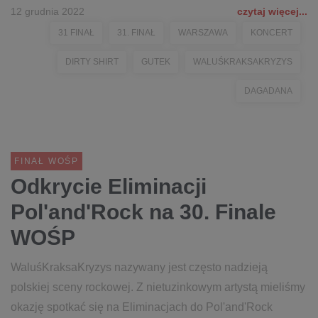
12 grudnia 2022
czytaj więcej...
31 FINAŁ
31. FINAŁ
WARSZAWA
KONCERT
DIRTY SHIRT
GUTEK
WALUŚKRAKSAKRYZYS
DAGADANA
FINAŁ WOŚP
Odkrycie Eliminacji
Pol'and'Rock na 30. Finale
WOŚP
WaluśKraksaKryzys nazywany jest często nadzieją
polskiej sceny rockowej. Z nietuzinkowym artystą mieliśmy
okazję spotkać się na Eliminacjach do Pol'and'Rock