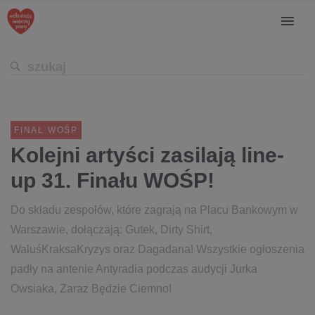
FINAŁ WOŚP
Kolejni artyści zasilają line-
up 31. Finału WOŚP!
Do składu zespołów, które zagrają na Placu Bankowym w
Warszawie, dołączają: Gutek, Dirty Shirt,
WaluśKraksaKryzys oraz Dagadana! Wszystkie ogłoszenia
padły na antenie Antyradia podczas audycji Jurka
Owsiaka, Zaraz Będzie Ciemno!