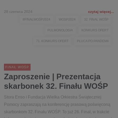
28 czerwca 2024
czytaj więcej...
#FINAŁWOŚP2024
WOSP2024
32. FINAŁ WOŚP
PULMONOLOGIA
KONKURS OFERT
71. KONKURS OFERT
PŁUCA PO PANDEMII
FINAŁ WOŚP
Zaproszenie | Prezentacja
skarbonek 32. Finału WOŚP
Stora Enso i Fundacja Wielka Orkiestra Świątecznej
Pomocy zapraszają na konferencję prasową poświęconą
skarbonkom 32. Finału WOŚP. To już 26. Finał, w trakcie