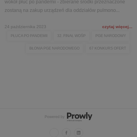
wokół płuc po pandemii - zbierane środki przeznaczone
zostaną na zakup urządzeń dla oddziałów pulmono...
24 października 2023
czytaj więcej...
PŁUCA PO PANDEMII
32. FINAŁ WOŚP
PGE NARODOWY
BŁONIA PGE NARODOWEGO
67 KONKURS OFERT
Powered by