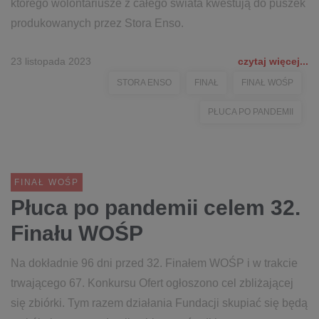
którego wolontariusze z całego świata kwestują do puszek
produkowanych przez Stora Enso.
23 listopada 2023
czytaj więcej...
STORA ENSO
FINAŁ
FINAŁ WOŚP
PŁUCA PO PANDEMII
FINAŁ WOŚP
Płuca po pandemii celem 32.
Finału WOŚP
Na dokładnie 96 dni przed 32. Finałem WOŚP i w trakcie
trwającego 67. Konkursu Ofert ogłoszono cel zbliżającej
się zbiórki. Tym razem działania Fundacji skupiać się będą