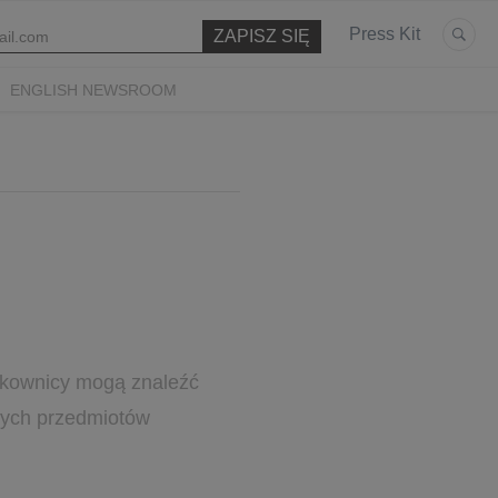
Press Kit
ENGLISH NEWSROOM
ytkownicy mogą znaleźć
anych przedmiotów