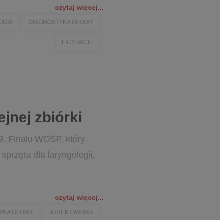
czytaj więcej...
OGIA
DIAGNOSTYKA GŁOWY
LICYTACJE
jnej zbiórki
9. Finału WOŚP, który
przętu dla laryngologii,
czytaj więcej...
YKA GŁOWY
JUREK OWSIAK