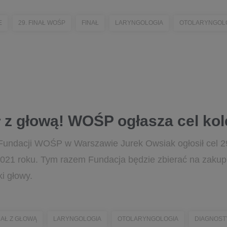
E
29. FINAŁ WOŚP
FINAŁ
LARYNGOLOGIA
OTOLARYNGOL
ł z głową! WOŚP ogłasza cel kole
 Fundacji WOŚP w Warszawie Jurek Owsiak ogłosił cel 2
2021 roku. Tym razem Fundacja będzie zbierać na zakup s
ki głowy.
NAŁ Z GŁOWĄ
LARYNGOLOGIA
OTOLARYNGOLOGIA
DIAGNOST