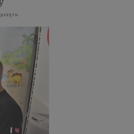
y
sprzętu