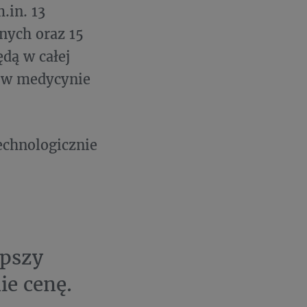
.in. 13
ych oraz 15
dą w całej
i w medycynie
chnologicznie
epszy
ie cenę.