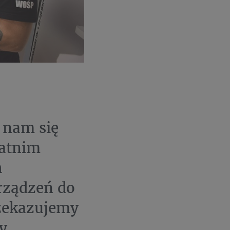
 nam się
tatnim
h
rządzeń do
rzekazujemy
y