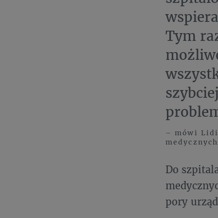
wspiera
Tym raz
możliwo
wszystk
szybcie
proble
– mówi Lidi
medycznyc
Do szpital
medycznyc
pory urząd