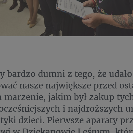
y bardzo dumni z tego, że udało
ować nasze największe przed os
 marzenie, jakim był zakup tyc
cześniejszych i najdroższych u
tyki dzieci. Pierwsze aparaty p
owi w Dziekanowie Leśnym, któr