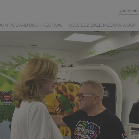
OM POL'AND'ROCK FESTIVAL
ODWIEDŹ BAZĘ MEDIÓW WOŚP