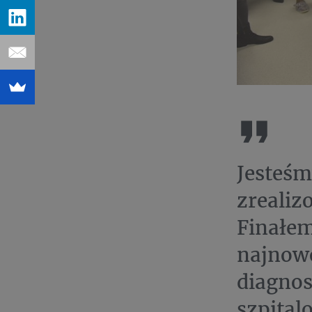
Jesteśm
zrealiz
Finałem
najnowo
diagnos
szpital