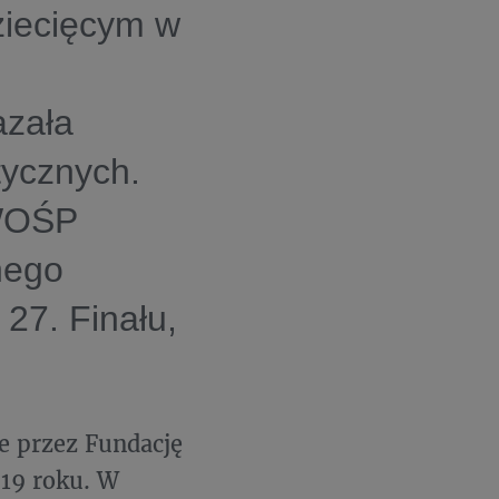
ziecięcym w
azała
ycznych.
 WOŚP
nego
27. Finału,
e przez Fundację
019 roku. W