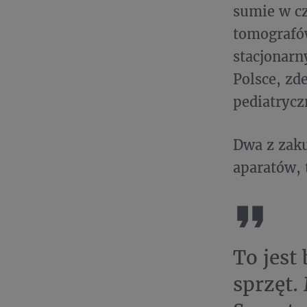
sumie w cz
tomografó
stacjonarn
Polsce, zd
pediatrycz
Dwa z zak
aparatów, 
To jest
sprzęt.