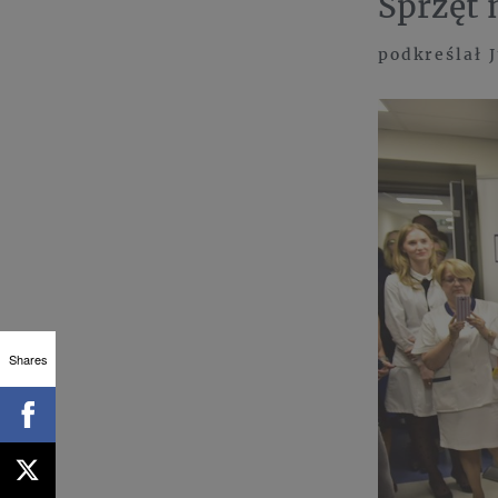
Sprzęt 
podkreślał 
Shares