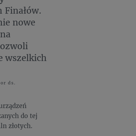
h Finałów.
nie nowe
 na
pozwoli
e wszelkich
or ds.
 urządzeń
anych do tej
ln złotych.