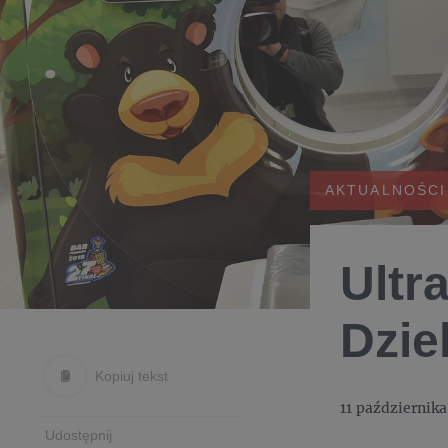
AKTUALNOŚCI
Ultr
Dzie
Kopiuj tekst
11 października
Udostępnij