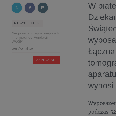
W piąte
Dzieka
NEWSLETTER
Świąte
Nie przegap najważniejszych
informacji od Fundacji
wyposa
WOŚP!
Łączna
tomogr
aparatu
wynosi 
Wyposażen
podczas 52