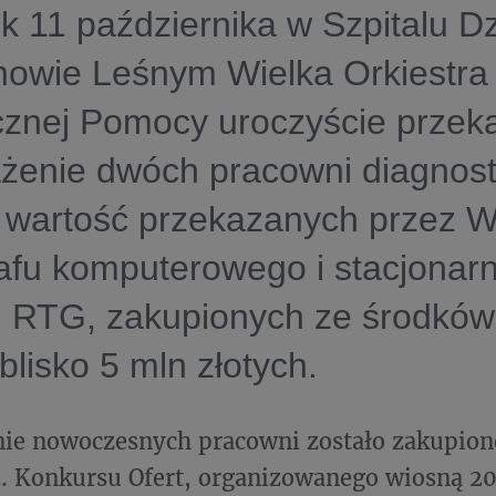
k 11 października w Szpitalu D
nowie Leśnym Wielka Orkiestra
cznej Pomocy uroczyście przek
żenie dwóch pracowni diagnost
 wartość przekazanych przez
afu komputerowego i stacjonar
 RTG, zakupionych ze środków 
blisko 5 mln złotych.
ie nowoczesnych pracowni zostało zakupion
. Konkursu Ofert, organizowanego wiosną 2