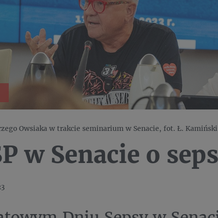
I
rzego Owsiaka w trakcie seminarium w Senacie, fot. Ł. Kamiński
 w Senacie o seps
23
atowym Dniu Sepsy w Senac