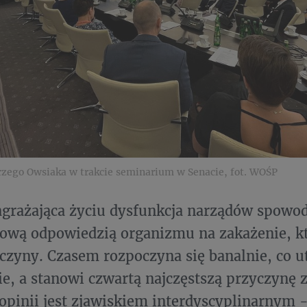
rzego Owsiaka w trakcie seminarium w Senacie, fot. WOŚP
agrażająca życiu dysfunkcja narządów spow
łową odpowiedzią organizmu na zakażenie, k
czyny. Czasem rozpoczyna się banalnie, co ut
e, a stanowi czwartą najczęstszą przyczynę
opinii jest zjawiskiem interdyscyplinarnym 