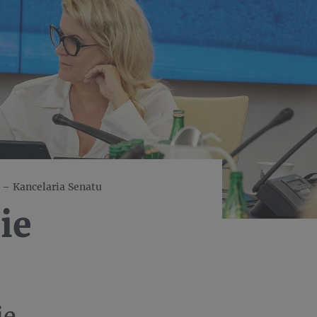
 – Kancelaria Senatu
ie
ie