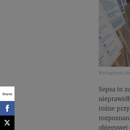
Wystąpienie Je
Sepsa to z
Shares
nieprawid
rożne przy
rozpoznani
obiegowej 