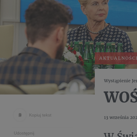
AKTUALNOŚC
Wystąpienie Je
WOŚP
Kopiuj tekst
13 września 20
W Świ
Udostępnij