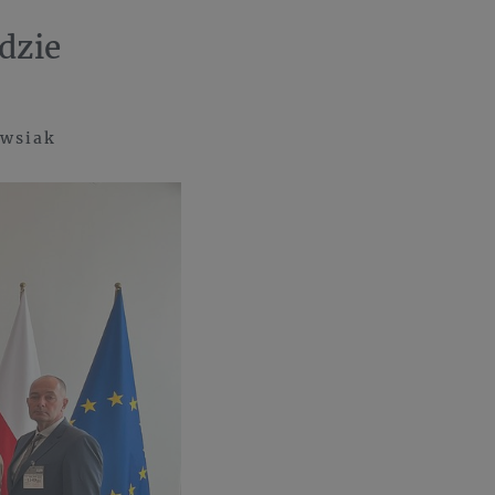
ędzie
Owsiak