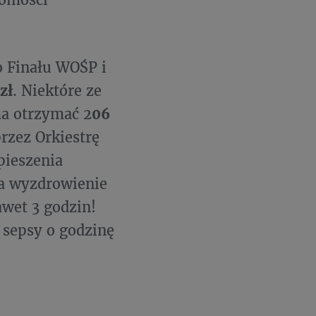
o Finału WOŚP i
zł
. Niektóre ze
ma otrzymać 2
06
rzez Orkiestrę
pieszenia
na wyzdrowienie
awet 3 godzin!
 sepsy o godzinę