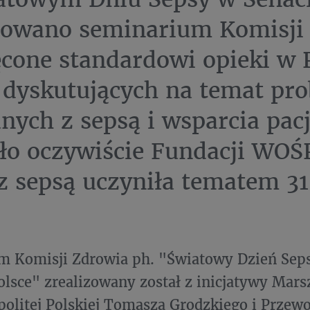
zowano seminarium Komisji
cone standardowi opieki w P
dyskutujących na temat pr
nych z sepsą i wsparcia pac
ło oczywiście Fundacji WOŚP
z sepsą uczyniła tematem 31
m Komisji Zdrowia ph. "Światowy Dzień Seps
olsce" zrealizowany został z inicjatywy Mars
olitej Polskiej Tomasza Grodzkiego i Przewo