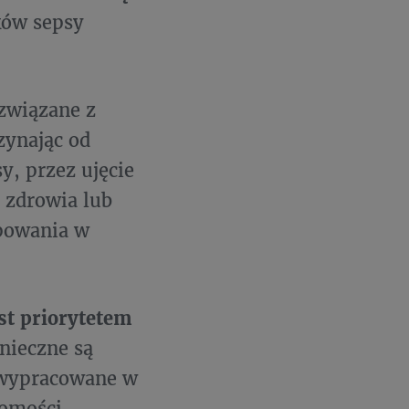
ków sepsy
związane z
zynając od
y, przez ujęcie
 zdrowia lub
ępowania w
est priorytetem
ieczne są
 wypracowane w
domości