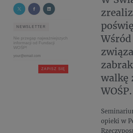
zreali
poświę
NEWSLETTER
Wśród 
Nie przegap najważniejszych
informacji od Fundacji
WOŚP!
związa
zabrak
walkę 
WOŚP.
Seminariu
opieki w P
Rzeczyposp