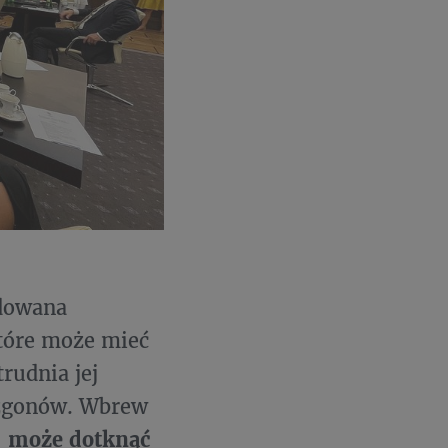
odowana
tóre może mieć
rudnia jej
 zgonów. Wbrew
-
może dotknąć