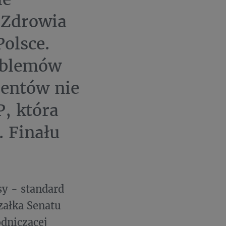
 Zdrowia
olsce.
oblemów
jentów nie
, która
. Finału
y - standard
załka Senatu
dniczącej