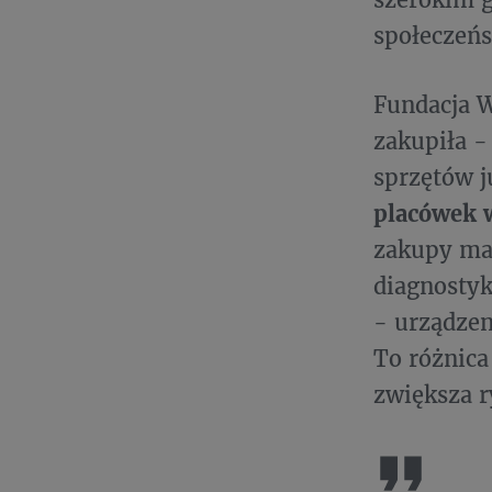
społeczeńs
Fundacja W
zakupiła -
sprzętów j
placówek 
zakupy maj
diagnostyk
- urządzen
To różnica
zwiększa 