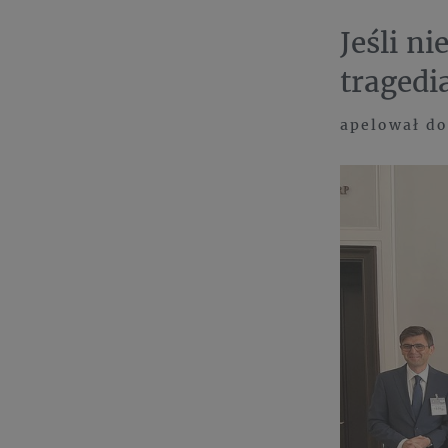
Jeśli n
tragedi
apelował do