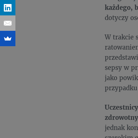
każdego, 
dotyczy os
W trakcie 
ratowaniem
przedstawi
sepsy w pr
jako powik
przypadku 
Uczestnicy
zdrowotny
jednak ko
szerokim g