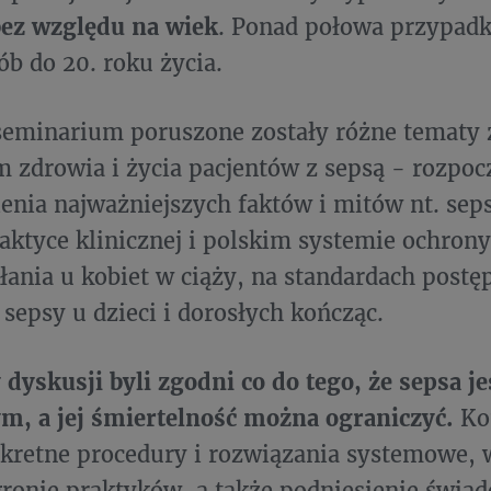
bez względu na wiek
. Ponad połowa przypad
ób do 20. roku życia.
seminarium poruszone zostały różne tematy 
 zdrowia i życia pacjentów z sepsą - rozpoc
enia najważniejszych faktów i mitów nt. seps
aktyce klinicznej i polskim systemie ochrony
łania u kobiet w ciąży, na standardach post
sepsy u dzieci i dorosłych kończąc.
 dyskusji byli zgodni co do tego, że sepsa j
m, a jej śmiertelność można ograniczyć.
Kon
nkretne procedury i rozwiązania systemowe,
ronie praktyków, a także podniesienie świa