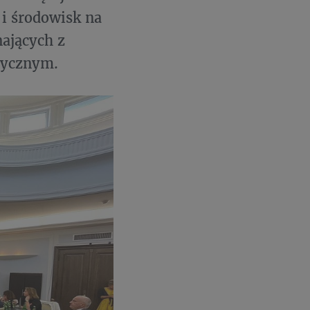
 i środowisk na
nających z
dycznym.