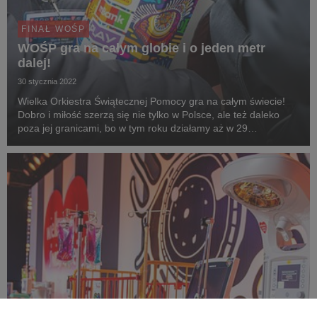
FINAŁ WOŚP
WOŚP gra na całym globie i o jeden metr
dalej!
30 stycznia 2022
Wielka Orkiestra Świątecznej Pomocy gra na całym świecie!
Dobro i miłość szerzą się nie tylko w Polsce, ale też daleko
poza jej granicami, bo w tym roku działamy aż w 29
krajach!Razem z WOŚP grają w tym roku 1633 sztaby, z czego
90 to sztaby zagraniczne.