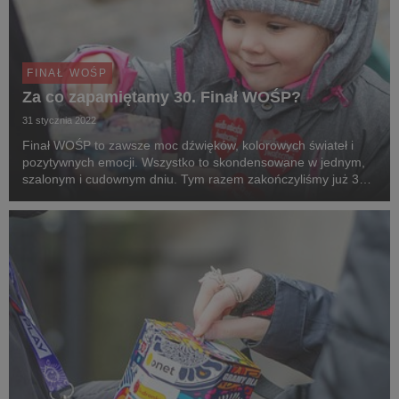
FINAŁ WOŚP
Za co zapamiętamy 30. Finał WOŚP?
31 stycznia 2022
Finał WOŚP to zawsze moc dźwięków, kolorowych świateł i
pozytywnych emocji. Wszystko to skondensowane w jednym,
szalonym i cudownym dniu. Tym razem zakończyliśmy już 30.,
jubileuszowy Finał. Był to czas wspomnień i refleksji nad tym,
co udało się przez te wszystkie lata ...