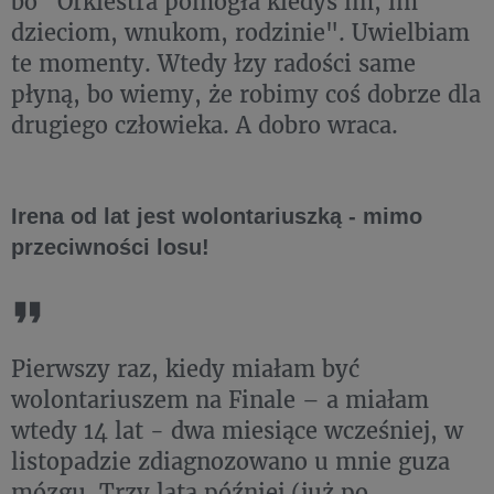
bo "Orkiestra pomogła kiedyś im, im
dzieciom, wnukom, rodzinie". Uwielbiam
te momenty. Wtedy łzy radości same
płyną, bo wiemy, że robimy coś dobrze dla
drugiego człowieka. A dobro wraca.
Irena od lat jest wolontariuszką - mimo
przeciwności losu!
Pierwszy raz, kiedy miałam być
wolontariuszem na Finale – a miałam
wtedy 14 lat - dwa miesiące wcześniej, w
listopadzie zdiagnozowano u mnie guza
mózgu. Trzy lata później (już po