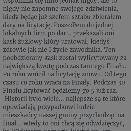
wspomina się milo jednak nigdy, ale to
nigdy nie zapomnę swojego zdziwienia,
kiedy będąc już szefem sztabu zbierałem
dary na licytację. Poszedłem do jednej
lokalnych firm po dar... przekazali oni
kask żużlowy który uratował, kiedyś
zdrowie jak nie I życie zawodnika. Ten
poobdzierany kask został wylicytowany za
największą kwotę podczas tamtego Finału.
Po roku wrócił na licytację znowu. Od tego
czasu co roku wraca na Finały. Podczas 30
Finału licytować będziemy go 5 już raz.
Historii było wiele... najlepsze są te które
opowiadają przypadkowi ludzie
mieszkańcy naszej gminy przychodząc na
finał... wtedy to oni chcą się odwdzięczyć,