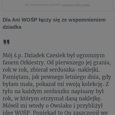
Aby wyświetlić treść poprawnie
zaakceptuj pliki cookies.
Dla Ani WOŚP łączy się ze wspomnieniem
dziadka
Mój ś.p. Dziadek Czesiek był ogromnym
fanem Orkiestry. Od pierwszego jej grania,
rok w rok, zbierał serduszka-naklejki.
Pamiętam, jak pewnego letniego dnia, gdy
byłam mała, pokazał mi swoją kolekcję. Z
tyłu na każdym serduszku napisany był
rok, w którym otrzymał daną naklejkę.
Mówił mi wtedy o Owsiaku i przybliżył
ideę WOŚP. Poniekąd to On zaszczepił we