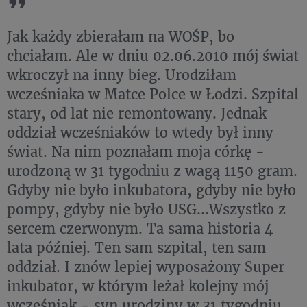
Jak każdy zbierałam na WOŚP, bo
chciałam. Ale w dniu 02.06.2010 mój świat
wkroczył na inny bieg. Urodziłam
wcześniaka w Matce Polce w Łodzi. Szpital
stary, od lat nie remontowany. Jednak
oddział wcześniaków to wtedy był inny
świat. Na nim poznałam moja córkę -
urodzoną w 31 tygodniu z wagą 1150 gram.
Gdyby nie było inkubatora, gdyby nie było
pompy, gdyby nie było USG...Wszystko z
sercem czerwonym. Ta sama historia 4
lata później. Ten sam szpital, ten sam
oddział. I znów lepiej wyposażony Super
inkubator, w którym leżał kolejny mój
wcześniak - syn urodziny w 31 tygodniu,