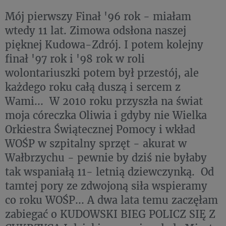
Mój pierwszy Finał '96 rok - miałam
wtedy 11 lat. Zimowa odsłona naszej
pięknej Kudowa-Zdrój. I potem kolejny
finał '97 rok i '98 rok w roli
wolontariuszki potem był przestój, ale
każdego roku całą duszą i sercem z
Wami... W 2010 roku przyszła na świat
moja córeczka Oliwia i gdyby nie Wielka
Orkiestra Świątecznej Pomocy i wkład
WOŚP w szpitalny sprzęt - akurat w
Wałbrzychu - pewnie by dziś nie byłaby
tak wspaniałą 11- letnią dziewczynką. Od
tamtej pory ze zdwojoną siła wspieramy
co roku WOŚP... A dwa lata temu zaczęłam
zabiegać o KUDOWSKI BIEG POLICZ SIĘ Z