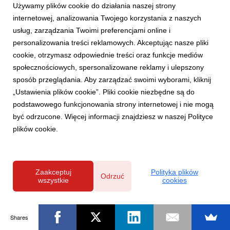
Używamy plików cookie do działania naszej strony
internetowej, analizowania Twojego korzystania z naszych
FINAŁ WOŚP
usług, zarządzania Twoimi preferencjami online i
Pierwsze dary medyczne 30. Finału WOŚP
personalizowania treści reklamowych. Akceptując nasze pliki
30 stycznia 2022
cookie, otrzymasz odpowiednie treści oraz funkcje mediów
Tegoroczni Darczyńcy ofiarowali już 325 urządzeń
społecznościowych, spersonalizowane reklamy i ulepszony
medycznych o łącznej wartości 1 538 581,84 zł. To one jako
sposób przeglądania. Aby zarządzać swoimi wyborami, kliknij
pierwsze zostaną przekazane do szpitali i placówek
„Ustawienia plików cookie”. Pliki cookie niezbędne są do
medycznych po zakończeniu 30. Finału Wielkiej Orkiestry
Świątecznej Pomocy.
podstawowego funkcjonowania strony internetowej i nie mogą
być odrzucone. Więcej informacji znajdziesz w naszej Polityce
plików cookie.
Zaakceptuj
Polityka plików
Odrzuć
wszystkie
cookies
Shares