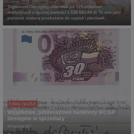
Tegoroczni Darczyńcy ofiarowali już 325 urządzeń
medycznych o łącznej wartości 1 538 581,84 zł. To one jako
pierwsze zostaną przekazane do szpitali i placówek
medycznych po zakończeniu 30. Finału Wielkiej Orkiestry
Świątecznej Pomocy.
FINAŁ WOŚP
Wyjątkowe, jubileuszowe banknoty WOŚP
dostępne w sprzedaży
29 stycznia 2022