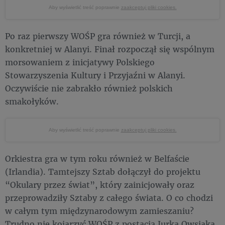
Aby wyświetlić treść poprawnie
zaakceptuj pliki cookies.
Po raz pierwszy WOŚP gra również w Turcji, a
konkretniej w Alanyi. Finał rozpoczął się wspólnym
morsowaniem z inicjatywy Polskiego
Stowarzyszenia Kultury i Przyjaźni w Alanyi.
Oczywiście nie zabrakło również polskich
smakołyków.
Aby wyświetlić treść poprawnie
zaakceptuj pliki cookies.
Orkiestra gra w tym roku również w Belfaście
(Irlandia). Tamtejszy Sztab dołączył do projektu
“Okulary przez świat”, który zainicjowały oraz
przeprowadziły Sztaby z całego świata. O co chodzi
w całym tym międzynarodowym zamieszaniu?
Trudno nie kojarzyć WOŚP z postacią Jurka Owsiaka,