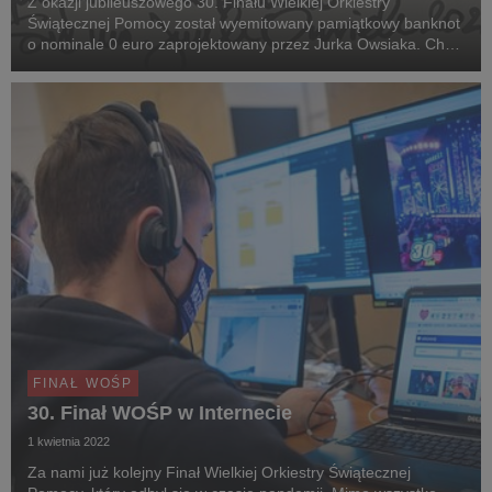
Z okazji jubileuszowego 30. Finału Wielkiej Orkiestry
Świątecznej Pomocy został wyemitowany pamiątkowy banknot
o nominale 0 euro zaprojektowany przez Jurka Owsiaka. Choć
druki pamiątkowe nie są prawnymi środkami płatniczymi i nie
można zapłacić nimi w sklepie, to prawdzi...
FINAŁ WOŚP
30. Finał WOŚP w Internecie
1 kwietnia 2022
Za nami już kolejny Finał Wielkiej Orkiestry Świątecznej