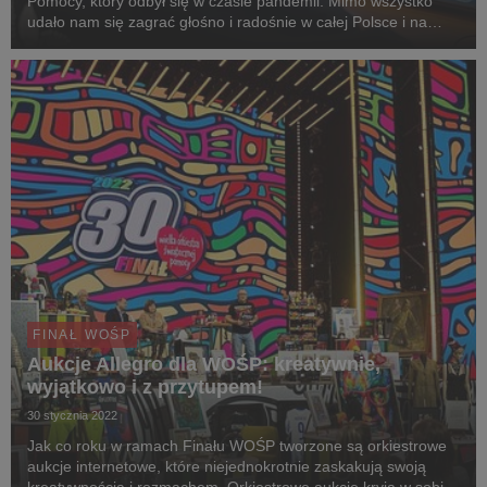
Pomocy, który odbył się w czasie pandemii. Mimo wszystko
udało nam się zagrać głośno i radośnie w całej Polsce i na
świecie jednocząc ludzi o dobrych sercach. Ogromną zasługę
ma w tym Internet, dzięki któremu mogli...
FINAŁ WOŚP
Aukcje Allegro dla WOŚP: kreatywnie,
wyjątkowo i z przytupem!
30 stycznia 2022
Jak co roku w ramach Finału WOŚP tworzone są orkiestrowe
aukcje internetowe, które niejednokrotnie zaskakują swoją