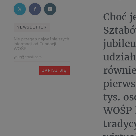
Choć j
Sztabó
NEWSLETTER
Nie przegap najważniejszych
jubile
informacji od Fundacji
WOŚP!
udział
równie
pierws
tys. o
WOŚP 
tradyc