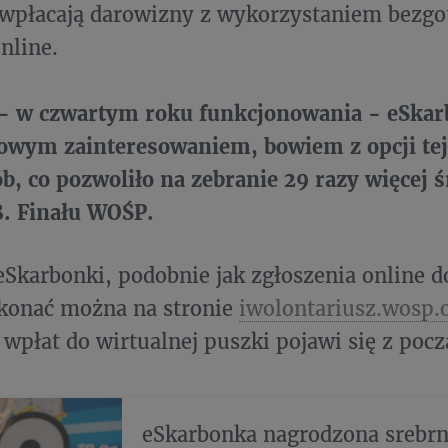
 wpłacają darowizny z wykorzystaniem bezg
nline.
- w czwartym roku funkcjonowania - eSkarb
owym zainteresowaniem, bowiem z opcji tej
ób, co pozwoliło na zebranie 29 razy więcej 
8. Finału WOŚP.
eSkarbonki, podobnie jak zgłoszenia online 
okonać można na stronie
iwolontariusz.wosp.o
wpłat do wirtualnej puszki pojawi się z poc
eSkarbonka nagrodzona srebrn