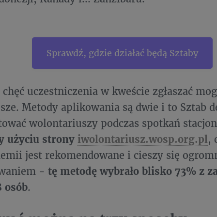
Sprawdź, gdzie działać będą Sztaby
 chęć uczestniczenia w kweście zgłaszać mo
sze. Metody aplikowania są dwie i to Sztab d
tować wolontariuszy podczas spotkań stacjon
y użyciu strony
iwolontariusz.wosp.org.pl
,
demii jest rekomendowane i cieszy się ogro
owaniem -
tę metodę wybrało blisko 73% z z
8 osób
.