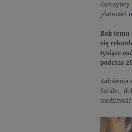
darczyńcy
płatności o
Rok temu 
się rekord
tysiące os
podczas 2
Założenia 
Sztabu, d
możliwość 