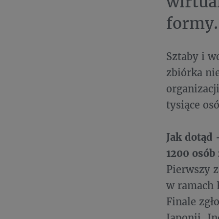
wirtua
formy
Sztaby i w
zbiórka ni
organizacj
tysiące osó
Jak dotąd 
1200 osób 
Pierwszy z
w ramach F
Finale zgło
Japonii, In