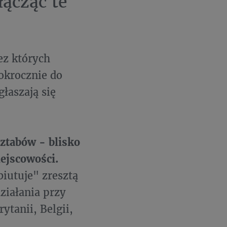
łącząc te
ez których
okrocznie do
głaszają się
Sztabów - blisko
iejscowości.
iutuje" zresztą
ziałania przy
ytanii, Belgii,