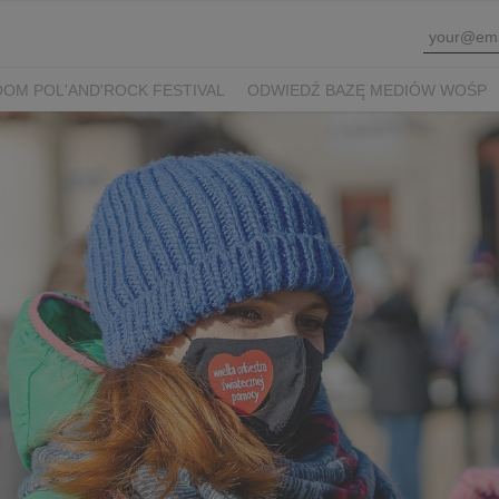
OM POL'AND'ROCK FESTIVAL
ODWIEDŹ BAZĘ MEDIÓW WOŚP