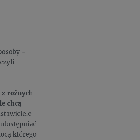
posoby -
czyli
 z rożnych
le chcą
stawiciele
udostępniać
ocą którego