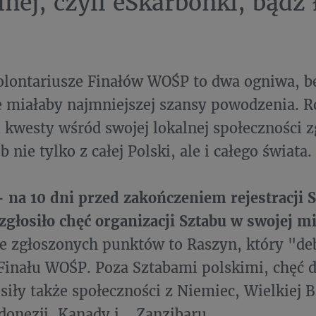
lnej, czyli eSkarbonki, bądź 
.
olontariusze Finałów WOŚP to dwa ogniwa, b
e miałaby najmniejszej szansy powodzenia. R
i kwesty wśród swojej lokalnej społeczności z
b nie tylko z całej Polski, ale i całego świata.
- na 10 dni przed zakończeniem rejestracji 
zgłosiło chęć organizacji Sztabu w swojej m
e zgłoszonych punktów to Raszyn, który "deb
inału WOŚP. Poza Sztabami polskimi, chęć d
siły także społeczności z Niemiec, Wielkiej Br
donezji, Kanady i... Zanzibaru.