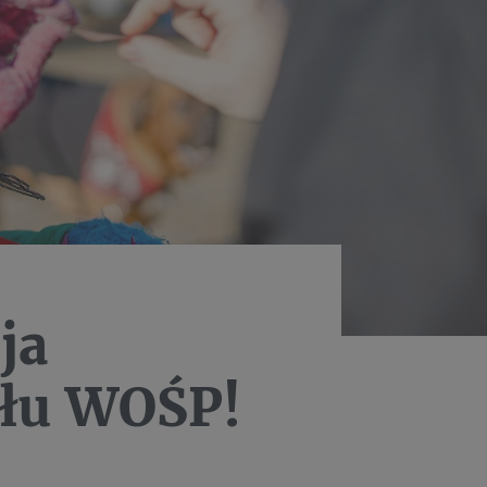
ja
ału WOŚP!