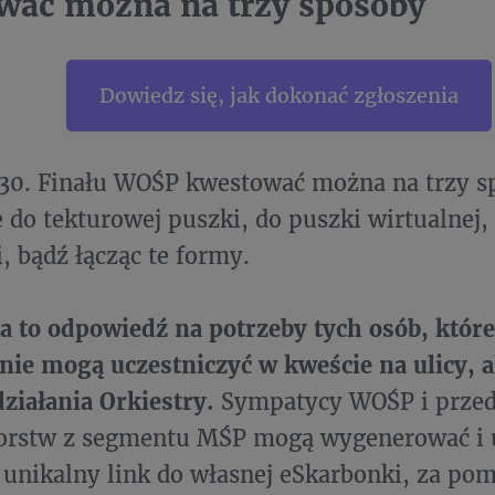
wać można na trzy sposoby
Dowiedz się, jak dokonać zgłoszenia
30. Finału WOŚP kwestować można na trzy s
e do tekturowej puszki, do puszki wirtualnej, 
, bądź łącząc te formy.
 to odpowiedź na potrzeby tych osób, które
ie mogą uczestniczyć w kweście na ulicy, a
ziałania Orkiestry.
Sympatycy WOŚP i przed
iorstw z segmentu MŚP mogą wygenerować i 
nikalny link do własnej eSkarbonki, za pom