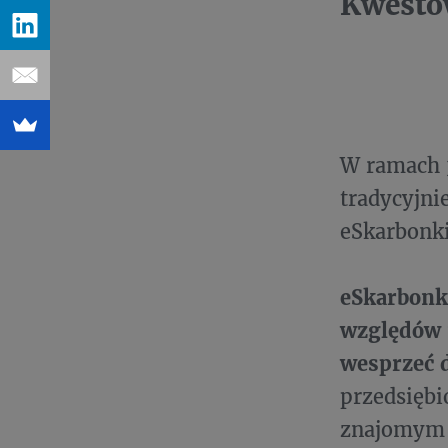
Kwesto
W ramach 
tradycyjni
eSkarbonki
eSkarbonka
względów n
wesprzeć d
przedsięb
znajomym u