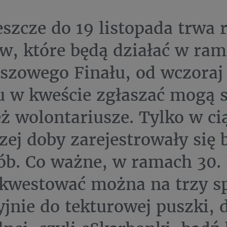
eszcze do 19 listopada trwa r
w, które będą działać w ra
uszowego Finału, od wczoraj
u w kweście zgłaszać mogą s
ż wolontariusze. Tylko w ci
zej doby zarejestrowały się b
sób. Co ważne, w ramach 30.
kwestować można na trzy s
yjnie do tekturowej puszki, 