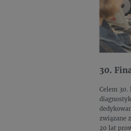
30. Fin
Celem 30. 
diagnostyk
dedykowana
związane 
20 lat pro