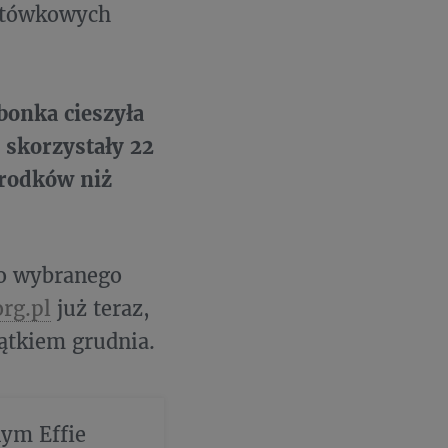
otówkowych
onka cieszyła
 skorzystały 22
środków niż
do wybranego
rg.pl
już teraz,
zątkiem grudnia.
ym Effie