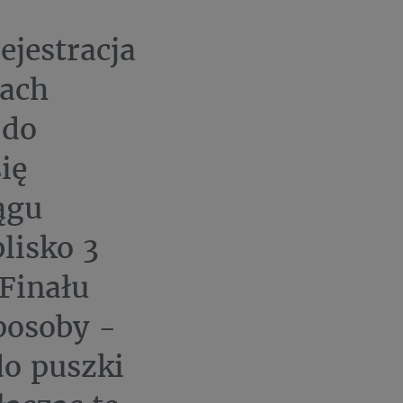
ejestracja
mach
 do
ię
ągu
lisko 3
 Finału
posoby -
do puszki