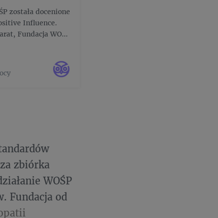
ŚP została docenione
sitive Influence.
arat, Fundacja WOŚP
d 22 000
ocy
standardów
sza zbiórka
 działanie WOŚP
. Fundacja od
opatii