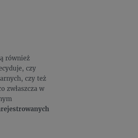
gą również
ecyduje, czy
arnych, czy też
 co zwłaszcza w
mnym
arejestrowanych