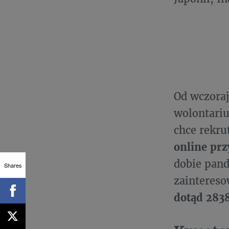
Od wczoraj
wolontariu
chce rekru
online prz
dobie pan
Shares
zainteres
dotąd 283