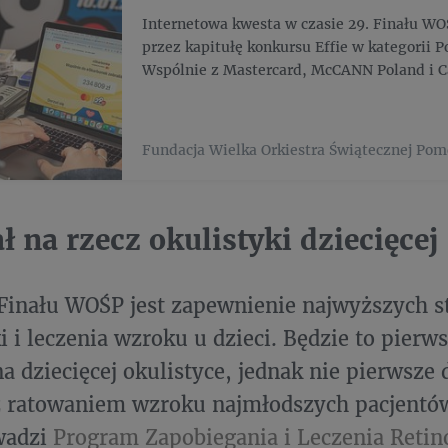
Internetowa kwesta w czasie 29. Finału WO
przez kapitułę konkursu Effie w kategorii Po
Wspólnie z Mastercard, McCANN Poland i C
rozwija projekt, z którego skorzystało pona
wolontariuszy w Polsce i na świ...
Fundacja Wielka Orkiestra Świątecznej Pom
ał na rzecz okulistyki dziecięcej
Finału WOŚP jest zapewnienie najwyższych 
i i leczenia wzroku u dzieci. Będzie to pierw
 dziecięcej okulistyce, jednak nie pierwsze
z ratowaniem wzroku najmłodszych pacjentów
wadzi
Program Zapobiegania i Leczenia Retin