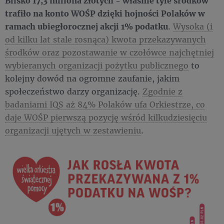
Blisko 17,3 miliona złotych - właśnie tyle środków
trafiło na konto WOŚP dzięki hojności Polaków w
ramach ubiegłorocznej akcji 1% podatku
.
Wysoka (i
od kilku lat stale rosnąca) kwota przekazywanych
środków oraz pozostawanie w czołówce najchętniej
wybieranych organizacji pożytku publicznego
to
kolejny dowód na ogromne zaufanie, jakim
społeczeństwo darzy organizację.
Zgodnie z
badaniami IQS aż 84% Polaków ufa Orkiestrze, co
daje WOŚP pierwszą pozycję wśród kilkudziesięciu
organizacji ujętych w zestawieniu
.