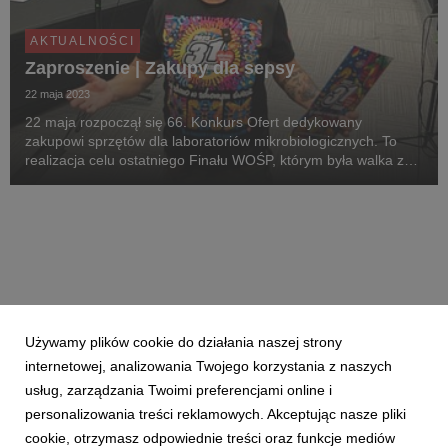
AKTUALNOŚCI
Zaproszenie | Zakupy dla sepsy
22 maja 2023
22 maja rozpoczął się 66. Konkurs Ofert dedykowany
zakupowi sprzętów dla laboratoriów mikrobiologicznych. To
realizacja celu ostatniego Finału WOŚP, którym była walka z
sepsą. Trzeciego dnia zakupów Fundacja WOŚP organizuje
konferencję prasową.
Używamy plików cookie do działania naszej strony
internetowej, analizowania Twojego korzystania z naszych
usług, zarządzania Twoimi preferencjami online i
personalizowania treści reklamowych. Akceptując nasze pliki
cookie, otrzymasz odpowiednie treści oraz funkcje mediów