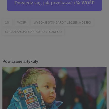
Dowiedz się, jak przekazać 1% WOŚP
1%
WOŚP
WYSOKIE STANDARDY LECZENIA DZIECI
ORGANIZACJA POŻYTKU PUBLICZNEGO
Powiązane artykuły