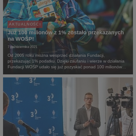
AKTUALNOŚCI
Już 100 milionów z 1% zostało przekazanych
na WOŚP!
7 października 2021
Od 2005 roku można wesprzeć działania Fundacji,
przekazując 1% podatku. Dzięki zaufaniu i wierze w działania
Fundacji WOŚP udało się już pozyskać ponad 100 milionów
PLN! Wynik roku 2021 to 17 683 374,50 PLN, czyli o 392
608,68 PLN więcej niż w rok wcześniej. To naprawdę ...