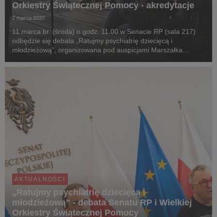
Orkiestry Świątecznej Pomocy - akredytacje
2 marca 2020
11 marca br. (środa) o godz. 11.00 w Senacie RP (sala 217)
odbędzie się debata „Ratujmy psychiatrię dziecięcą i
młodzieżową”, organizowana pod auspicjami Marszałka
Senatu RP prof. Tomasza Grodzkiego oraz Prezesa Zarządu
Fundacji Wielka Orkiestra Świątecznej Pomocy Jerzeg...
AKTUALNOŚCI
„Ratujmy psychiatrię dziecięcą i
młodzieżową” - debata Senatu RP i Wielkiej
Orkiestry Świątecznej Pomocy