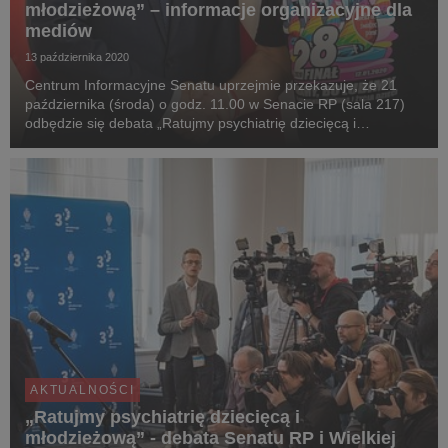
młodzieżową” – informacje organizacyjne dla
mediów
13 października 2020
Centrum Informacyjne Senatu uprzejmie przekazuje, że 21
października (środa) o godz. 11.00 w Senacie RP (sala 217)
odbędzie się debata „Ratujmy psychiatrię dziecięcą i
młodzieżową”, organizowana pod auspicjami Marszałka
Senatu RP prof. Tomasza Grodzkiego oraz Prezesa Zar...
AKTUALNOŚCI
„Ratujmy psychiatrię dziecięcą i
młodzieżową” - debata Senatu RP i Wielkiej