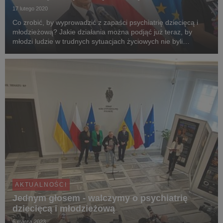
17 lutego 2020
Co zrobić, by wyprowadzić z zapaści psychiatrię dziecięcą i
młodzieżową? Jakie działania można podjąć już teraz, by
młodzi ludzie w trudnych sytuacjach życiowych nie byli
pozostawiani sami sobie? Czy można szybko uzdrowić
system? Odpowiedzi na te i inne pytania będą szuk...
AKTUALNOŚCI
Jednym głosem - walczymy o psychiatrię
dziecięcą i młodzieżową
6 marca 2023