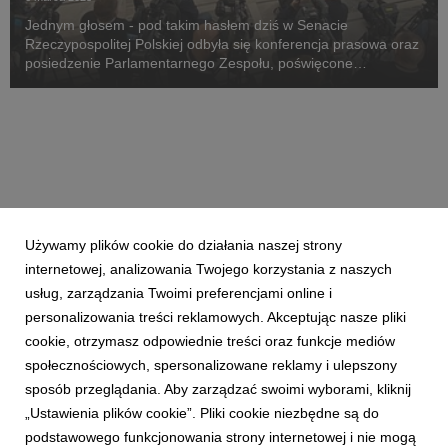
Jednym głosem - pod takim hasłem dziś w Senacie
Rzeczypospolitej Polskiej odbyła się konferencja prasowa oraz
posiedzenie Parlamentarnego Zespołu, poświęcone
wypracowaniu rozwiązań mających na celu poprawę stanu
zdrowia psychicznego dzieci i młodzieży. To już kolejna pró...
Używamy plików cookie do działania naszej strony
internetowej, analizowania Twojego korzystania z naszych
usług, zarządzania Twoimi preferencjami online i
personalizowania treści reklamowych. Akceptując nasze pliki
cookie, otrzymasz odpowiednie treści oraz funkcje mediów
społecznościowych, spersonalizowane reklamy i ulepszony
sposób przeglądania. Aby zarządzać swoimi wyborami, kliknij
„Ustawienia plików cookie”. Pliki cookie niezbędne są do
podstawowego funkcjonowania strony internetowej i nie mogą