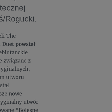
ątecznej
ś/Rogucki.
li The
.
Duet powstał
ebiutanckie
e związane z
ryginalnych,
rem utworu
stał
psze nowe
ryginalny utwór
łowane "Bolesne