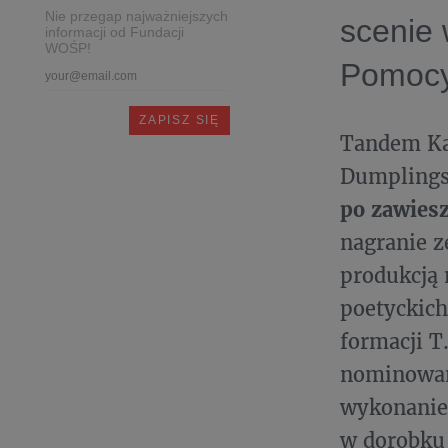
Nie przegap najważniejszych
scenie 
informacji od Fundacji
WOŚP!
Pomocy
Tandem Ka
Dumplings 
po zawies
nagranie z
produkcją 
poetyckich
formacji T
nominowan
wykonanie
w dorobku 