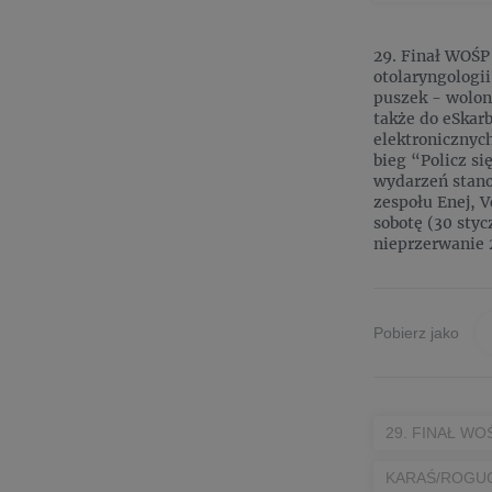
29. Finał WOŚP
otolaryngologii
puszek - wolont
także do eSkar
elektronicznych
bieg “Policz s
wydarzeń stano
zespołu Enej, V
sobotę (30 styc
nieprzerwanie 
Pobierz jako
29. FINAŁ WO
KARAŚ/ROGU