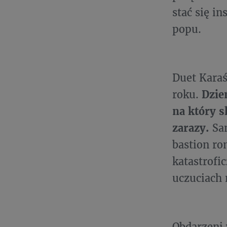
stać się i
popu.
Duet Karaś
roku.
Dzie
na który s
zarazy.
Sa
bastion r
katastrofi
uczuciach n
Obdarzeni 