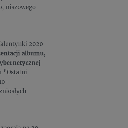
go, niszowego
Walentynki 2020
entacji albumu,
cybernetycznej
u "Ostatni
no-
zniosłych
zagrają na 29.