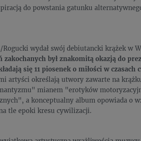
nspiracją do powstania gatunku alternatywne
/Rogucki wydał swój debiutancki krążek w 
ń zakochanych był znakomitą okazją do prez
kładają się 11 piosenek o miłości w czasach 
mi artyści określają utwory zawarte na krążk
omantyzmu" mianem "erotyków motoryzacyj
cznych", a konceptualny album opowiada o w
a tle epoki kresu cywilizacji.
wyjątkową artystyczną wrażliwością muzycy 