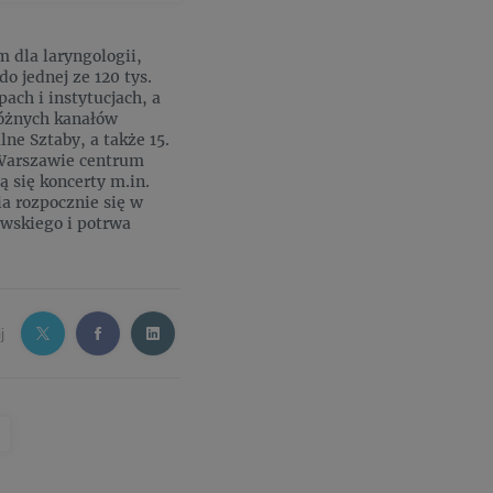
 dla laryngologii,
o jednej ze 120 tys.
ach i instytucjach, a
różnych kanałów
ne Sztaby, a także 15.
W Warszawie centrum
 się koncerty m.in.
ia rozpocznie się w
ewskiego i potrwa
j