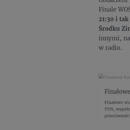
Finale WO
21:30 i ta
Środku Zi
innymi, na
w radio.
Finałowe
Finałowe stu
TVN, wypełn
przeciwnośc