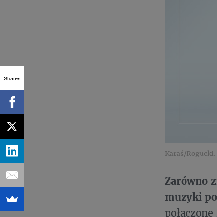
Shares
Karaś/Rogucki.
Zarówno zi
muzyki poc
połączone