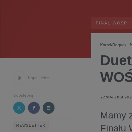
FINAŁ WOŚP
Karaś/Rogucki. f
Duet
WO
Kopiuj tekst
Udostępnij
22 stycznia 202
Mamy z
Finału 
NEWSLETTER