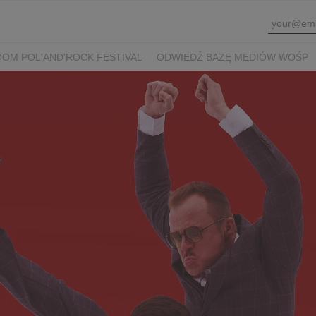
OM POL'AND'ROCK FESTIVAL
ODWIEDŹ BAZĘ MEDIÓW WOŚP