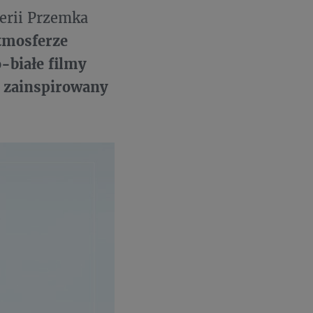
serii Przemka
tmosferze
-białe filmy
y zainspirowany