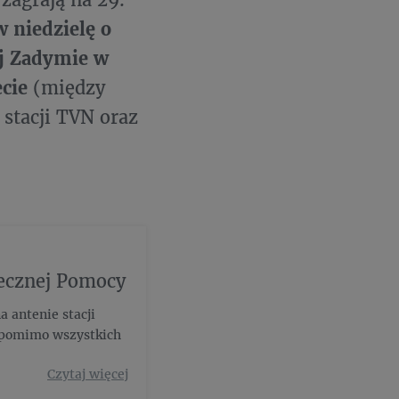
w niedzielę o
ej Zadymie w
ecie
(między
stacji TVN oraz
tecznej Pomocy
a antenie stacji
e pomimo wszystkich
Czytaj więcej