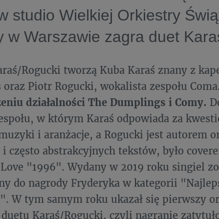
w studio Wielkiej Orkiestry Świ
 w Warszawie zagra duet Kara
raś/Rogucki tworzą Kuba Karaś znany z kape
oraz Piotr Rogucki, wokalista zespołu Coma
zeniu działalności The Dumplings i Comy.
D
espołu, w którym Karaś odpowiada za kwesti
muzyki i aranżacje, a Rogucki jest autorem o
 i często abstrakcyjnych tekstów, było cove
.Love "1996". Wydany w 2019 roku singiel zo
y do nagrody Fryderyka w kategorii "Najle
". W tym samym roku ukazał się pierwszy o
duetu Karaś/Rogucki, czyli nagranie zatytu