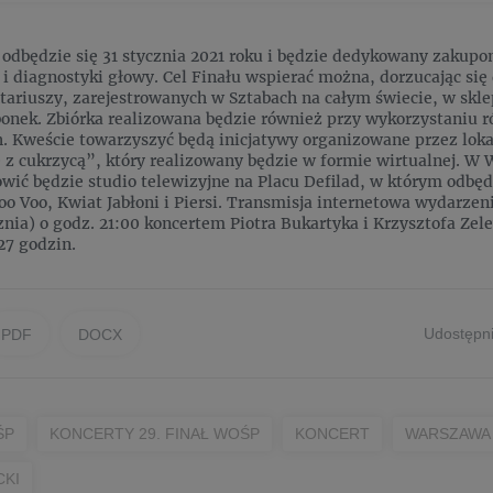
 odbędzie się 31 stycznia 2021 roku i będzie dedykowany zakupom
 i diagnostyki głowy. Cel Finału wspierać można, dorzucając się d
ariuszy, zarejestrowanych w Sztabach na całym świecie, w sklep
bonek. Zbiórka realizowana będzie również przy wykorzystaniu 
. Kweście towarzyszyć będą inicjatywy organizowane przez lokal
ię z cukrzycą”, który realizowany będzie w formie wirtualnej. 
wić będzie studio telewizyjne na Placu Defilad, w którym odbędą
oo Voo, Kwiat Jabłoni i Piersi. Transmisja internetowa wydarzen
znia) o godz. 21:00 koncertem Piotra Bukartyka i Krzysztofa Zel
27 godzin.
Udostępni
PDF
DOCX
ŚP
KONCERTY 29. FINAŁ WOŚP
KONCERT
WARSZAWA
CKI