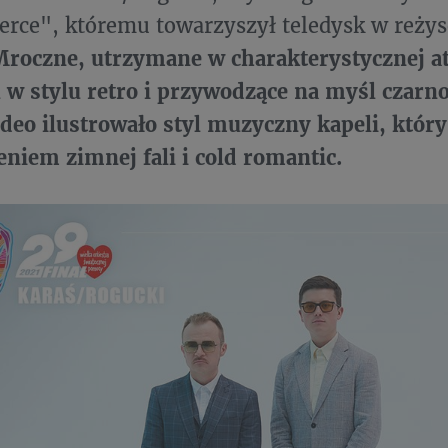
serce", któremu towarzyszył teledysk w reży
Mroczne, utrzymane w charakterystycznej a
w stylu retro i przywodzące na myśl czarno
deo ilustrowało styl muzyczny kapeli, któr
eniem zimnej fali i cold romantic.