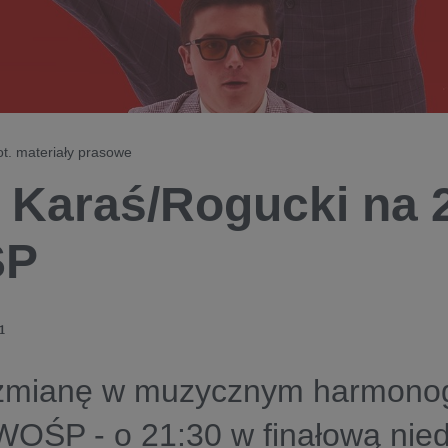
ot. materiały prasowe
 Karaś/Rogucki na 2
ŚP
1
mianę w muzycznym harmonog
WOŚP - o 21:30 w finałową nied