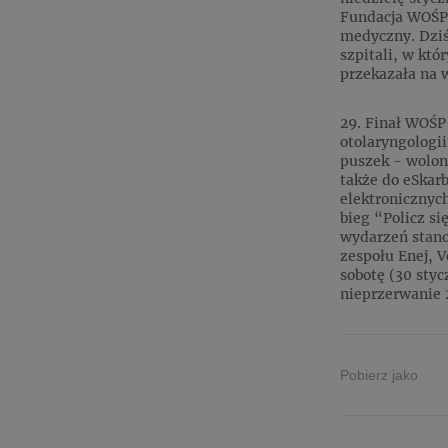
Fundacja WOŚP 
medyczny. Dziś
szpitali, w któ
przekazała na 
29. Finał WOŚP
otolaryngologii
puszek - wolont
także do eSkar
elektronicznych
bieg “Policz s
wydarzeń stano
zespołu Enej, V
sobotę (30 styc
nieprzerwanie 
Pobierz jako