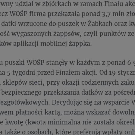
ywny udział w zbiórkach w ramach Finału akc
ecz WOŚP firma przekazała ponad 3,7 mln zło
ę datki wrzucone do puszek w Żabkach oraz k
ość wygaszonych żappsów, czyli punktów ze
ów aplikacji mobilnej żappka.
u puszki WOŚP stanęły w każdym z ponad 6 
a 5 tygodni przed Finałem akcji. Od 19 styczn
 sklepów sieci, przy okazji codziennych zak
 bezpiecznego przekazania datków za pośre
bezgotówkowych. Decydując się na wsparcie
twem płatności kartą, można wskazać dowoln
ie kwotę (kwota minimalna nie została określ
 także o osobach, które preferują wpłaty onl