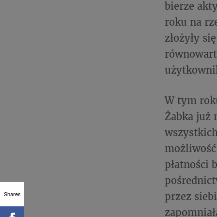
bierze akt
roku na rz
złożyły si
równowart
użytkownik
W tym rok
Żabka już n
wszystkich
możliwość
płatności 
pośrednic
Shares
przez sieb
zapomniała