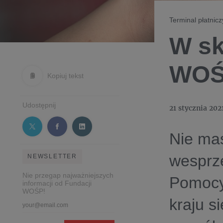
Terminal płatnic
W sk
WOŚP
Kopiuj tekst
Udostępnij
21 stycznia 202
Nie mas
wesprze
NEWSLETTER
Nie przegap najważniejszych
Pomocy?
informacji od Fundacji
WOŚP!
kraju s