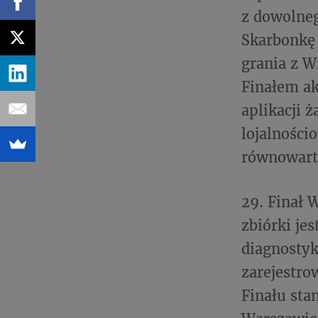
z dowolneg
Skarbonkę
grania z W
Finałem ak
aplikacji 
lojalności
równowarto
29. Finał 
zbiórki jes
diagnostyk
zarejestro
Finału sta