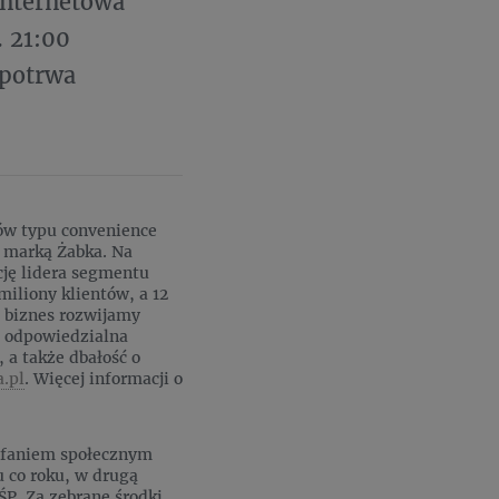
internetowa
. 21:00
 potrwa
epów typu convenience
 marką Żabka. Na
cję lidera segmentu
iliony klientów, a 12
z biznes rozwijamy
, odpowiedzialna
 a także dbałość o
.pl
. Więcej informacji o
aufaniem społecznym
u co roku, w drugą
ŚP. Za zebrane środki