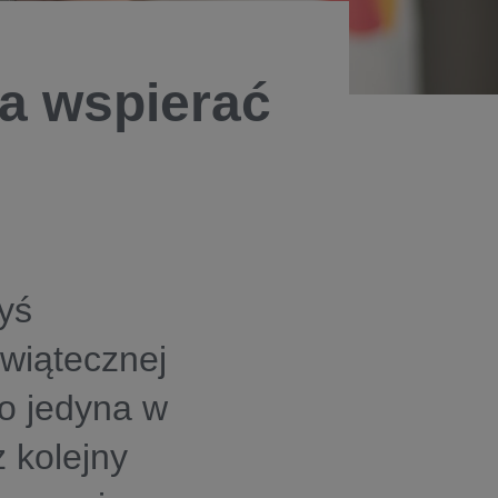
a wspierać
yś
Świątecznej
o jedyna w
ż kolejny