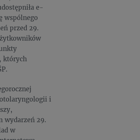
udostępniła e-
ę wspólnego
ień przed 29.
 użytkowników
punkty
, których
ŚP.
egorocznej
otolaryngologii i
szy,
m wydarzeń 29.
lad w