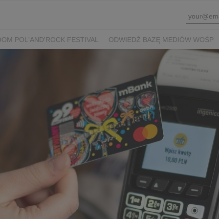
OM POL'AND'ROCK FESTIVAL
ODWIEDŹ BAZĘ MEDIÓW WOŚP