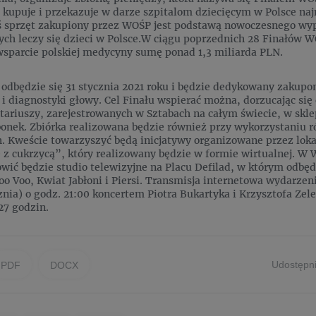
kupuje i przekazuje w darze szpitalom dziecięcym w Polsce naj
 sprzęt zakupiony przez WOŚP jest podstawą nowoczesnego wy
rych leczy się dzieci w Polsce.W ciągu poprzednich 28 Finałów W
wsparcie polskiej medycyny sumę ponad 1,3 miliarda PLN.
 odbędzie się 31 stycznia 2021 roku i będzie dedykowany zakupom
 i diagnostyki głowy. Cel Finału wspierać można, dorzucając się d
ariuszy, zarejestrowanych w Sztabach na całym świecie, w sklep
bonek. Zbiórka realizowana będzie również przy wykorzystaniu 
. Kweście towarzyszyć będą inicjatywy organizowane przez lokal
ię z cukrzycą”, który realizowany będzie w formie wirtualnej. 
wić będzie studio telewizyjne na Placu Defilad, w którym odbędą
oo Voo, Kwiat Jabłoni i Piersi. Transmisja internetowa wydarzen
znia) o godz. 21:00 koncertem Piotra Bukartyka i Krzysztofa Zel
27 godzin.
Udostępni
PDF
DOCX