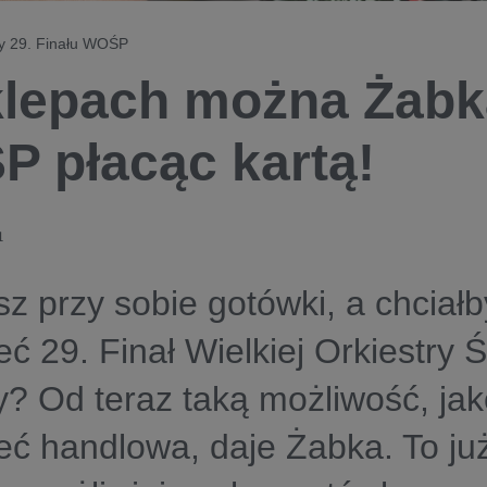
zy 29. Finału WOŚP
lepach można Żabk
 płacąc kartą!
1
z przy sobie gotówki, a chciałb
ć 29. Finał Wielkiej Orkiestry 
 Od teraz taką możliwość, jak
ieć handlowa, daje Żabka. To ju