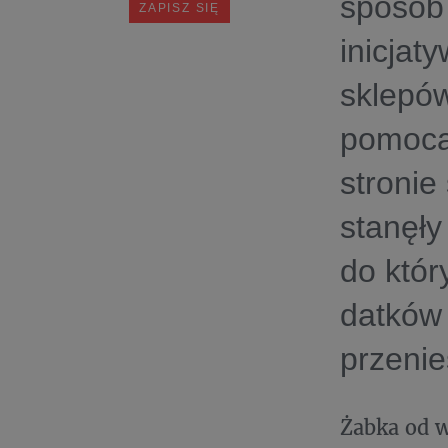
sposób
inicjat
sklepów
pomocą
stronie
stanęły
do któr
datków 
przenie
Żabka od w