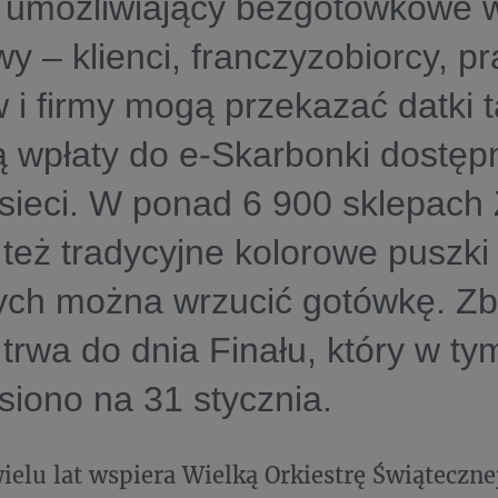
 umożliwiający bezgotówkowe 
ywy – klienci, franczyzobiorcy, p
 i firmy mogą przekazać datki 
 wpłaty do e-Skarbonki dostęp
 sieci. W ponad 6 900 sklepach
 też tradycyjne kolorowe puszki
ych można wrzucić gotówkę. Zb
trwa do dnia Finału, który w ty
siono na 31 stycznia.
ielu lat wspiera Wielką Orkiestrę Świąteczne