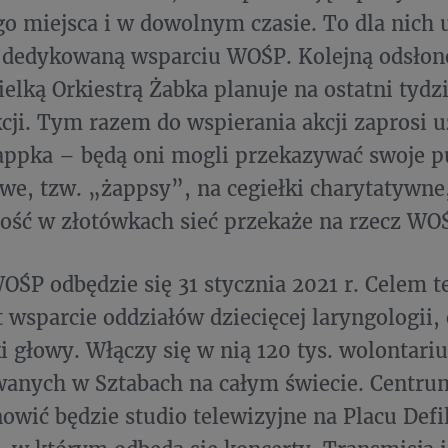
o miejsca i w dowolnym czasie. To dla nich 
 dedykowaną wsparciu WOŚP. Kolejną odsłon
ielką Orkiestrą Żabka planuje na ostatni tydz
cji. Tym razem do wspierania akcji zaprosi
żappka – będą oni mogli przekazywać swoje 
owe, tzw. „żappsy”, na cegiełki charytatywne
ść w złotówkach sieć przekaże na rzecz WO
WOŚP odbędzie się 31 stycznia 2021 r. Celem t
t wsparcie oddziałów dziecięcej laryngologii, 
i głowy. Włączy się w nią 120 tys. wolontariu
wanych w Sztabach na całym świecie. Centru
nowić będzie studio telewizyjne na Placu Defi