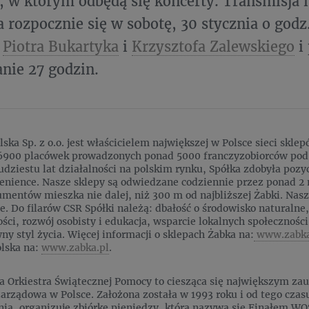
 w którym odbędą się koncerty. Transmisja 
 rozpocznie się w sobotę, 30 stycznia o godz
m
Piotra Bukartyka
i
Krzysztofa Zalewskiego
i
nie 27 godzin.
ska Sp. z o.o. jest właścicielem największej w Polsce sieci skl
 6900 placówek prowadzonych ponad 5000 franczyzobiorców pod
dziestu lat działalności na polskim rynku, Spółka zdobyła pozy
enience. Nasze sklepy są odwiedzane codziennie przez ponad 2 m
mentów mieszka nie dalej, niż 300 m od najbliższej Żabki. Nas
e. Do filarów CSR Spółki należą: dbałość o środowisko naturalne
ci, rozwój osobisty i edukacja, wsparcie lokalnych społeczności,
ny styl życia. Więcej informacji o sklepach Żabka na:
www.zabka
olska na:
www.zabka.pl
.
a Orkiestra Świątecznej Pomocy to ciesząca się największym z
arządowa w Polsce. Założona została w 1993 roku i od tego czas
nia, organizuje zbiórkę pieniędzy, która nazywa się Finałem WO