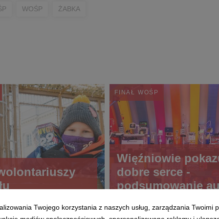
ŚP
WOŚP
ŻABKA
FINAŁ WOŚP
Więźniowie pokaz
wolontariuszy
dobre serce -
łu
podsumowanie au
sztuki więziennej
alizowania Twojego korzystania z naszych usług, zarządzania Twoimi p