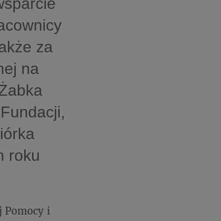
wsparcie
racownicy
także za
nej na
 Żabka
 Fundacji,
iórka
m roku
j Pomocy i