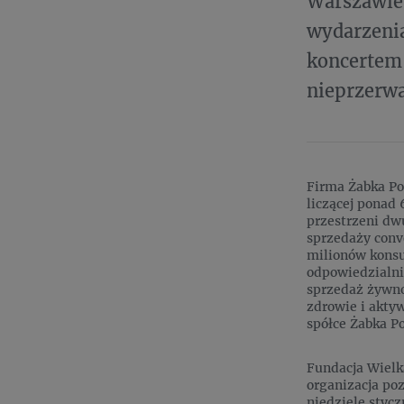
Warszawie,
wydarzenia
koncerte
nieprzerwa
Firma Żabka Pol
liczącej ponad
przestrzeni dwu
sprzedaży conv
milionów konsu
odpowiedzialni
sprzedaż żywnoś
zdrowie i aktyw
spółce Żabka P
Fundacja Wielk
organizacja poz
niedzielę stycz