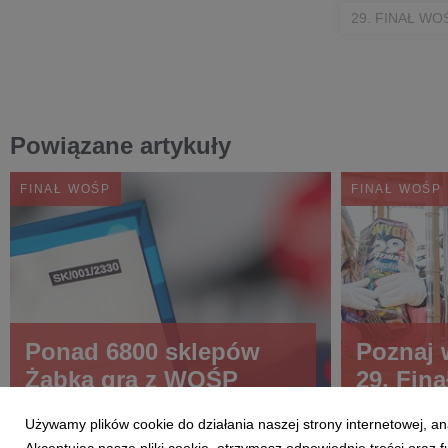
29. FINAŁ WO
Powiązane artykuły
FINAŁ WOŚP
FINAŁ WOŚP
Ponad 6800 sklepów
Poznaj 
Żabka gra z WOŚP
29. Fina
Używamy plików cookie do działania naszej strony internetowej, an