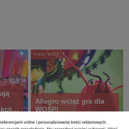
FINAŁ WOŚP
ują
Allegro wciąż gra dla
kcji
WOŚP!
referencjami online i personalizowania treści reklamowych.