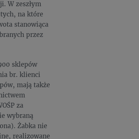
ji. W zeszłym
tych, na które
wota stanowiąca
branych przez
900 sklepów
ia br. klienci
upów, mają także
dnictwem
 WOŚP za
ie wybraną
ona). Żabka nie
ine, realizowane