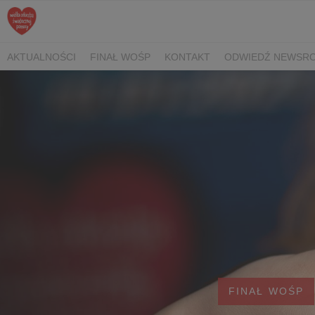
AKTUALNOŚCI
FINAŁ WOŚP
KONTAKT
ODWIEDŹ NEWSRO
FINAŁ WOŚP