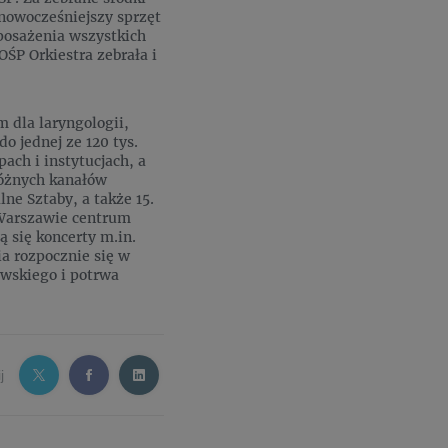
nowocześniejszy sprzęt
posażenia wszystkich
OŚP Orkiestra zebrała i
 dla laryngologii,
o jednej ze 120 tys.
ach i instytucjach, a
różnych kanałów
ne Sztaby, a także 15.
W Warszawie centrum
 się koncerty m.in.
ia rozpocznie się w
ewskiego i potrwa
j