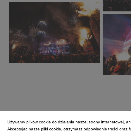
33F_Maks_Malota_2431_2002_small_1600x1066.jpg
33F_Domini
896 KB
691 KB
33F_AleksandraKluszczynska__1868_small_1600x1068.jp
33F_Maks_
582 KB
630 KB
Używamy plików cookie do działania naszej strony internetowej, an
Akceptując nasze pliki cookie, otrzymasz odpowiednie treści oraz