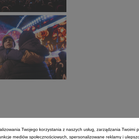
33F_Maks_Malota_2411_2001_
k_Malik_2326_small_1600x1066.jpg
452 KB
g
Malota_2415_2002_small_1600x1066.jpg
alizowania Twojego korzystania z naszych usług, zarządzania Twoimi p
 funkcje mediów społecznościowych, spersonalizowane reklamy i ulepsz