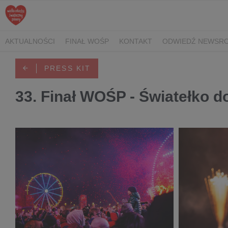
AKTUALNOŚCI
FINAŁ WOŚP
KONTAKT
ODWIEDŹ NEWSRO
PRESS KIT
33. Finał WOŚP - Światełko d