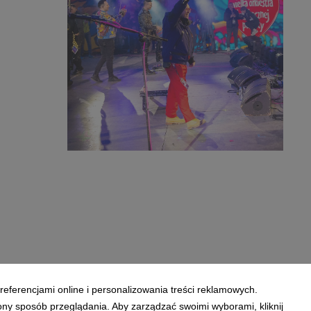
small_1600x1066.jpg
33F_Lucyna_Lewandowska-
3261_20_04_small_1165x1600.jpg
838 KB
referencjami online i personalizowania treści reklamowych.
ony sposób przeglądania. Aby zarządzać swoimi wyborami, kliknij