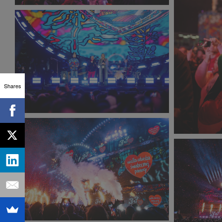
33F_Marcin_Zielinski_-7_small_1600x1066.jpg
549 KB
Shares
33F_Dominik_Malik_0842_small_1600x1066.jpg
33F_Marcin
594 KB
296 KB