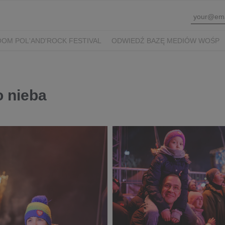
OM POL'AND'ROCK FESTIVAL
ODWIEDŹ BAZĘ MEDIÓW WOŚP
o nieba