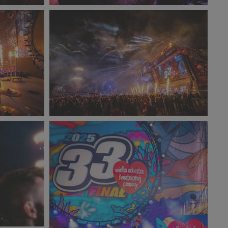
ll_1600x1066.jpg
33F_Marcin_Zielinski_-4_small_1600x1066.jpg
393 KB
33F_Pawel_Krupka-
5126_small_1600x1066.jpg
737 KB