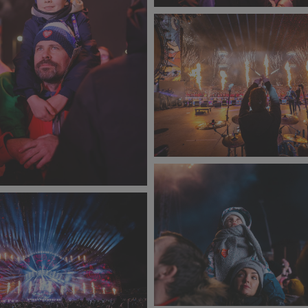
33F_Marcin_Zielinski_-5_sma
397 KB
33F_Pawel_Krupka-
5206_small_1600x1066.jpg
_Zielinski_-6_small_1066x1600.jpg
775 KB