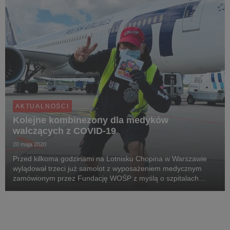
AKTUALNOŚCI
Kolejne kombinezony dla medyków
walczących z COVID-19
20 maja 2020
Przed kilkoma godzinami na Lotnisku Chopina w Warszawie
wylądował trzeci już samolot z wyposażeniem medycznym
zamówionym przez Fundację WOŚP z myślą o szpitalach
walczących z koronawirusem. Na pokładzie znalazło się 40 tys.
kombinezonów, które już wkrótce wyruszą w drogę...