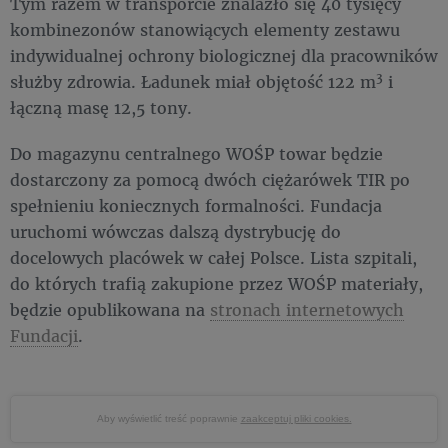
Tym razem w transporcie znalazło się 40 tysięcy
kombinezonów stanowiących elementy zestawu
indywidualnej ochrony biologicznej dla pracowników
3
służby zdrowia. Ładunek miał objętość 122 m
i
łączną masę 12,5 tony.
Do magazynu centralnego WOŚP towar będzie
dostarczony za pomocą dwóch ciężarówek TIR po
spełnieniu koniecznych formalności. Fundacja
uruchomi wówczas dalszą dystrybucję do
docelowych placówek w całej Polsce. Lista szpitali,
do których trafią zakupione przez WOŚP materiały,
będzie opublikowana na
stronach internetowych
Fundacji
.
Aby wyświetlić treść poprawnie
zaakceptuj pliki cookies.