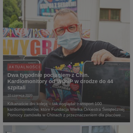
z...
AKTUALNOŚCI
Dwa tygodnie pociągiem z Chin.
Kardiomonitory od WOŚP w drodze do 44
szpitali
10 czerwca 2020
Kilkanaście dni koleją – tak wyglądał transport 100
kardiomonitorów, które Fundacja Wielka Orkiestra Świątecznej
Pomocy zamówiła w Chinach z przeznaczeniem dla placówek
walczących z COVID-19. Urządzenia o wartości ponad 2
milionów złotych trafią do szpitali przed końcem ...