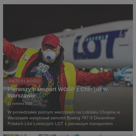
AKTUALNOŚCI
Pierwszy transport WOŚP z Chin już w
Warszawie
21 kwietnia 2020
W poniedziałek późnym wieczorem na Lotnisku Chopina w
Warszawie wylądował samolot Boeing 787-9 Dreamliner
Polskich Linii Lotniczych LOT z pierwszym transportem
wyposażenia medycznego zamówionego przez Wielką
Orkiestrę Świątecznej Pomocy dla polskich szpitali walczących