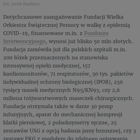
Fot. Jacek Stachera
Dotychczasowe zaangażowanie Fundacji Wielka
Orkiestra Świątecznej Pomocy w walkę z epidemią
COVID-19, finansowane m.in. z
Funduszu
Interwencyjnego
, wynosi już blisko 50 mln złotych.
Fundacja zamówiła już dla polskich szpitali m.in.
200 łóżek przeznaczonych na stanowiska
intensywnej opieki medycznej, 157
kardiomonitorów, 71 respiratorów, 50 tys. pakietów
indywidualnej ochrony biologicznej (IPOB), 250
tysięcy masek medycznych N95/KN95, czy 2,6
miliona trójwarstwowych maseczek chirurgicznych.
Fundacja otrzymała także w darze 30 pomp
infuzyjnych, aparat do mechanicznej kompresji
klatki piersiowej, 2 pulsoksymetry ręczne, 25
zestawów USG z opcją badania jamy brzusznej, czy 3
zestawy EKG z modułem do zdalnego opisywania