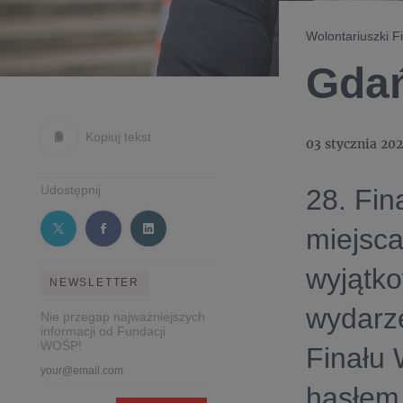
Wolontariuszki F
Gdań
Kopiuj tekst
03 stycznia 20
Udostępnij
28. Fin
miejsca
wyjątk
NEWSLETTER
wydarz
Nie przegap najważniejszych
informacji od Fundacji
WOŚP!
Finału 
hasłem 