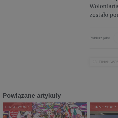
Wolontaria
zostało po
Pobierz jako
28. FINAŁ WO
Powiązane artykuły
FINAŁ WOŚP
FINAŁ WOŚP