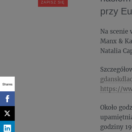
przy Eu
Na scenie 
Manx & Kas
Natalia Ca
Szczegółow
gdanskdlao
Shares
https://w
Około godz
upamiętni
godziny 19