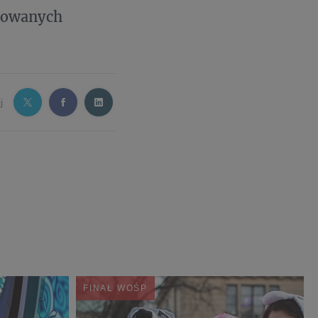
trowanych
j
FINAŁ WOŚP