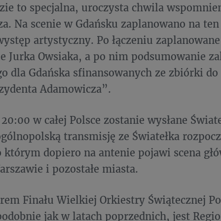
ie to specjalna, uroczysta chwila wspomnie
a. Na scenie w Gdańsku zaplanowano na te
występ artystyczny. Po łączeniu zaplanowane 
ie Jurka Owsiaka, a po nim podsumowanie z
 dla Gdańska sfinansowanych ze zbiórki do 
ezydenta Adamowicza”.
 20:00 w całej Polsce zostanie wysłane Świat
gólnopolską transmisję ze Światełka rozpoc
 którym dopiero na antenie pojawi scena gł
szawie i pozostałe miasta.
rem Finału Wielkiej Orkiestry Świątecznej 
odobnie jak w latach poprzednich, jest Reg