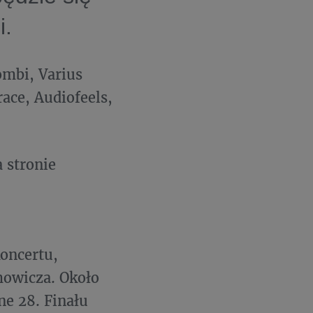
i.
ombi, Varius
ace, Audiofeels,
 stronie
koncertu,
mowicza. Około
ne 28. Finału