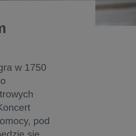
m
agra w 1750
zo
trowych
Koncert
 Pomocy, pod
ędzie się