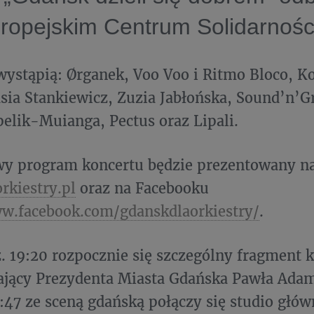
ropejskim Centrum Solidarnośc
wystąpią: Ørganek, Voo Voo i Ritmo Bloco, K
ia Stankiewicz, Zuzia Jabłońska, Sound’n’Gr
pelik-Muianga, Pectus oraz Lipali.
y program koncertu będzie prezentowany na
rkiestry.pl
oraz na Facebooku
ww.facebook.com/gdanskdlaorkiestry/
.
. 19:20 rozpocznie się szczególny fragment 
ający Prezydenta Miasta Gdańska Pawła Ada
:47 ze sceną gdańską połączy się studio głów