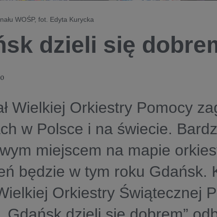
inału WOŚP, fot. Edyta Kurycka
sk dzieli się dobre
20
ał Wielkiej Orkiestry Pomocy z
ch w Polsce i na świecie. Bard
owym miejscem na mapie orkies
eń będzie w tym roku Gdańsk. 
Wielkiej Orkiestry Świątecznej
„Gdańsk dzieli się dobrem” odb