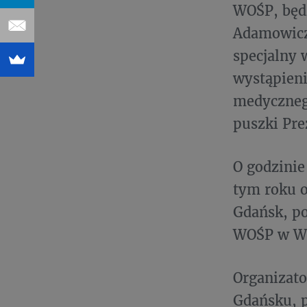
WOŚP, będz
Adamowicz
specjalny 
wystąpien
medycznego
puszki Pr
O godzinie
tym roku o
Gdańsk, po
WOŚP w War
Organizato
Gdańsku, p