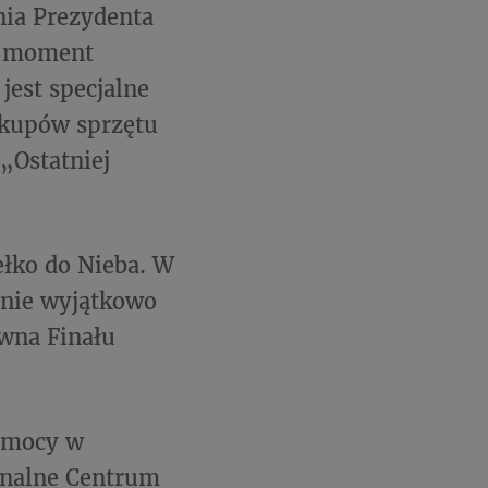
nia Prezydenta
n moment
jest specjalne
akupów sprzętu
„Ostatniej
ełko do Nieba. W
znie wyjątkowo
ówna Finału
Pomocy w
ionalne Centrum