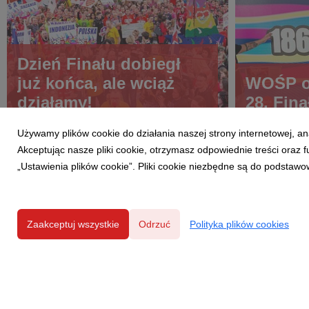
Dzień Finału dobiegł
już końca, ale wciąż
WOŚP og
działamy!
28. Fina
Używamy plików cookie do działania naszej strony internetowej, an
Akceptując nasze pliki cookie, otrzymasz odpowiednie treści oraz
„Ustawienia plików cookie”. Pliki cookie niezbędne są do podstawo
Zaakceptuj wszystkie
Odrzuć
Polityka plików cookies
Powered by