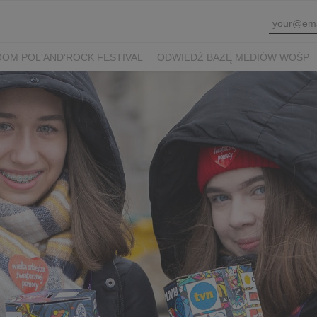
OM POL'AND'ROCK FESTIVAL
ODWIEDŹ BAZĘ MEDIÓW WOŚP