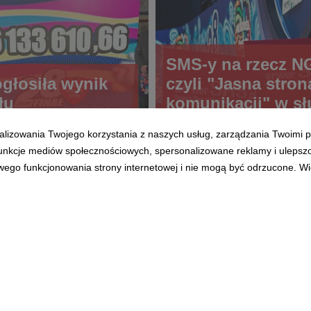
SMS-y na rzecz N
łosiła wynik
czyli "Jasna stron
łu
komunikacji" w sł
WOŚP
alizowania Twojego korzystania z naszych usług, zarządzania Twoimi p
 funkcje mediów społecznościowych, spersonalizowane reklamy i ulepsz
wego funkcjonowania strony internetowej i nie mogą być odrzucone. Więc