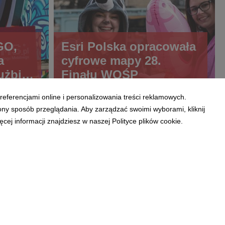
GO,
Esri Polska opracowała
a
cyfrowe mapy 28.
użbie
Finału WOŚP
referencjami online i personalizowania treści reklamowych.
ony sposób przeglądania. Aby zarządzać swoimi wyborami, kliknij
ej informacji znajdziesz w naszej Polityce plików cookie.