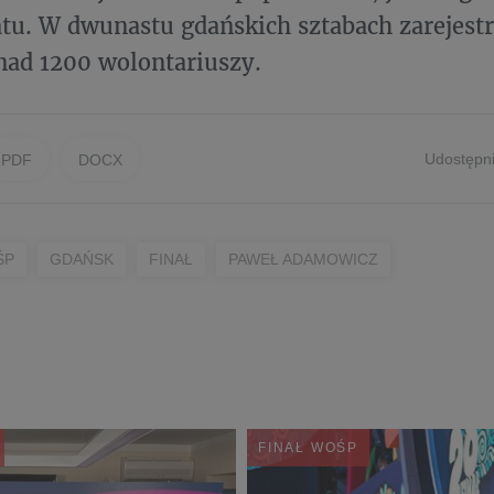
tu. W dwunastu gdańskich sztabach zarejes
nad 1200 wolontariuszy.
Udostępni
PDF
DOCX
ŚP
GDAŃSK
FINAŁ
PAWEŁ ADAMOWICZ
FINAŁ WOŚP