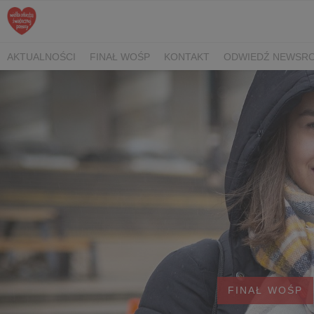
AKTUALNOŚCI
FINAŁ WOŚP
KONTAKT
ODWIEDŹ NEWSRO
FINAŁ WOŚP