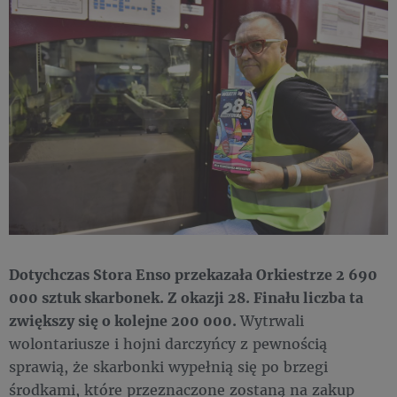
Dotychczas Stora Enso przekazała Orkiestrze 2 690
000 sztuk skarbonek. Z okazji 28. Finału liczba ta
zwiększy się o kolejne 200 000.
Wytrwali
wolontariusze i hojni darczyńcy z pewnością
sprawią, że skarbonki wypełnią się po brzegi
środkami, które przeznaczone zostaną na zakup