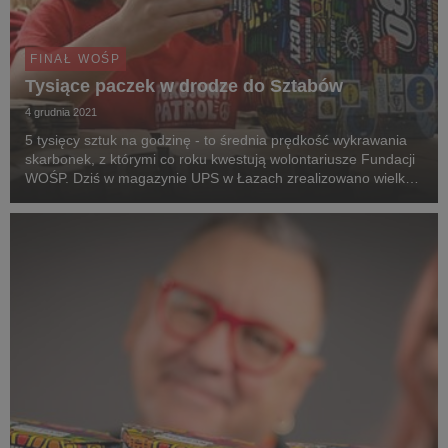
FINAŁ WOŚP
Tysiące paczek w drodze do Sztabów
4 grudnia 2021
5 tysięcy sztuk na godzinę - to średnia prędkość wykrawania
skarbonek, z którymi co roku kwestują wolontariusze Fundacji
WOŚP. Dziś w magazynie UPS w Łazach zrealizowano wielką
wysyłkę puszek do 1632 Sztabów z całego świata, które
angażują się w 30. Finał WOŚP. Skarbonki...