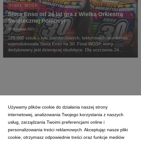
FINAŁ WOŚP
Stora Enso od 24 lat gra z Wielką Orkiestrą
Świątecznej Pomocy!
30 listopada 2021
225 000 sztuk – tyle standardowych, tekturowych skarbonek
wyprodukowała Stora Enso na 30. Finał WOŚP, który
dedykowany jest dziecięcej okulistyce. Dla uczczenia 24
wspólnych Finałów, wyprodukowano limitowaną edycję złotych
skarbonek, aby swoim blaskiem otwierały oczy na ...
Używamy plików cookie do działania naszej strony
internetowej, analizowania Twojego korzystania z naszych
usług, zarządzania Twoimi preferencjami online i
personalizowania treści reklamowych. Akceptując nasze pliki
cookie, otrzymasz odpowiednie treści oraz funkcje mediów