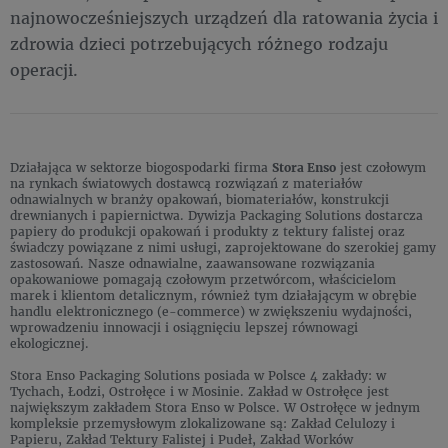
najnowocześniejszych urządzeń dla ratowania życia i
zdrowia dzieci potrzebujących różnego rodzaju
operacji.
Działająca w sektorze biogospodarki firma
Stora Enso
jest czołowym
na rynkach światowych dostawcą rozwiązań z materiałów
odnawialnych w branży opakowań, biomateriałów, konstrukcji
drewnianych i papiernictwa. Dywizja Packaging Solutions dostarcza
papiery do produkcji opakowań i produkty z tektury falistej oraz
świadczy powiązane z nimi usługi, zaprojektowane do szerokiej gamy
zastosowań. Nasze odnawialne, zaawansowane rozwiązania
opakowaniowe pomagają czołowym przetwórcom, właścicielom
marek i klientom detalicznym, również tym działającym w obrębie
handlu elektronicznego (e-commerce) w zwiększeniu wydajności,
wprowadzeniu innowacji i osiągnięciu lepszej równowagi
ekologicznej.
Stora Enso Packaging Solutions posiada w Polsce 4 zakłady: w
Tychach, Łodzi, Ostrołęce i w Mosinie. Zakład w Ostrołęce jest
największym zakładem Stora Enso w Polsce. W Ostrołęce w jednym
kompleksie przemysłowym zlokalizowane są: Zakład Celulozy i
Papieru, Zakład Tektury Falistej i Pudeł, Zakład Worków