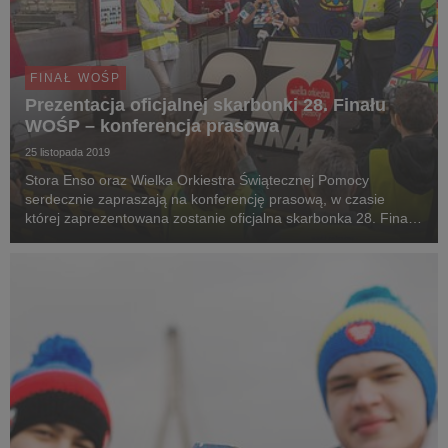
FINAŁ WOŚP
Prezentacja oficjalnej skarbonki 28. Finału
WOŚP – konferencja prasowa
25 listopada 2019
Stora Enso oraz Wielka Orkiestra Świątecznej Pomocy
serdecznie zapraszają na konferencję prasową, w czasie
której zaprezentowana zostanie oficjalna skarbonka 28. Finału
WOŚP. Konferencja odbędzie się w środę 27 listopada 2019
roku w Zakładzie Stora Enso w Ostrołęce (al. ...