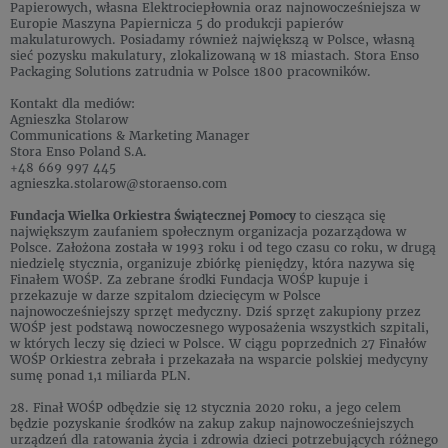
Papierowych, własna Elektrociepłownia oraz najnowocześniejsza w
Europie Maszyna Papiernicza 5 do produkcji papierów
makulaturowych. Posiadamy również największą w Polsce, własną
sieć pozysku makulatury, zlokalizowaną w 18 miastach. Stora Enso
Packaging Solutions zatrudnia w Polsce 1800 pracowników.
Kontakt dla mediów:
Agnieszka Stolarow
Communications & Marketing Manager
Stora Enso Poland S.A.
+48 669 997 445
agnieszka.stolarow@storaenso.com
Fundacja Wielka Orkiestra Świątecznej Pomocy
to ciesząca się
największym zaufaniem społecznym organizacja pozarządowa w
Polsce. Założona została w 1993 roku i od tego czasu co roku, w drugą
niedzielę stycznia, organizuje zbiórkę pieniędzy, która nazywa się
Finałem WOŚP. Za zebrane środki Fundacja WOŚP kupuje i
przekazuje w darze szpitalom dziecięcym w Polsce
najnowocześniejszy sprzęt medyczny. Dziś sprzęt zakupiony przez
WOŚP jest podstawą nowoczesnego wyposażenia wszystkich szpitali,
w których leczy się dzieci w Polsce. W ciągu poprzednich 27 Finałów
WOŚP Orkiestra zebrała i przekazała na wsparcie polskiej medycyny
sumę ponad 1,1 miliarda PLN.
28. Finał WOŚP odbędzie się 12 stycznia 2020 roku, a jego celem
będzie pozyskanie środków na zakup zakup najnowocześniejszych
urządzeń dla ratowania życia i zdrowia dzieci potrzebujących różnego