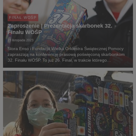
FINAŁ WOŚP
Zaproszenie | Prezentacja skarbonek 32.
Finału WOŚP
23 listopada 2023
Stora Enso i Fundacja Wielka Orkiestra Świątecznej Pomocy
zapraszają na konferencję prasową poświęconą skarbonkom
32. Finału WOŚP. To już 26. Finał, w trakcie którego
wolontariusze z całego świata kwestują do puszek
produkowanych przez Stora Enso.