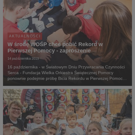
AKTUALNOŚCI
W środę WOŚP chce pobić Rekord w
Pierwszej Pomocy - zaproszenie
14 października 2019
16 października - w Światowym Dniu Przywracania Czynności
Serca - Fundacja Wielka Orkiestra Świątecznej Pomocy
ponownie podejmie próbę Bicia Rekordu w Pierwszej Pomocy.
W trakcie wydarzenia ogłoszony zostanie również cel 28.
Finału WOŚP, który odbędzie się 12 stycznia 20...