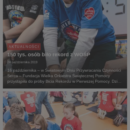
AKTUALNOŚCI
150 tys. osób biło rekord z WOŚP
24 października 2019
16 października – w Światowym Dniu Przywracania Czynności
Serca – Fundacja Wielka Orkiestra Świątecznej Pomocy
przystąpiła do próby Bicia Rekordu w Pierwszej Pomocy. Dziś
zakończono proces weryfikacji zgłoszeń i ogłoszono
ostateczny wynik - w wydarzeniu uczestniczyło pon...