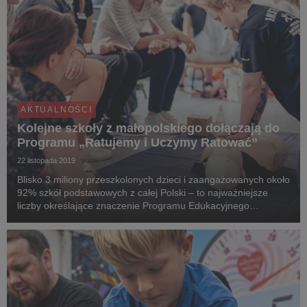
AKTUALNOŚCI
Kolejne szkoły z małopolskiego dołączają do
Programu „Ratujemy i Uczymy Ratować”
22 listopada 2019
Blisko 3 miliony przeszkolonych dzieci i zaangażowanych około
92% szkół podstawowych z całej Polski – to najważniejsze
liczby określające znaczenie Programu Edukacyjnego
„Ratujemy i Uczymy Ratować”, który w 2006 roku
zapoczątkowała Fundacja WOŚP. Tylko w ciągu ostatnich ...