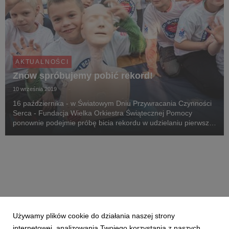
AKTUALNOŚCI
Znów spróbujemy pobić rekord!
10 września 2019
16 października - w Światowym Dniu Przywracania Czynności
Serca - Fundacja Wielka Orkiestra Świątecznej Pomocy
ponownie podejmie próbę bicia rekordu w udzielaniu pierwszej
pomocy. Do udziału w wydarzeniu już zgłosiło się 205
instytucji.
Używamy plików cookie do działania naszej strony
internetowej, analizowania Twojego korzystania z naszych