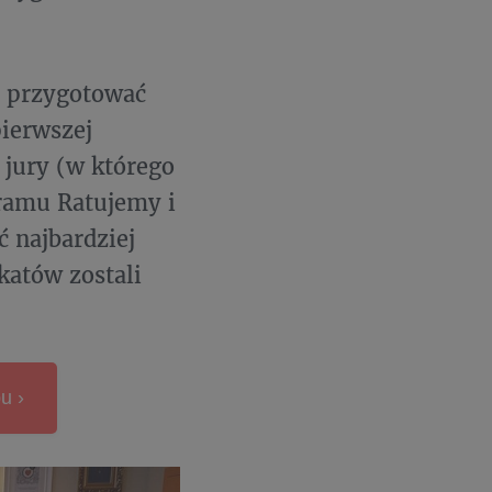
e przygotować
ierwszej
 jury (w którego
gramu Ratujemy i
 najbardziej
katów zostali
u ›