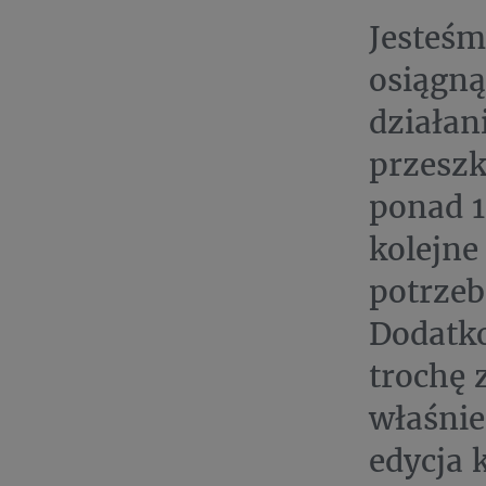
Jesteśm
osiągną
działa
przeszk
ponad 1
kolejne
potrze
Dodatk
trochę 
właśnie
edycja 