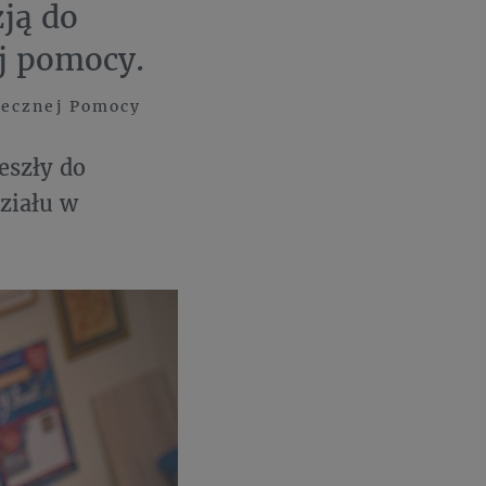
ją do
ej pomocy.
tecznej Pomocy
eszły do
działu w