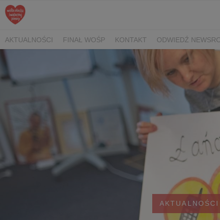
AKTUALNOŚCI
FINAŁ WOŚP
KONTAKT
ODWIEDŹ NEWSRO
AKTUALNOŚCI