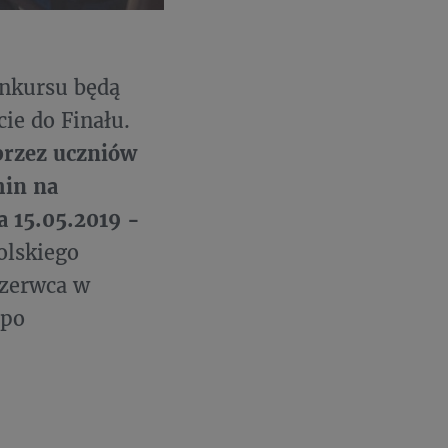
nkursu będą
ie do Finału.
przez uczniów
min na
a 15.05.2019 -
olskiego
czerwca w
 po