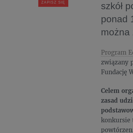
szkół p
ponad 1
można z
Program E
związany 
Fundację W
Celem org
zasad udz
podstawowy
konkursie 
powtórzeni