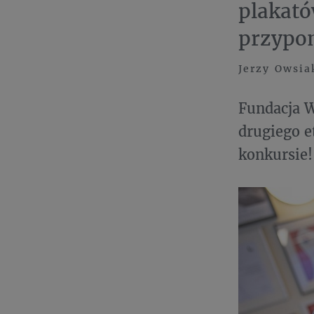
plakató
przypom
Jerzy Owsia
Fundacja W
drugiego e
konkursie!