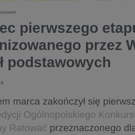
iszowski
ec pierwszego etap
nizowanego przez 
ł podstawowych
19
m marca zakończył się pierwsz
edycji Ogólnopolskiego Konkur
my Ratować
przeznaczonego dl