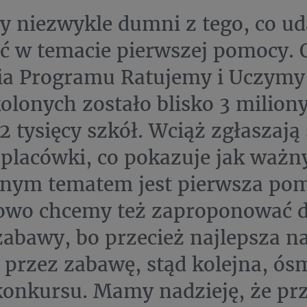
y niezwykle dumni z tego, co ud
ć w temacie pierwszej pomocy. 
nia Programu Ratujemy i Uczymy
olonych zostało blisko 3 miliony
2 tysięcy szkół. Wciąż zgłaszają 
 placówki, co pokazuje jak ważn
bnym tematem jest pierwsza pom
owo chcemy też zaproponować d
zabawy, bo przecież najlepsza na
 przez zabawę, stąd kolejna, ós
konkursu. Mamy nadzieję, że pr