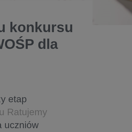
u konkursu
WOŚP dla
y etap
su Ratujemy
a uczniów