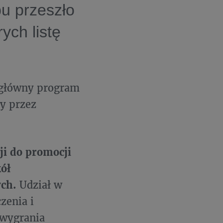
u przeszło
ych listę
główny program
y przez
ji do promocji
ół
ych.
Udział w
zenia i
 wygrania