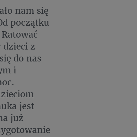
ało nam się
Od początku
 Ratować
 dzieci z
się do nas
ym i
oc.
zieciom
uka jest
ma już
zygotowanie