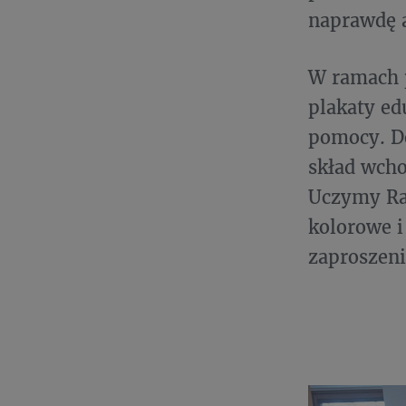
naprawdę a
W ramach p
plakaty ed
pomocy. Do
skład wcho
Uczymy Rat
kolorowe i
zaproszeni