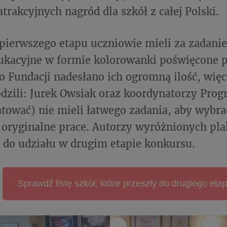
trakcyjnych nagród dla szkół z całej Polski.
ierwszego etapu uczniowie mieli za zadani
ukacyjne w formie kolorowanki poświęcone p
 Fundacji nadesłano ich ogromną ilość, więc
dzili: Jurek Owsiak oraz koordynatorzy Pro
ować) nie mieli łatwego zadania, aby wybrać
 oryginalne prace. Autorzy wyróżnionych pla
 do udziału w drugim etapie konkursu.
Sprawdź listę szkół, które przeszły do drugiego etap