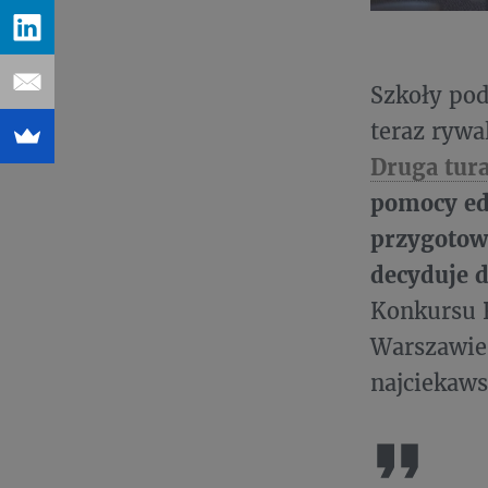
Szkoły po
teraz rywa
Druga tur
pomocy ed
przygotowa
decyduje d
Konkursu R
Warszawie 
najciekaws