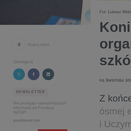
Fot. Łukasz Widz
Koni
orga
Kopiuj tekst
szkó
Udostępnij
04 kwietnia 20
NEWSLETTER
Z końce
Nie przegap najważniejszych
informacji od Fundacji
ósmej 
WOŚP!
i Uczy