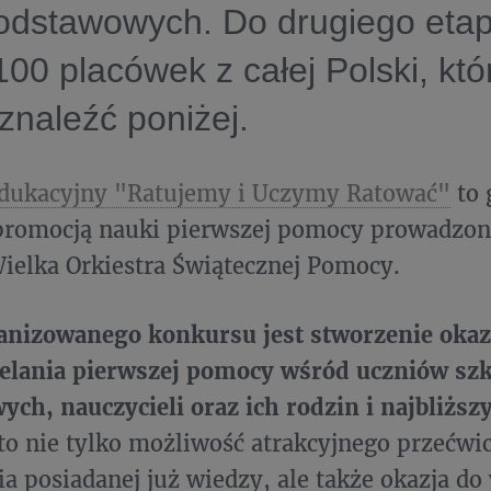
odstawowych. Do drugiego etap
00 placówek z całej Polski, któr
naleźć poniżej.
dukacyjny "Ratujemy i Uczymy Ratować"
to 
promocją nauki pierwszej pomocy prowadzon
ielka Orkiestra Świątecznej Pomocy.
anizowanego konkursu jest stworzenie okaz
ielania pierwszej pomocy wśród uczniów szk
ch, nauczycieli oraz ich rodzin i najbliższ
to nie tylko możliwość atrakcyjnego przećwic
a posiadanej już wiedzy, ale także okazja do