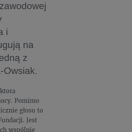
y zawodowej
y
 i
ugują na
Jedną z
a-Owsiak.
ktora
omocy. Pomimo
icznie głosu to
undacji. Jest
ch wspólnie