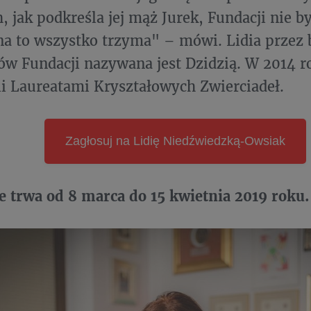
h, jak podkreśla jej mąż Jurek, Fundacji nie b
a to wszystko trzyma" – mówi. Lidia przez b
w Fundacji nazywana jest Dzidzią. W 2014 r
i Laureatami Kryształowych Zwierciadeł.
Zagłosuj na Lidię Niedźwiedzką-Owsiak
 trwa od 8 marca do 15 kwietnia 2019 roku