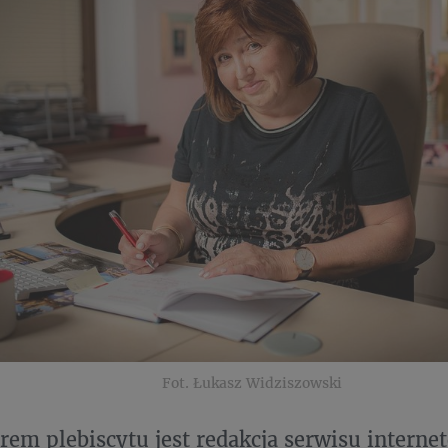
Fot. Łukasz Widziszowski
rem plebiscytu jest redakcja serwisu intern