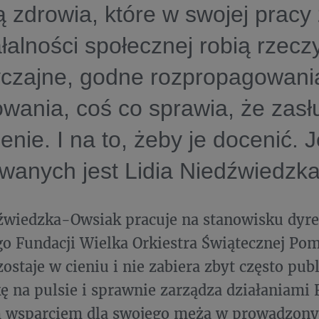
 zdrowia, które w swojej prac
ałalności społecznej robią rzecz
czajne, godne rozpropagowania
wania, coś co sprawia, że zasł
enie. I na to, żeby je docenić. 
wanych jest Lidia Niedźwiedzk
źwiedzka-Owsiak pracuje na stanowisku dyre
o Fundacji Wielka Orkiestra Świątecznej P
ostaje w cieniu i nie zabiera zbyt często publ
ę na pulsie i sprawnie zarządza działaniami F
wsparciem dla swojego męża w prowadzony