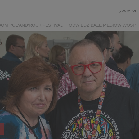
OM POL'AND'ROCK FESTIVAL
ODWIEDŹ BAZĘ MEDIÓW WOŚP