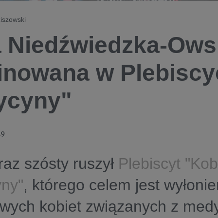
iszowski
a Niedźwiedzka-Ows
nowana w Plebiscyc
ycyny"
19
raz szósty ruszył
Plebiscyt "Kob
ny"
, którego celem jest wyłonie
wych kobiet związanych z medy