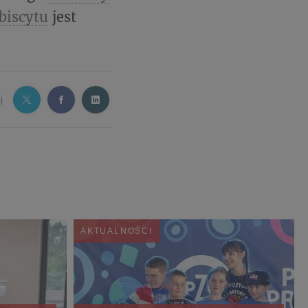
biscytu
jest
j
AKTUALNOŚCI