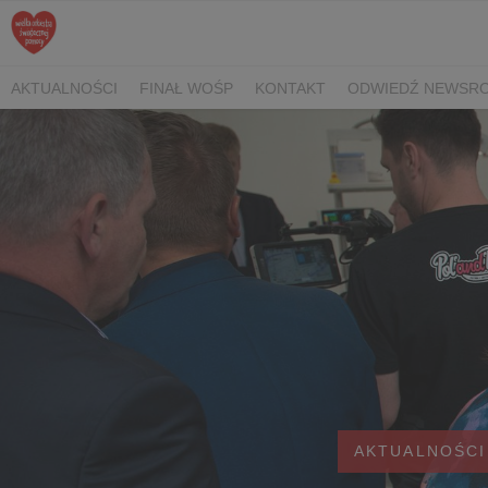
AKTUALNOŚCI
FINAŁ WOŚP
KONTAKT
ODWIEDŹ NEWSRO
AKTUALNOŚCI