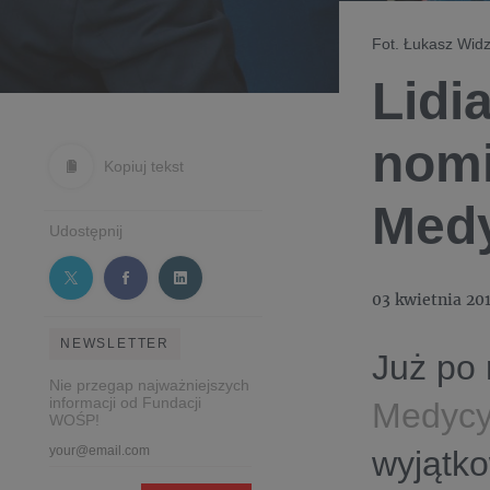
Fot. Łukasz Widz
Lidi
nomi
Kopiuj tekst
Med
Udostępnij
03 kwietnia 20
NEWSLETTER
Już po 
Nie przegap najważniejszych
informacji od Fundacji
Medycy
WOŚP!
wyjątko