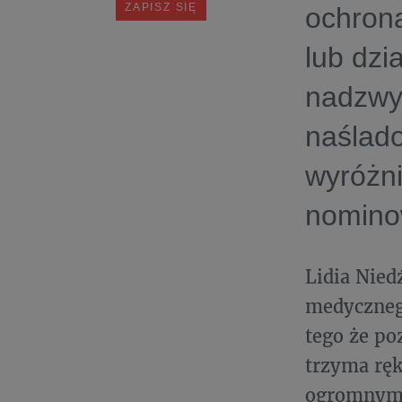
ochroną
lub dzi
nadzwy
naślado
wyróżni
nomino
Lidia Nied
medyczneg
tego że poz
trzyma ręk
ogromnym 