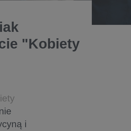
iak
ie "Kobiety
iety
nie
cyną i