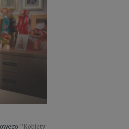
etowego
"Kobiety