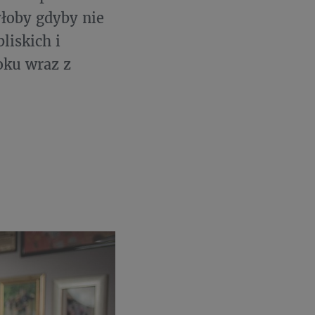
yłoby gdyby nie
liskich i
oku wraz z
.