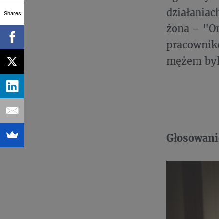
działaniac
Shares
żona – "On
pracownikó
mężem byl
Głosowanie