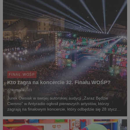
FINAŁ WOŚP
Kto zagra na koncercie 32. Finału WOŚP?
27 listopada 2023
Jurek Owsiak w swojej autorskiej audycji „Zaraz Będzie
Ciemno” w Antyradio ogłosił pierwszych artystów, którzy
zagrają na finałowym koncercie, który odbędzie się 28 stycznia
2024 roku na błoniach PGE Narodowego!