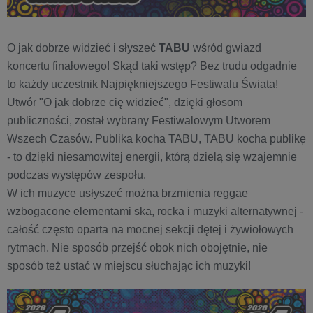
O jak dobrze widzieć i słyszeć
TABU
wśród gwiazd
koncertu finałowego! Skąd taki wstęp? Bez trudu odgadnie
to każdy uczestnik Najpiękniejszego Festiwalu Świata!
Utwór "O jak dobrze cię widzieć", dzięki głosom
publiczności, został wybrany Festiwalowym Utworem
Wszech Czasów. Publika kocha TABU, TABU kocha publikę
- to dzięki niesamowitej energii, którą dzielą się wzajemnie
podczas występów zespołu.
W ich muzyce usłyszeć można brzmienia reggae
wzbogacone elementami ska, rocka i muzyki alternatywnej -
całość często oparta na mocnej sekcji dętej i żywiołowych
rytmach. Nie sposób przejść obok nich obojętnie, nie
sposób też ustać w miejscu słuchając ich muzyki!