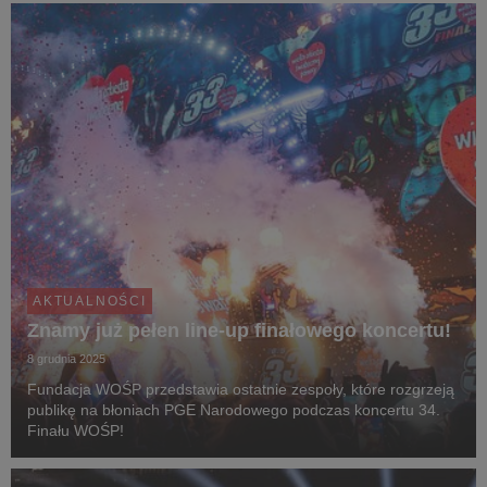
AKTUALNOŚCI
Znamy już pełen line-up finałowego koncertu!
8 grudnia 2025
Fundacja WOŚP przedstawia ostatnie zespoły, które rozgrzeją
publikę na błoniach PGE Narodowego podczas koncertu 34.
Finału WOŚP!