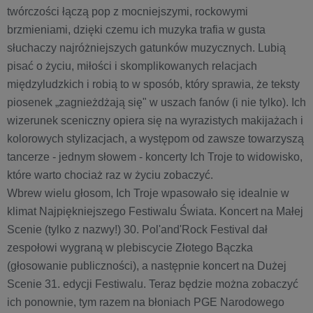
twórczości łączą pop z mocniejszymi, rockowymi
brzmieniami, dzięki czemu ich muzyka trafia w gusta
słuchaczy najróżniejszych gatunków muzycznych. Lubią
pisać o życiu, miłości i skomplikowanych relacjach
międzyludzkich i robią to w sposób, który sprawia, że teksty
piosenek „zagnieżdżają się" w uszach fanów (i nie tylko). Ich
wizerunek sceniczny opiera się na wyrazistych makijażach i
kolorowych stylizacjach, a występom od zawsze towarzyszą
tancerze - jednym słowem - koncerty Ich Troje to widowisko,
które warto chociaż raz w życiu zobaczyć.
Wbrew wielu głosom, Ich Troje wpasowało się idealnie w
klimat Najpiękniejszego Festiwalu Świata. Koncert na Małej
Scenie (tylko z nazwy!) 30. Pol'and'Rock Festival dał
zespołowi wygraną w plebiscycie Złotego Bączka
(głosowanie publiczności), a następnie koncert na Dużej
Scenie 31. edycji Festiwalu. Teraz będzie można zobaczyć
ich ponownie, tym razem na błoniach PGE Narodowego