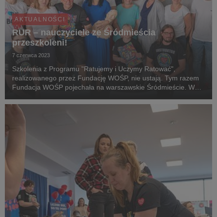
AKTUALNOŚCI
RUR – nauczyciele ze Śródmieścia
przeszkoleni!
7 czerwca 2023
Szkolenia z Programu "Ratujemy i Uczymy Ratować",
realizowanego przez Fundację WOŚP, nie ustają. Tym razem
Fundacja WOŚP pojechała na warszawskie Śródmieście. W
dniach 6-7 czerwca 34 nauczycieli z 12 szkół podstawowych
spotkało się, aby poszerzyć swoją wiedzę na temat pi...