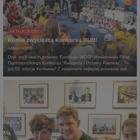
AKTUALNOŚCI
Rumia zwycięzcą Konkursu RUR!
4 czerwca 2025
Dziś, po 6 latach przerwy, Fundacja WOŚP zrealizowała Finał
Ogólnopolskiego Konkursu "Ratujemy i Uczymy Ratować". To
już 10. edycja Konkursu! Z zadaniami najlepiej poradziła sobie
drużyna ze Szkoły Podstawowej nr 6 im. Aleksandra
Majkowskiego w Rumi i to ona została zwyc...