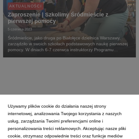
AKTUALNOŚCI
Zaproszenie | Szkolimy Śródmieście z
pierwszej pomocy
5 czerwca 2023
Śródmieście, jako druga po Białołęce dzielnica Warszawy,
zarządziło w swoich szkołach podstawowych naukę pierwszej
pomocy. W dniach 6-7 czerwca instruktorzy Programu
"Ratujemy i Uczymy Ratować" przeszkolą nauczycieli z 12
placówek.
Używamy plików cookie do działania naszej strony
internetowej, analizowania Twojego korzystania z naszych
usług, zarządzania Twoimi preferencjami online i
personalizowania treści reklamowych. Akceptując nasze pliki
cookie, otrzymasz odpowiednie treści oraz funkcje mediów