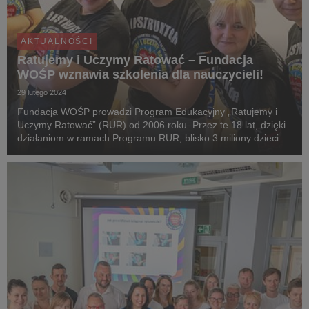
AKTUALNOŚCI
Ratujemy i Uczymy Ratować – Fundacja
WOŚP wznawia szkolenia dla nauczycieli!
29 lutego 2024
Fundacja WOŚP prowadzi Program Edukacyjny „Ratujemy i
Uczymy Ratować” (RUR) od 2006 roku. Przez te 18 lat, dzięki
działaniom w ramach Programu RUR, blisko 3 miliony dzieci
nauczyło się podstawowych czynności ratujących życie.
Fundacja WOŚP wznawia szkolenia dla nauczycie...