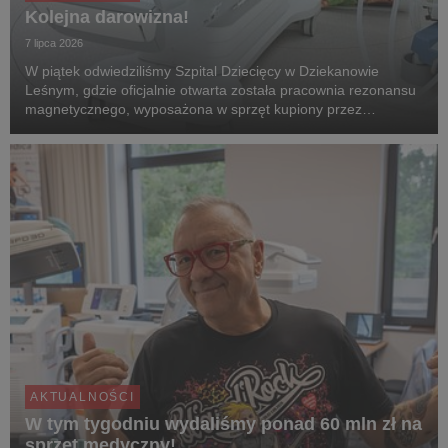
Kolejna darowizna!
7 lipca 2026
W piątek odwiedziliśmy Szpital Dziecięcy w Dziekanowie
Leśnym, gdzie oficjalnie otwarta została pracownia rezonansu
magnetycznego, wyposażona w sprzęt kupiony przez
Fundację WOŚP ze środków 32. Finału.
AKTUALNOŚCI
W tym tygodniu wydaliśmy ponad 60 mln zł na
sprzęt medyczny!