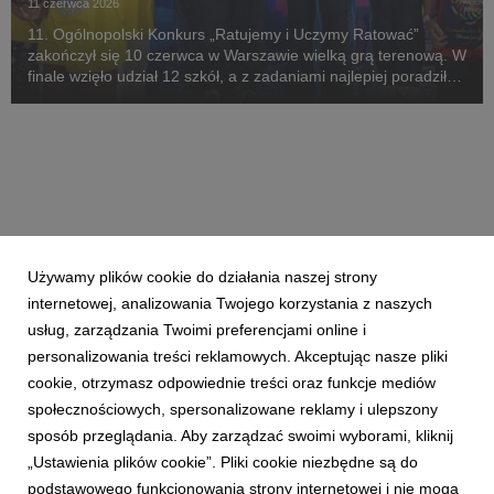
11 czerwca 2026
11. Ogólnopolski Konkurs „Ratujemy i Uczymy Ratować”
zakończył się 10 czerwca w Warszawie wielką grą terenową. W
finale wzięło udział 12 szkół, a z zadaniami najlepiej poradziła
sobie Szkoła Podstawowa nr 1 w Chodzieży.
Używamy plików cookie do działania naszej strony
internetowej, analizowania Twojego korzystania z naszych
usług, zarządzania Twoimi preferencjami online i
personalizowania treści reklamowych. Akceptując nasze pliki
cookie, otrzymasz odpowiednie treści oraz funkcje mediów
społecznościowych, spersonalizowane reklamy i ulepszony
sposób przeglądania. Aby zarządzać swoimi wyborami, kliknij
„Ustawienia plików cookie”. Pliki cookie niezbędne są do
podstawowego funkcjonowania strony internetowej i nie mogą