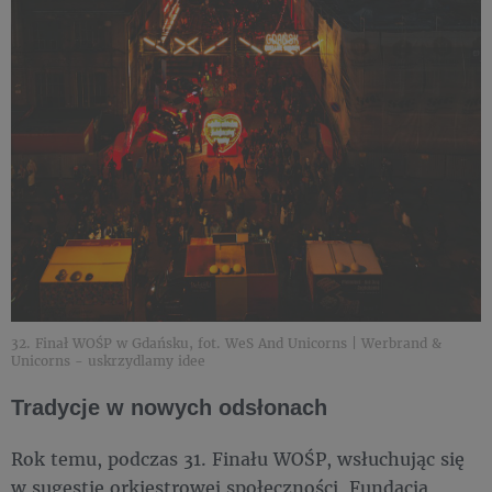
32. Finał WOŚP w Gdańsku, fot. WeS And Unicorns | Werbrand &
Unicorns - uskrzydlamy idee
Tradycje w nowych odsłonach
Rok temu, podczas 31. Finału WOŚP, wsłuchując się
w sugestie orkiestrowej społeczności, Fundacja