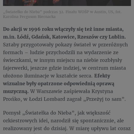
„Światełko do Nieba” podczas 32. Finału WOŚP w Austin, US, fot.
Karolina Ferguson Biernacka
Do akcji w 1996 roku włączyły się też inne miasta,
m.in. Łódź, Gdańsk, Katowice, Rzeszów czy Lublin.
Sztaby przygotowały pokazy świateł w przeróżnych
formach – ludzie przychodzili na wydarzenie ze
świeczkami, w innym miejscu na niebie rozbłysły
fajerwerki, jeszcze gdzie indziej, w centrum miasta
ułożono iluminacje w kształcie serca.
Efekty
wizualne były opatrzone odpowiednią oprawą
muzyczną.
W Warszawie zaśpiewała Krystyna
Prońko, w Łodzi Lombard zagrał „Przeżyj to sam”.
Pomysł „Światełka do Nieba”, jak większość
orkiestrowych idei, narodził się spontanicznie, ale
realizowany jest do dzisiaj. W miarę upływu lat coraz