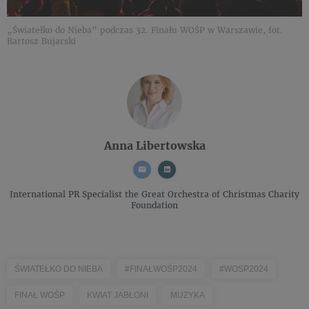
„Światełko do Nieba” podczas 32. Finału WOŚP w Warszawie, fot.
Bartosz Bujarski
Anna Libertowska
International PR Specialist
the Great Orchestra of Christmas Charity
Foundation
ŚWIATEŁKO DO NIEBA
#FINAŁWOŚP2024
#WOSP2024
FINAŁ WOŚP
KWIAT JABŁONI
MUZYKA