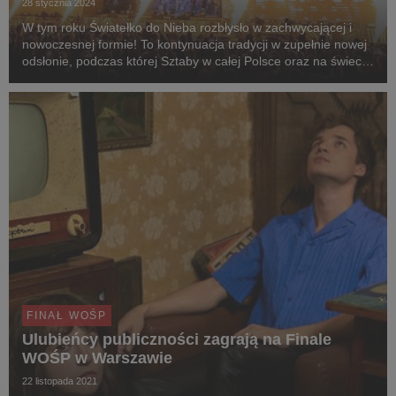
28 stycznia 2024
W tym roku Światełko do Nieba rozbłysło w zachwycającej i
nowoczesnej formie! To kontynuacja tradycji w zupełnie nowej
odsłonie, podczas której Sztaby w całej Polsce oraz na świecie
przesyłają symbolicznie moc pozytywnej energii i dobra do
nieba!
FINAŁ WOŚP
Ulubieńcy publiczności zagrają na Finale
WOŚP w Warszawie
22 listopada 2021