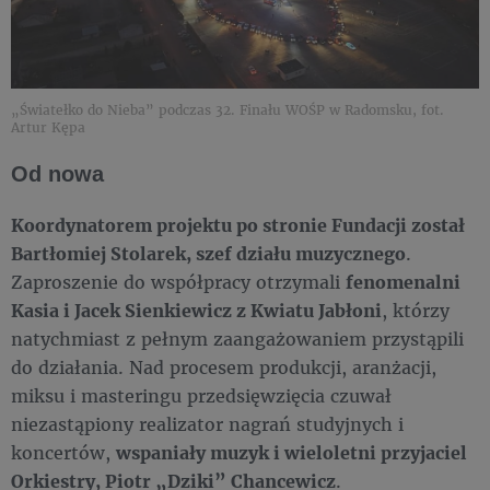
„Światełko do Nieba” podczas 32. Finału WOŚP w Radomsku, fot.
Artur Kępa
Od nowa
Koordynatorem projektu po stronie Fundacji został
Bartłomiej Stolarek, szef działu muzycznego
.
Zaproszenie do współpracy otrzymali
fenomenalni
Kasia i Jacek Sienkiewicz z Kwiatu Jabłoni
, którzy
natychmiast z pełnym zaangażowaniem przystąpili
do działania. Nad procesem produkcji, aranżacji,
miksu i masteringu przedsięwzięcia czuwał
niezastąpiony realizator nagrań studyjnych i
koncertów,
wspaniały muzyk i wieloletni przyjaciel
Orkiestry, Piotr „Dziki” Chancewicz
.