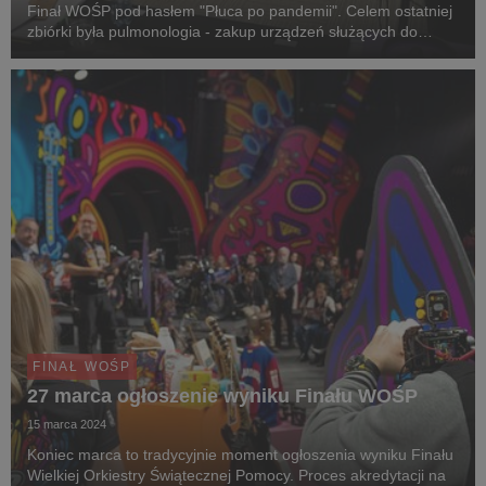
Finał WOŚP pod hasłem "Płuca po pandemii". Celem ostatniej
zbiórki była pulmonologia - zakup urządzeń służących do
diagnozowania, monitorowania i rehabilitacji pacjentów z
chorobami płuc, zarówno dzieci, jak...
FINAŁ WOŚP
27 marca ogłoszenie wyniku Finału WOŚP
15 marca 2024
Koniec marca to tradycyjnie moment ogłoszenia wyniku Finału
Wielkiej Orkiestry Świątecznej Pomocy. Proces akredytacji na