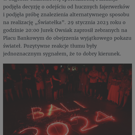
podjęła decyzję o odejściu od hucznych fajerwerków
i podjęła próbę znalezienia alternatywnego sposobu
na realizację „Światełka”. 29 stycznia 2023 roku o
godzinie 20:00 Jurek Owsiak zaprosił zebranych na
Placu Bankowym do obejrzenia wyjątkowego pokazu
świateł. Pozytywne reakcje tłumu były
jednoznacznym sygnałem, że to dobry kierunek.