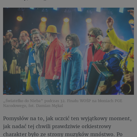
„Światełko do Nieba” podczas 32. Finału WOŚP na błoniach PGE
Narodowego, fot. Damian Mękal
Pomysłów na to, jak uczcić ten wyjątkowy moment,
jak nadać tej chwili prawdziwie orkiestrowy
charakter było ze strony muzyków mnóstwo. Po