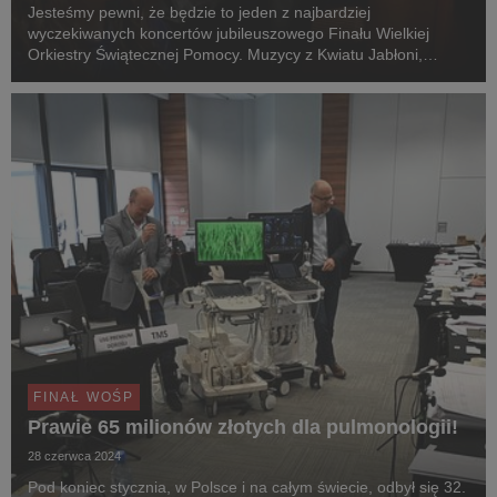
Jesteśmy pewni, że będzie to jeden z najbardziej
wyczekiwanych koncertów jubileuszowego Finału Wielkiej
Orkiestry Świątecznej Pomocy. Muzycy z Kwiatu Jabłoni,
niekwestionowani ulubieńcy bywalców Najpiękniejszego
Festiwalu Świata, tym razem zaprezentują się na scenie
wars...
FINAŁ WOŚP
Prawie 65 milionów złotych dla pulmonologii!
28 czerwca 2024
Pod koniec stycznia, w Polsce i na całym świecie, odbył się 32.