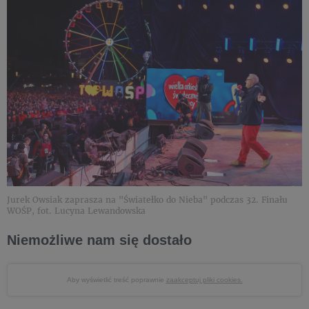
Jurek Owsiak zaprasza na "Światełko do Nieba" podczas 32. Finału
WOŚP, fot. Lucyna Lewandowska
Niemożliwe nam się dostało
Aby wyświetlić treść poprawnie
zaakceptuj pliki cookies.