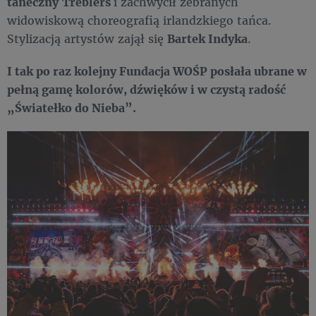
taneczny
Treblers
i zachwycił zebranych
widowiskową choreografią irlandzkiego tańca.
Stylizacją artystów zajął się
Bartek Indyka
.
I tak po raz kolejny Fundacja WOŚP posłała ubrane w
pełną gamę kolorów, dźwięków i w czystą radość
„Światełko do Nieba”.