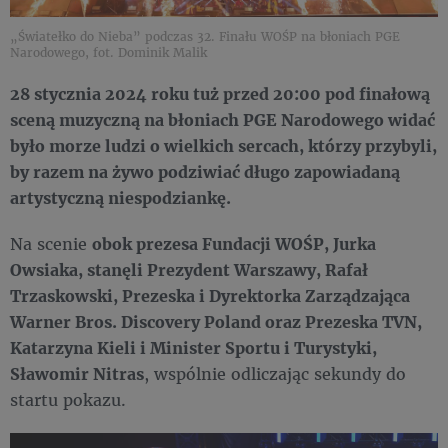
„Światełko do Nieba” podczas 32. Finału WOŚP na błoniach PGE
Narodowego, fot. Dominik Malik
28 stycznia 2024 roku tuż przed 20:00 pod finałową
sceną muzyczną na błoniach PGE Narodowego widać
było morze ludzi o wielkich sercach, którzy przybyli,
by razem na żywo podziwiać długo zapowiadaną
artystyczną niespodziankę.
Na scenie
obok prezesa Fundacji WOŚP, Jurka
Owsiaka, stanęli Prezydent Warszawy, Rafał
Trzaskowski, Prezeska i Dyrektorka Zarządzająca
Warner Bros. Discovery Poland oraz Prezeska TVN,
Katarzyna Kieli i Minister Sportu i Turystyki,
Sławomir Nitras
, wspólnie odliczając sekundy do
startu pokazu.