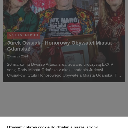
AKTUALNOŚCI
Jurek Owsiak - Honorowy Obywatel Miasta
Gdańska!
20 marca 2024
20 marca na Dworze Artusa zrealizowano uroczystą LXXIV
sesję Rady Miasta Gdańska z okazji nadania Jurkowi
Owsiakowi tytułu Honorowego Obywatela Miasta Gdańska. To
właśnie w tym mieście Jurek Owsiak urodził się i spędził część
swojego dzieciństwa.
Używamy plików cookie do działania naszej strony