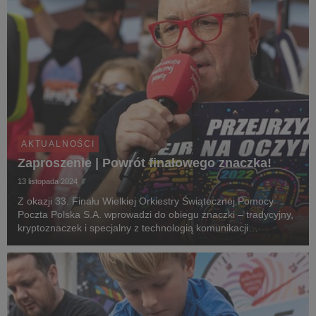
AKTUALNOŚCI
Zaproszenie | Powrót finałowego znaczka!
13 listopada 2024
Z okazji 33. Finału Wielkiej Orkiestry Świątecznej Pomocy
Poczta Polska S.A. wprowadzi do obiegu znaczki – tradycyjny,
kryptoznaczek i specjalny z technologią komunikacji
bezprzewodowej NFC (Near Field Communication)
umożliwiającą szybką wymianę danych między urządzeniam...