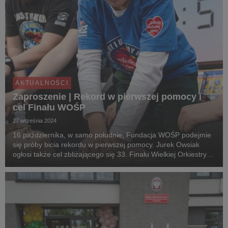
AKTUALNOŚCI
Zaproszenie | Rekord w pierwszej pomocy i
cel Finału WOŚP
27 września 2024
16 października, w samo południe, Fundacja WOŚP podejmie
się próby bicia rekordu w pierwszej pomocy. Jurek Owsiak
ogłosi także cel zbliżającego się 33. Finału Wielkiej Orkiestry
Świątecznej Pomocy. Media zainteresowane udziałem w
wydarzeniu zapraszamy do Gdyni - zgłoszen...