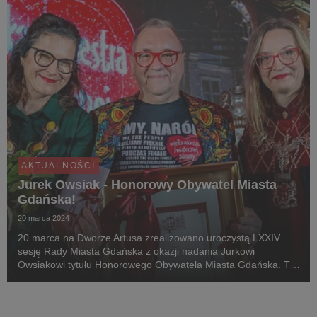
AKTUALNOŚCI
Jurek Owsiak - Honorowy Obywatel Miasta
Gdańska!
20 marca 2024
20 marca na Dworze Artusa zrealizowano uroczystą LXXIV
sesję Rady Miasta Gdańska z okazji nadania Jurkowi
Owsiakowi tytułu Honorowego Obywatela Miasta Gdańska. To
właśnie w tym mieście Jurek Owsiak urodził się i spędził część
swojego dzieciństwa.