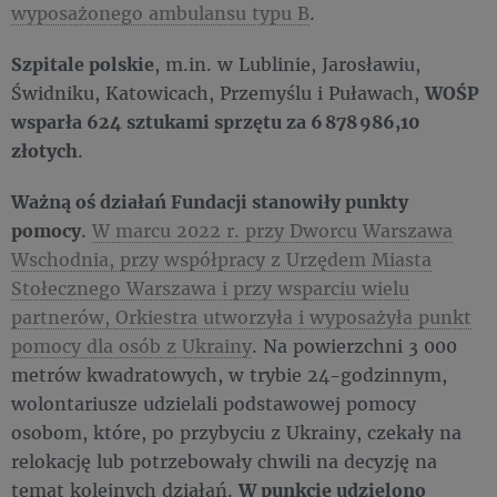
wyposażonego ambulansu typu B
.
Szpitale polskie
, m.in. w Lublinie, Jarosławiu,
Świdniku, Katowicach, Przemyślu i Puławach,
WOŚP
wsparła 624 sztukami sprzętu za 6 878 986,10
złotych
.
Ważną oś działań Fundacji stanowiły punkty
pomocy
.
W marcu 2022 r. przy Dworcu Warszawa
Wschodnia, przy współpracy z Urzędem Miasta
Stołecznego Warszawa i przy wsparciu wielu
partnerów, Orkiestra utworzyła i wyposażyła punkt
pomocy dla osób z Ukrainy
. Na powierzchni 3 000
metrów kwadratowych, w trybie 24-godzinnym,
wolontariusze udzielali podstawowej pomocy
osobom, które, po przybyciu z Ukrainy, czekały na
relokację lub potrzebowały chwili na decyzję na
temat kolejnych działań.
W punkcie udzielono