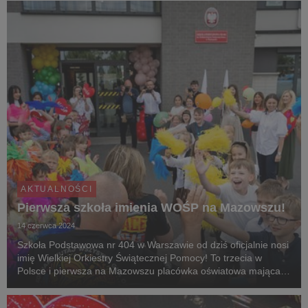
wydarzeniu zapraszamy do Gdyni - zgłoszen...
AKTUALNOŚCI
Pierwsza szkoła imienia WOŚP na Mazowszu!
14 czerwca 2024
Szkoła Podstawowa nr 404 w Warszawie od dziś oficjalnie nosi
imię Wielkiej Orkiestry Świątecznej Pomocy! To trzecia w
Polsce i pierwsza na Mazowszu placówka oświatowa mająca
za patrona Fundację WOŚP.