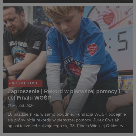
bezprzewodowej NFC (Near Field Communication)
umożliwiającą szybką wymianę danych między urządzeniam...
AKTUALNOŚCI
Zaproszenie | Rekord w pierwszej pomocy i
cel Finału WOŚP
27 września 2024
16 października, w samo południe, Fundacja WOŚP podejmie
się próby bicia rekordu w pierwszej pomocy. Jurek Owsiak
ogłosi także cel zbliżającego się 33. Finału Wielkiej Orkiestry
Świątecznej Pomocy. Media zainteresowane udziałem w