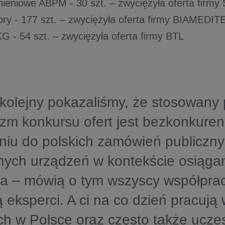
iśnieniowe ABPM - 30 szt. – zwyciężyła oferta firm
ory - 177 szt. – zwyciężyła oferta firmy BIAMEDIT
KG - 54 szt. – zwyciężyła oferta firmy BTL
 kolejny pokazaliśmy, że stosowany
m konkursu ofert jest bezkonkuren
niu do polskich zamówień publiczn
nych urządzeń w kontekście osiąga
a – mówią o tym wszyscy współprac
ą eksperci. A ci na co dzień pracuj
h w Polsce oraz często także ucze