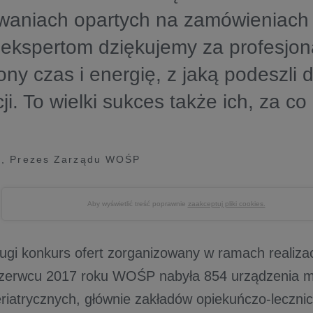
waniach opartych na zamówieniach 
ekspertom dziękujemy za profesjon
ny czas i energię, z jaką podeszli 
ji. To wielki sukces także ich, za co
k, Prezes Zarządu WOŚP
Aby wyświetlić treść poprawnie
zaakceptuj pliki cookies.
rugi konkurs ofert zorganizowany w ramach realizacj
erwcu 2017 roku WOŚP nabyła 854 urządzenia m
riatrycznych, głównie zakładów opiekuńczo-lecznic