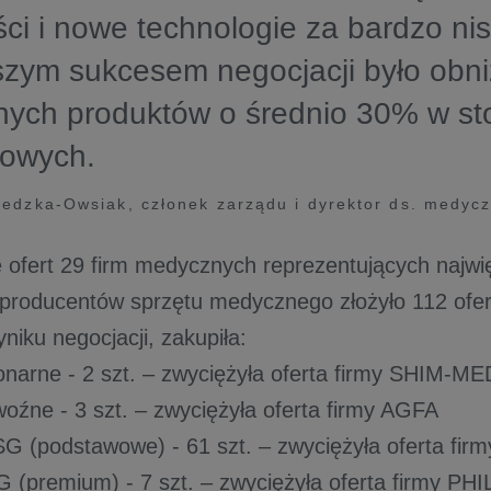
ci i nowe technologie za bardzo ni
szym sukcesem negocjacji było obni
nych produktów o średnio 30% w st
kowych.
iedzka-Owsiak, członek zarządu i dyrektor ds. medy
 ofert 29 firm medycznych reprezentujących najw
producentów sprzętu medycznego złożyło 112 ofer
iku negocjacji, zakupiła:
onarne - 2 szt. – zwyciężyła oferta firmy SHIM-ME
oźne - 3 szt. – zwyciężyła oferta firmy AGFA
SG (podstawowe) - 61 szt. – zwyciężyła oferta f
G (premium) - 7 szt. – zwyciężyła oferta firmy PHI