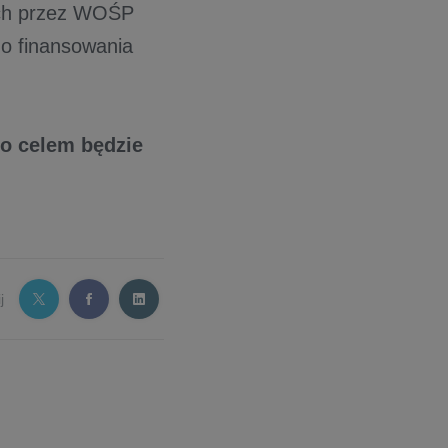
ych przez WOŚP
o finansowania
go celem będzie
j