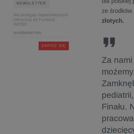
dla polskie
NEWSLETTER
ze środków 
Nie przegap najważniejszych
informacji od Fundacji
złotych.
WOŚP!
Za nami 
możemy b
Zamknęli
pediatri
Finału.
pracować
dziecięc