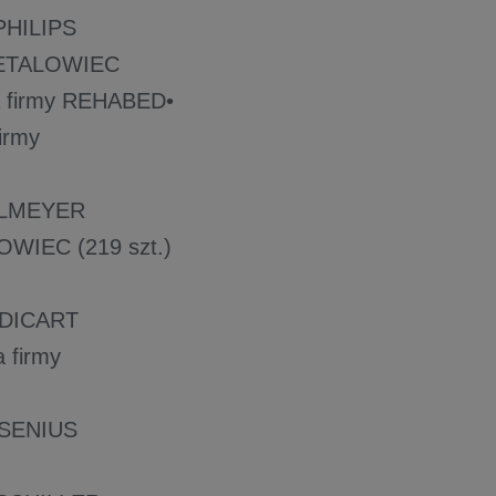
 PHILIPS
y METALOWIEC
rta firmy REHABED•
firmy
EGELMEYER
ALOWIEC (219 szt.)
MEDICART
a firmy
RESENIUS