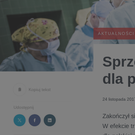
AKTUALNOŚCI
Sprz
dla p
Kopiuj tekst
24 listopada 201
Udostępnij
Zakończył s
W efekcie t