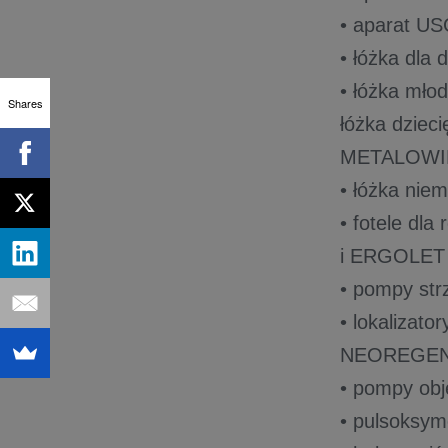
• aparat USG
• łóżka dla
• łóżka mło
Shares
łóżka dzieci
METALOWI
• łóżka nie
• fotele dla
i ERGOLET (
• pompy str
• lokalizato
NEOREGE
• pompy obj
• pulsoksyme