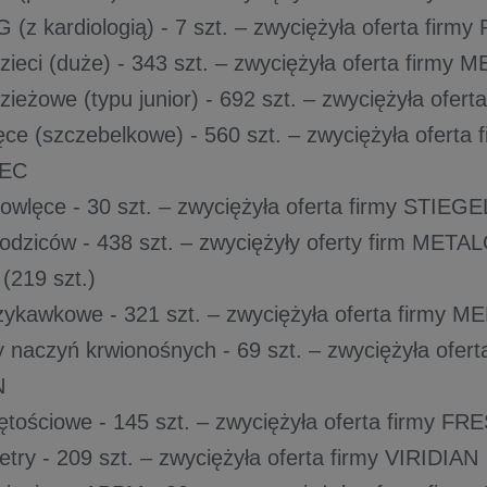
 (z kardiologią) - 7 szt. – zwyciężyła oferta firmy
 dzieci (duże) - 343 szt. – zwyciężyła oferta firm
dzieżowe (typu junior) - 692 szt. – zwyciężyła ofe
ęce (szczebelkowe) - 560 szt. – zwyciężyła oferta 
EC
mowlęce - 30 szt. – zwyciężyła oferta firmy STI
 rodziców - 438 szt. – zwyciężyły oferty firm MET
219 szt.)
zykawkowe - 321 szt. – zwyciężyła oferta firmy 
ry naczyń krwionośnych - 69 szt. – zwyciężyła ofert
N
ętościowe - 145 szt. – zwyciężyła oferta firmy F
try - 209 szt. – zwyciężyła oferta firmy VIRIDIAN