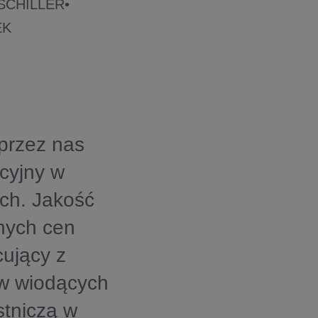
y SCHILLER•
EK
 przez nas
cyjny w
ych. Jakość
nych cen
ujący z
ą w wiodących
stniczą w