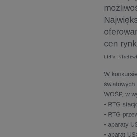
możliwoś
Najwięk
oferowa
cen ryn
Lidia Niedźw
W konkursie
światowych 
WOŚP, w wyn
• RTG stacj
• RTG przew
• aparaty U
• aparat US