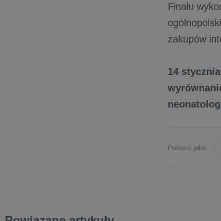
Finału wyk
ogólnopolsk
zakupów int
14 styczni
wyrównanie
neonatolog
Pobierz jako
Powiązane artykuły