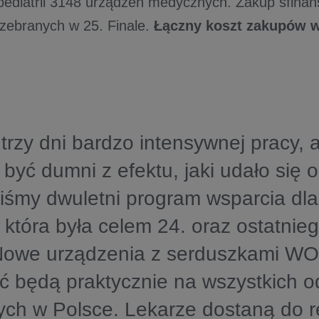
j pediatrii 3148 urządzeń medycznych. Zakup sfina
zebranych w 25. Finale.
Łączny koszt zakupów w
trzy dni bardzo intensywnej pracy, 
yć dumni z efektu, jaki udało się 
śmy dwuletni program wsparcia dla 
i, która była celem 24. oraz ostatnieg
 Nowe urządzenia z serduszkami W
 będą praktycznie na wszystkich o
ych w Polsce. Lekarze dostaną do 