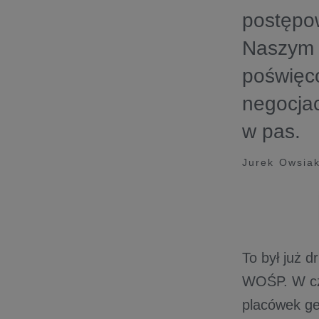
postępo
Naszym 
poświęco
negocjac
w pas.
Jurek Owsia
To był już d
WOŚP. W cz
placówek ge