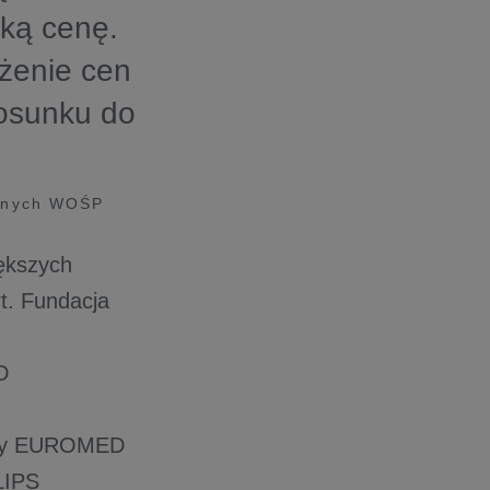
ską cenę.
żenie cen
osunku do
cznych WOŚP
iększych
t. Fundacja
D
irmy EUROMED
LIPS