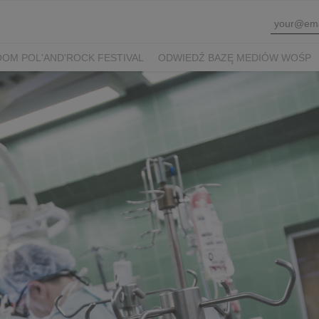
OM POL'AND'ROCK FESTIVAL
ODWIEDŹ BAZĘ MEDIÓW WOŚP