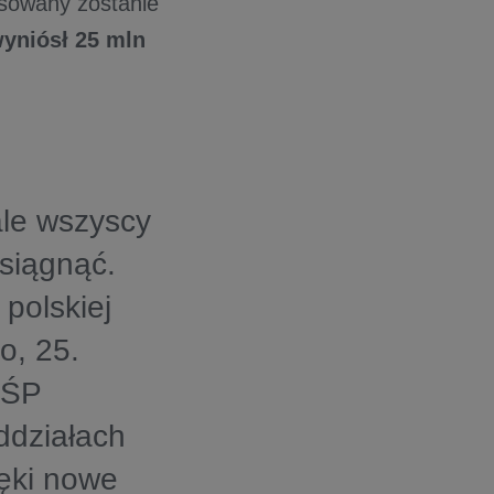
nsowany zostanie
yniósł 25 mln
ale wszyscy
osiągnąć.
polskiej
o, 25.
OŚP
ddziałach
ręki nowe