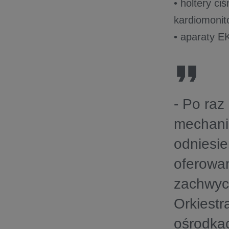
• holtery c
kardiomonit
• aparaty E
- Po raz
mechaniz
odniesie
oferowa
zachwyc
Orkiestr
ośrodkac