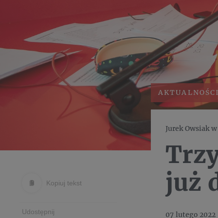
AKTUALNOŚC
Jurek Owsiak w 
Trzy
już 
Kopiuj tekst
Udostępnij
07 lutego 2022