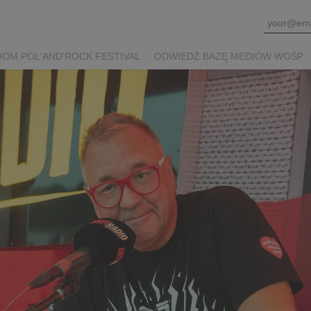
OM POL'AND'ROCK FESTIVAL
ODWIEDŹ BAZĘ MEDIÓW WOŚP