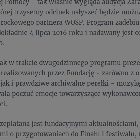
j Pomocy - tak właśnie wygląda audycja Zar
órej trzysetny odcinek usłyszeć będzie można
 rockowego partnera WOŚP. Program zadebiu
dokładnie 4 lipca 2016 roku i nadawany jest c
0.
ak w trakcie dwugodzinnego programu preze
realizowanych przez Fundację - zarówno z o
jak i prawdziwe archiwalne perełki - muzykę
wala poczuć emocje towarzyszące wykonawco
ci.
eplatana jest fundacyjnymi aktualnościami
mi o przygotowaniach do Finału i festiwalu