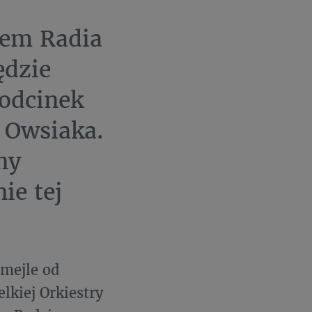
iem Radia
ędzie
 odcinek
 Owsiaka.
ny
ie tej
 mejle od
lkiej Orkiestry