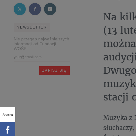
Na kil
(13 lu
NEWSLETTER
Nie przegap najważniejszych
można 
informacji od Fundacji
WOŚP!
audycj
Dwugo
muzyką
stacji 
Shares
Muzyka z N
słuchaczy,