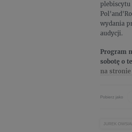
plebiscytu
Pol'and'Ro
wydania pr
audycji.
Program na
sobotę o t
na stronie
Pobierz jako
JUREK OWSIA