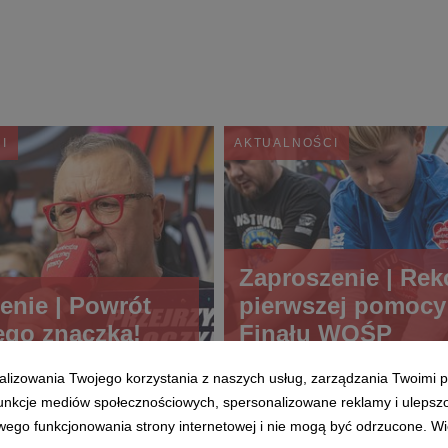
I
AKTUALNOŚCI
Zaproszenie | Rek
enie | Powrót
pierwszej pomocy 
ego znaczka!
Finału WOŚP
alizowania Twojego korzystania z naszych usług, zarządzania Twoimi p
 funkcje mediów społecznościowych, spersonalizowane reklamy i ulepsz
wego funkcjonowania strony internetowej i nie mogą być odrzucone. Więc