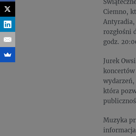
Świąteczne
Ciemno, kt
Antyradia,
rozgłośni 
godz. 20:0
Jurek Owsi
koncertów 
wydarzeń, 
która poz
publicznoś
Muzyka prz
informacja