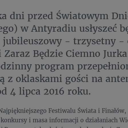
ka dni przed Światowym Dn
tego) w Antyradiu usłyszeć b
jubileuszowy - trzysetny -
i Zaraz Będzie Ciemno Jurka
dzinny program przepełnio
 z oklaskami gości na anten
od 4 lipca 2016 roku.
ajpiękniejszego Festiwalu Świata i Finałów,
 konkursy i masa informacji o działaniach Wie