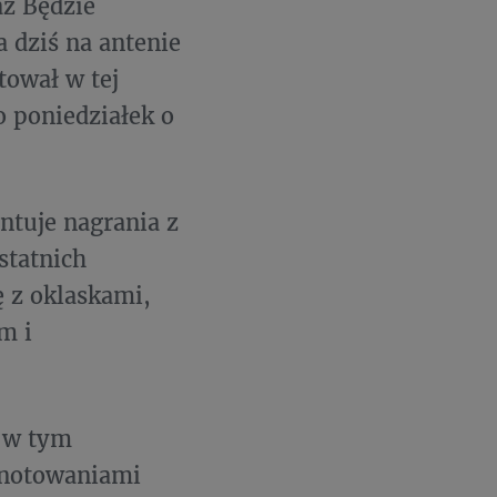
az Będzie
 dziś na antenie
tował w tej
o poniedziałek o
ntuje nagrania z
statnich
 z oklaskami,
m i
, w tym
, notowaniami