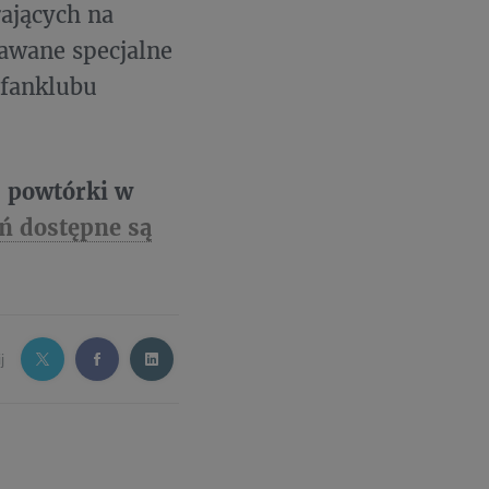
rających na
dawane specjalne
 fanklubu
, powtórki w
ń dostępne są
j