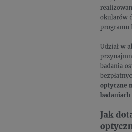
realizowan
okularów 
programu 
Udział w a
przynajmni
badania os
bezpłatnyc
optyczne 
badaniach 
Jak dot
optycz