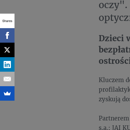
oczy".
optycz
Shares
Dzieci 
bezpła
ostrośc
Kluczem do
profilakty
zyskują do
Partnerem a
s.a.; JAI 