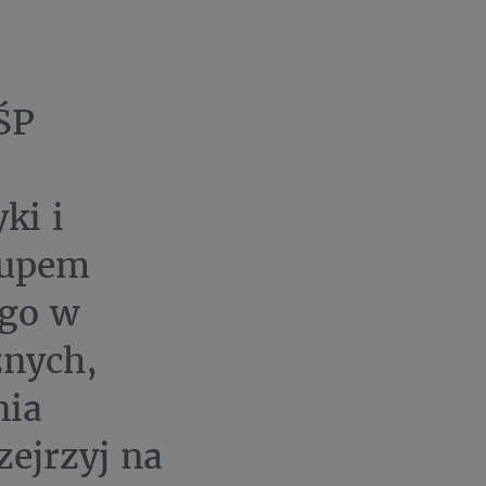
ŚP
ki i
kupem
ego w
znych,
nia
zejrzyj na