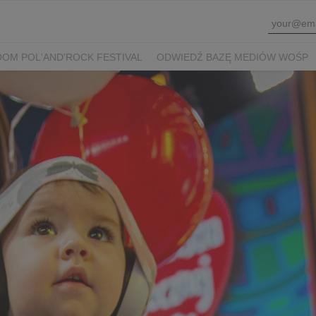
OM POL'AND'ROCK FESTIVAL
ODWIEDŹ BAZĘ MEDIÓW WOŚP