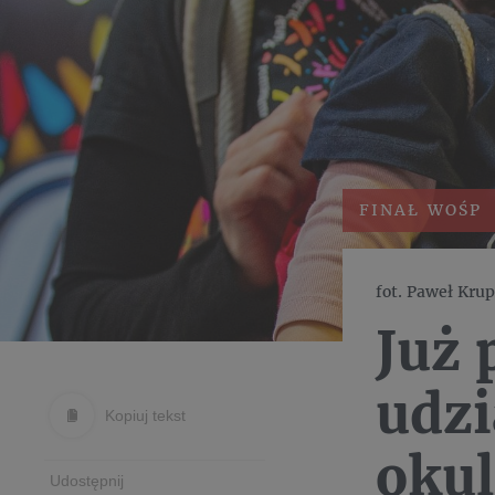
FINAŁ WOŚP
fot. Paweł Kru
Już 
udzi
Kopiuj tekst
okul
Udostępnij