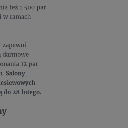
ia też 1 500 par
i w ramach
ry zapewni
dą darmowe
onania 12 par
n.
Salony
rzesiewowych
 do 28 lutego.
ny