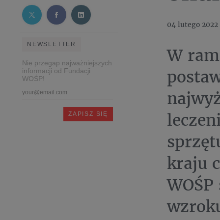
04 lutego 2022
NEWSLETTER
W rama
Nie przegap najważniejszych
postaw
informacji od Fundacji
WOŚP!
najwyż
leczen
sprzęt
kraju 
WOŚP s
wzroku