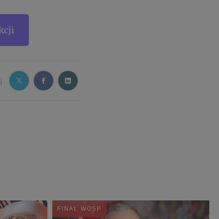
kcji
j
FINAŁ WOŚP