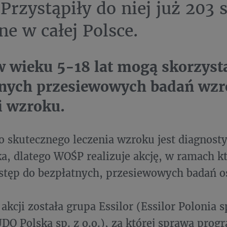
 Przystąpiły do niej już 203 
ne w całej Polsce.
w wieku 5-18 lat mogą skorzyst
tnych przesiewowych badań wzr
i wzroku.
 skutecznego leczenia wzroku jest diagnosty
ka, dlatego WOŚP realizuje akcję, w ramach kt
stęp do bezpłatnych, przesiewowych badań o
kcji została grupa Essilor (Essilor Polonia sp
KUDO Polska sp. z o.o.), za której sprawą pro