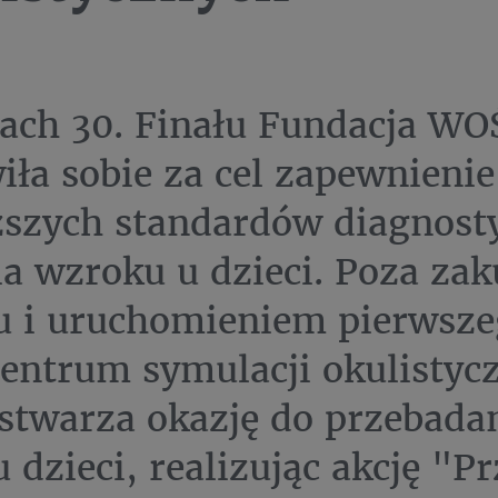
ch 30. Finału Fundacja WO
iła sobie za cel zapewnienie
szych standardów diagnosty
ia wzroku u dzieci. Poza za
u i uruchomieniem pierwsz
centrum symulacji okulistyc
twarza okazję do przebada
 dzieci, realizując akcję "Pr