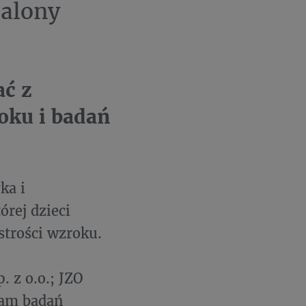
salony
ać z
oku i badań
ka i
órej dzieci
strości wzroku.
. z o.o.; JZO
gram badań