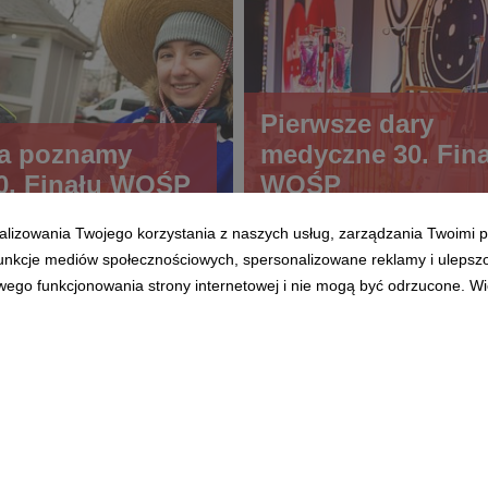
Pierwsze dary
ca poznamy
medyczne 30. Fin
0. Finału WOŚP
WOŚP
alizowania Twojego korzystania z naszych usług, zarządzania Twoimi p
 funkcje mediów społecznościowych, spersonalizowane reklamy i ulepsz
wego funkcjonowania strony internetowej i nie mogą być odrzucone. Więc