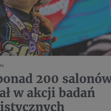
pka
ponad 200 salonów
ał w akcji badań
istycznych