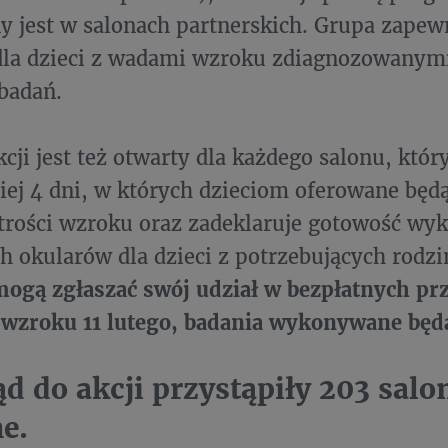
y jest w salonach partnerskich. Grupa zapewn
dla dzieci z wadami wzroku zdiagnozowanym
badań.
kcji jest też otwarty dla każdego salonu, któ
ej 4 dni, w których dzieciom oferowane bę
trości wzroku oraz zadeklaruje gotowość wyk
h okularów dla dzieci z potrzebujących rodzi
mogą zgłaszać swój udział w bezpłatnych p
wzroku 11 lutego, badania wykonywane będą
ąd do akcji przystąpiły 203 salo
ne.