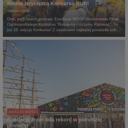
Rumia zwycięzcą Konkursu RUR!
4 czerwca 2025
Dziś, po 6 latach przerwy, Fundacja WOŚP zrealizowała Finał
Ogólnopolskiego Konkursu "Ratujemy i Uczymy Ratować". To
już 10. edycja Konkursu! Z zadaniami najlepiej poradziła sobie
drużyna ze Szkoły Podstawowej nr 6 im. Aleksandra
Majkowskiego w Rumi i to ona została zwyc...
AKTUALNOŚCI
Fundacja znów biła rekord w pierwszej
pomocy!