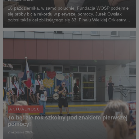
16 października, w samo południe, Fundacja WOŚP podejmie
się próby bicia rekordu w pierwszej pomocy. Jurek Owsiak
ogłosi także cel zbliżającego się 33. Finału Wielkiej Orkiestry
Świątecznej Pomocy. Media zainteresowane udziałem w
wydarzeniu zapraszamy do Gdyni - zgłoszen...
AKTUALNOŚCI
To będzie rok szkolny pod znakiem pierwszej
pomocy!
2 września 2024