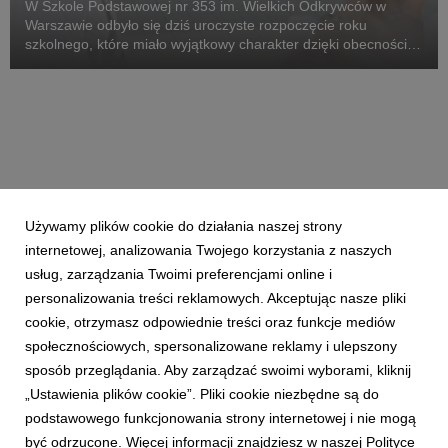
W Szkole Podstawowej nr 353 im. Wielkich Odkrywców w
Warszawie odbyło się dziś uroczyste rozpoczęcie roku
szkolnego, które miało wyjątkowy charakter dzięki obecności
Jurka Owsiaka. Wizyta związana była z wprowadzeniem
obowiązkowych zajęć z pierwszej pomocy w klasach I-II...
Używamy plików cookie do działania naszej strony
internetowej, analizowania Twojego korzystania z naszych
usług, zarządzania Twoimi preferencjami online i
personalizowania treści reklamowych. Akceptując nasze pliki
cookie, otrzymasz odpowiednie treści oraz funkcje mediów
społecznościowych, spersonalizowane reklamy i ulepszony
sposób przeglądania. Aby zarządzać swoimi wyborami, kliknij
„Ustawienia plików cookie”. Pliki cookie niezbędne są do
podstawowego funkcjonowania strony internetowej i nie mogą
być odrzucone. Więcej informacji znajdziesz w naszej Polityce