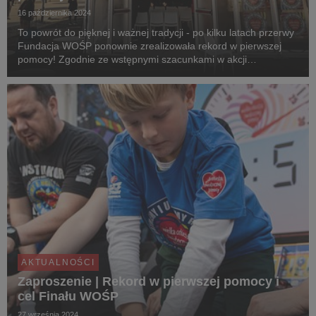
16 października 2024
To powrót do pięknej i ważnej tradycji - po kilku latach przerwy
Fundacja WOŚP ponownie zrealizowała rekord w pierwszej
pomocy! Zgodnie ze wstępnymi szacunkami w akcji
uczestniczyło 116 247 osób z 1 044 instytucji. Dokładne dane
już za kilka dni!
AKTUALNOŚCI
Zaproszenie | Rekord w pierwszej pomocy i
cel Finału WOŚP
27 września 2024